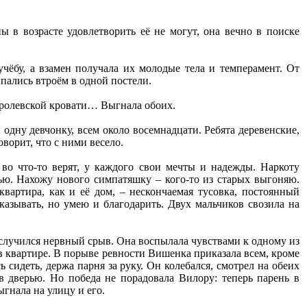
ы в возрасте удовлетворить её не могут, она вечно в поиске
учёбу, а взамен получала их молодые тела и темперамент. От
пались втроём в одной постели.
королевской кровати… Выгнала обоих.
одну девчонку, всем около восемнадцати. Ребята деревенские,
оворит, что с ними весело.
во что-то верят, у каждого свои мечты и надежды. Наркоту
ью. Нахожу нового симпатяшку – кого-то из старых выгоняю.
артира, как и её дом, – нескончаемая тусовка, постоянный
казывать, но умею и благодарить. Двух мальчиков свозила на
 случился нервный срыв. Она воспылала чувствами к одному из
и в квартире. В порыве ревности Вишенка приказала всем, кроме
ь сидеть, держа парня за руку. Он колебался, смотрел на обеих
в дверью. Но победа не порадовала Вилору: теперь парень в
гнала на улицу и его.