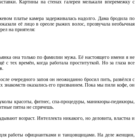
ставки. Картины на стенах галереи мелькали вперемежку с
евом платье камера задерживалась надолго. Дама бродила по
оказали её лицо в ореоле рыжих волос, прозвучала необычная
рел на приятеля:
льянка она только по фамилии мужа. Её настоящего имени я не
 с тех времён, когда работала проституткой. Но за глаза все
в.
осле очередного запоя он неожиданно бросил пить, развёлся с
х знакомств оказались его призванием. Пока мы пили кофе, он
т: уколы красоты, фитнес, спа-процедуры, маникюры-педикюры,
нтные пятна не спрячешь.
дывают возраст. Интеллекта никакого, но деловита, властна и
 для работы официантками и танцовщицами. На деле женщин,