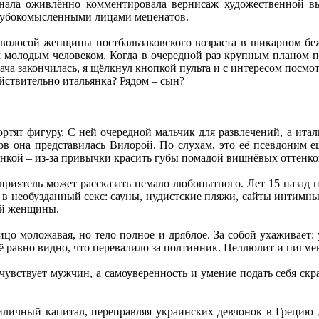
анала оживлённо комментировала вернисаж художественной вы
лубокомысленными лицами меценатов.
олосой женщины постбальзаковского возраста в шикарном беж
м молодым человеком. Когда в очередной раз крупным планом п
ача закончилась, я щёлкнул кнопкой пульта и с интересом посмот
ействительно итальянка? Рядом – сын?
ортят фигуру. С ней очередной мальчик для развлечений, а ита
в она представилась Вилорой. По слухам, это её псевдоним ещё
нкой – из-за привычки красить губы помадой вишнёвых оттенко
 приятель может рассказать немало любопытного. Лет 15 назад п
 в необузданный секс: сауны, нудистские пляжи, сайты интимны
ей женщины.
лицо моложавая, но тело полное и дряблое. За собой ухаживае
ё равно видно, что перевалило за полтинник. Целлюлит и пигме
увствует мужчин, а самоуверенность и умение подать себя скра
иличный капитал, переправляя украинских девчонок в Грецию