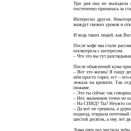
Три дня она не выходила 
постепенно принялась за ста
Интересно другое. Некото
жаждут свежих уроков и отк
И ведь таких людей, как Вил
После кофе мы стали рассма
посмотрела с интересом:
– Что это вы тут разглядыва
После объяснений кума прис
– Вот это жизнь! Я пашу де
нём просто горит, ест – ог
лежала на кровати. Так от
пижаме.
– Это ты сейчас так говориш
– Нет, мальчиков точно не н
– На СПИД? Ты? Неужто сог
– Да вот не грешила, а дур
подъезд, открыла почтовый 
шестой десяток, а ему лет д
Дома пять раз чистила зубы