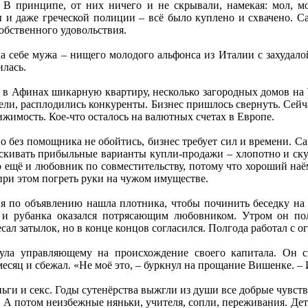
 В принципе, от них ничего и не скрывали, намекая: мол, м
 и даже греческой полиции – всё было куплено и схвачено. Са
обственного удовольствия.
а себе мужа – нищего молодого альфонса из Италии с захудалой
илась.
 в Афинах шикарную квартиру, несколько загородных домов на 
ли, расплодились конкуренты. Бизнес пришлось свернуть. Сейчас
ижимость. Кое-что осталось на валютных счетах в Европе.
о без помощника не обойтись, бизнес требует сил и времени. С
скивать прибыльные варианты купли-продажи – хлопотно и ск
ещё и любовник по совместительству, потому что хороший наём
 при этом погреть руки на чужом имуществе.
ня по объявлению нашла плотника, чтобы починить беседку на 
 и рубанка оказался потрясающим любовником. Утром он по
ал затылок, но в конце концов согласился. Полгода работал с ог
а управляющему на происхождение своего капитала. Он сно
есяц и сбежал. «Не моё это, – буркнул на прощание Вишенке. –
ньги и секс. Годы сутенёрства выжгли из души все добрые чувст
. А потом неизбежные няньки, учителя, сопли, переживания. Дете