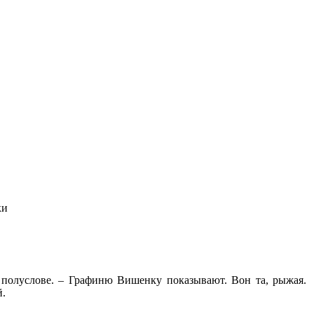
ки
а полуслове. – Графиню Вишенку показывают. Вон та, рыжая.
й.