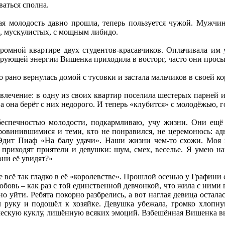
ваться сполна.
ная молодость давно прошла, теперь пользуется чужой. Мужчин
, мускулистых, с мощным либидо.
громной квартире двух студентов-красавчиков. Оплачивала им 
рующей энергии Вишенка приходила в восторг, часто они просы
рано вернулась домой с тусовки и застала мальчиков в своей 
влечение: в одну из своих квартир поселила шестерых парней и 
 а она берёт с них недорого. И теперь «клубится» с молодёжью, г
беспечностью молодости, подкармливаю, учу жизни. Они ещё 
ровинившимися и теми, кто не понравился, не церемонюсь: ад
дит Пиаф «На балу удачи». Наши жизни чем-то схожи. Моя кв
 приходят приятели и девушки: шум, смех, веселье. Я умею на
они её увидят?»
 всё так гладко в её «королевстве». Прошлой осенью у Графини
любовь – как раз с той единственной девчонкой, что жила с ним
 уйти. Ребята покорно разбрелись, а вот наглая девица осталас
 руку и подошёл к хозяйке. Девушка убежала, громко хлопну
ческую куклу, лишённую всяких эмоций. Взбешённая Вишенка вы