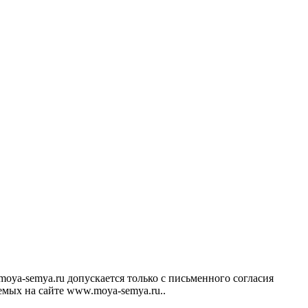
ya-semya.ru допускается только с письменного согласия
аемых на сайте www.moya-semya.ru..