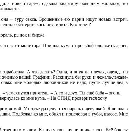
одила новый гарем, сдавала квартиру обычным жильцам, но
одолжается.
 она – гуру секса. Брошенные ею парни ищут новых встреч,
шенного материнского инстинкта. Кто знает?
мораль, рынок и биржа.
вал нас от монитора. Пришла кума с просьбой одолжить денег,
заработала. А что делать? Одна, и внук на плечах, одежда на
ок жизнью вашей Графини. Раскинула бы руки и лежала-лежала-
Только мне молодых любовников не надо, пусть лучше дед в
 – усмехнулся приятель. – А то и двух. Ты ещё баба – огонь!
звернулась ко мне кума. – На СПИД провериться хочу.
ером домой. У подъезда целуются парень с девушкой. Я вошла в
ушки. Подбежал ко мне, обнял и поцеловал в губы, взасос. Мне
яйственным мылом. К внуку три дня не прикасаюсь. Всё боюсь: