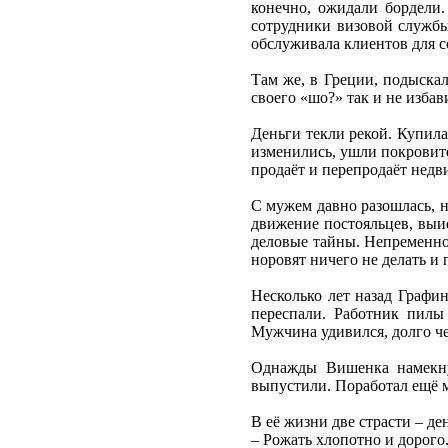
конечно, ожидали бордели.
сотрудники визовой службы
обслуживала клиентов для с
Там же, в Греции, подыскал
своего «шо?» так и не избав
Деньги текли рекой. Купила
изменились, ушли покровите
продаёт и перепродаёт недв
С мужем давно разошлась, н
движение постояльцев, выи
деловые тайны. Непременно 
норовят ничего не делать и
Несколько лет назад Графи
переспали. Работник пилы
Мужчина удивился, долго чес
Однажды Вишенка намекнул
выпустили. Поработал ещё м
В её жизни две страсти – де
– Рожать хлопотно и дорого