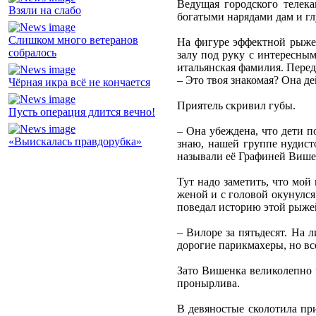
Ведущая городского телек
Взяли на слабо
богатыми нарядами дам и г
Слишком много ветеранов
На фигуре эффектной рыжев
собралось
залу под руку с интересны
итальянская фамилия. Перед
– Это твоя знакомая? Она д
Чёрная икра всё не кончается
Приятель скривил губы.
Пусть операция длится вечно!
– Она убеждена, что дети п
«Выискалась правдорубка»
знаю, нашей группе нудисто
называли её Графиней Више
Тут надо заметить, что мой
женой и с головой окунулся
поведал историю этой рыж
– Вилоре за пятьдесят. На 
дорогие парикмахеры, но вс
Зато Вишенка великолепно ч
пронырлива.
В девяностые сколотила пр