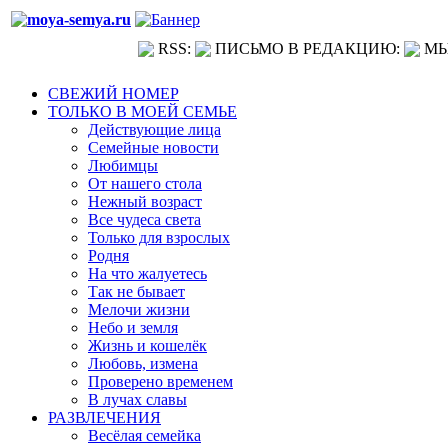
RSS:
ПИСЬМО В РЕДАКЦИЮ:
МЫ
СВЕЖИЙ НОМЕР
ТОЛЬКО В МОЕЙ СЕМЬЕ
Действующие лица
Семейные новости
Любимцы
От нашего стола
Нежный возраст
Все чудеса света
Только для взрослых
Родня
На что жалуетесь
Так не бывает
Мелочи жизни
Небо и земля
Жизнь и кошелёк
Любовь, измена
Проверено временем
В лучах славы
РАЗВЛЕЧЕНИЯ
Весёлая семейка