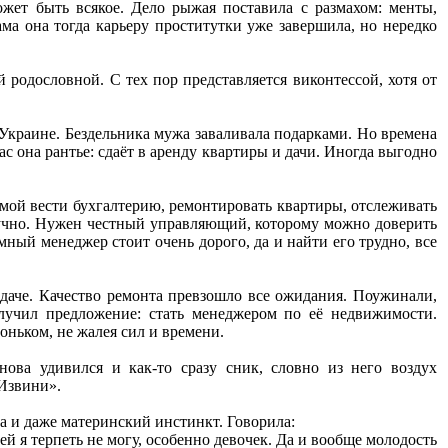
ожет быть всякое. Дело рыжая поставила с размахом: менты,
ма она тогда карьеру проститутки уже завершила, но нередко
 родословной. С тех пор представляется виконтессой, хотя от
Украине. Бездельника мужа заваливала подарками. Но времена
 она рантье: сдаёт в аренду квартиры и дачи. Иногда выгодно
амой вести бухгалтерию, ремонтировать квартиры, отслеживать
учно. Нужен честный управляющий, которому можно доверить
ный менеджер стоит очень дорого, да и найти его трудно, все
даче. Качество ремонта превзошло все ожидания. Поужинали,
лучил предложение: стать менеджером по её недвижимости.
оньком, не жалея сил и времени.
ва удивился и как-то сразу сник, словно из него воздух
 Извини».
ва и даже материнский инстинкт. Говорила:
й я терпеть не могу, особенно девочек. Да и вообще молодость