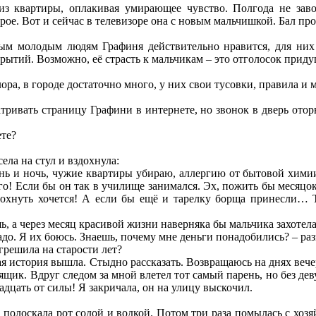
из квартиры, оплакивая умирающее чувство. Полгода не зав
рое. Вот и сейчас в телевизоре она с новым мальчишкой. Бал пр
рым молодым людям Графиня действительно нравится, для них
рытий. Возможно, её страсть к мальчикам – это отголосок приду
ора, в городе достаточно много, у них свои тусовки, правила и 
тривать страницу Графини в интернете, но звонок в дверь отор
ете?
ела на стул и вздохнула:
нь и ночь, чужие квартиры убираю, аллергию от бытовой химии 
о-го! Если бы он так в училище занимался. Эх, пожить бы месяц
дохнуть хочется! А если бы ещё и тарелку борща принесли… 
ь, а через месяц красивой жизни наверняка бы мальчика захотела,
адо. Я их боюсь. Знаешь, почему мне деньги понадобились? – ра
решила на старости лет?
ная история вышла. Стыдно рассказать. Возвращаюсь на днях веч
ящик. Вдруг следом за мной влетел тот самый парень, но без дев
вадцать от силы! Я закричала, он на улицу выскочил.
, полоскала рот содой и водкой. Потом три раза помылась с хоз