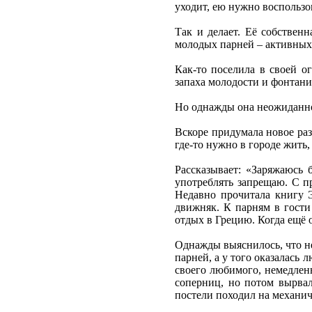
уходит, ею нужно воспользо
Так и делает. Её собствен
молодых парней – активных
Как-то поселила в своей о
запаха молодости и фонтани
Но однажды она неожиданно 
Вскоре придумала новое раз
где-то нужно в городе жить,
Рассказывает: «Заряжаюсь 
употреблять запрещаю. С п
Недавно прочитала книгу Э
движняк. К парням в гости
отдых в Грецию. Когда ещё 
Однажды выяснилось, что не
парней, а у того оказалась 
своего любимого, немедленно
соперниц, но потом вырвал
постели походил на механи