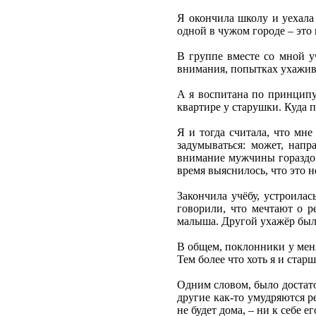
Я окончила школу и уехала
одной в чужом городе – это
В группе вместе со мной уч
внимания, попытках ухажива
А я воспитана по принципу
квартире у старушки. Куда 
Я и тогда считала, что мне
задумываться: может, напр
внимание мужчины гораздо с
время выяснилось, что это н
Закончила учёбу, устроилас
говорили, что мечтают о р
малыша. Другой ухажёр был 
В общем, поклонники у меня
Тем более что хоть я и стар
Одним словом, было достато
другие как-то умудряются р
не будет дома, – ни к себе е