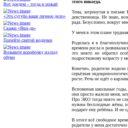
этого никогда.
Вот доедем – тогда и рожай
Тема, затронутая в письме
«Это сугубо ваше личное дело»
девственница. Не знаю, во
рада. Безусловно, вокруг мн
Скажи «Яки-да»
У меня в этом плане трудна
Попейте святой водички
Родилась я в благополучно
времени росла и развивалась
Возьмите коробочку из-под
это никто не обратил осо
обуви
подростковому возрасту у м
Конечно, родители водили м
серьёзная эндокринологичес
росте. Речь не идёт о карлик
Вспоминая школьные годы, п
они просто жалели меня, хот
Про ЭКО тогда никто не слы
нужны бесплодные жёны, и д
подарит ему ребёнка. И не о
В итоге всё свободное время
родители у меня достаточно