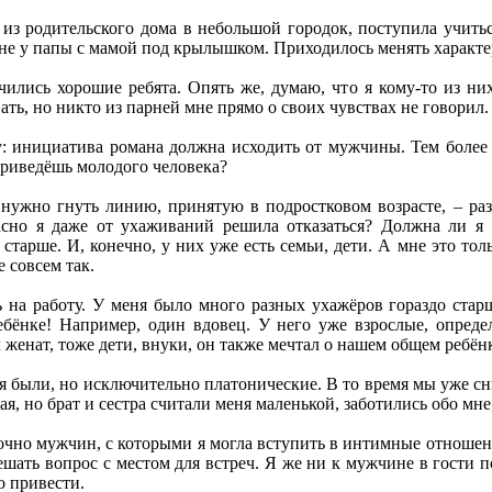
 из родительского дома в небольшой городок, поступила учить
 не у папы с мамой под крылышком. Приходилось менять характер
ились хорошие ребята. Опять же, думаю, что я кому-то из них
ть, но никто из парней мне прямо о своих чувствах не говорил
: инициатива романа должна исходить от мужчины. Тем более в
приведёшь молодого человека?
 нужно гнуть линию, принятую в подростковом возрасте, – раз
асно я даже от ухаживаний решила отказаться? Должна ли я 
тарше. И, конечно, у них уже есть семьи, дети. А мне это тольк
е совсем так.
ь на работу. У меня было много разных ухажёров гораздо стар
ебёнке! Например, один вдовец. У него уже взрослые, опреде
женат, тоже дети, внуки, он также мечтал о нашем общем ребёнк
 были, но исключительно платонические. В то время мы уже сн
шая, но брат и сестра считали меня маленькой, заботились обо мн
чно мужчин, с которыми я могла вступить в интимные отношения
ешать вопрос с местом для встреч. Я же ни к мужчине в гости 
го привести.