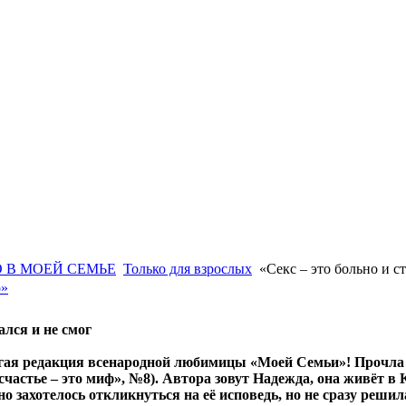
 В МОЕЙ СЕМЬЕ
Только для взрослых
«Секс – это больно и с
о»
лся и не смог
огая редакция всенародной любимицы «Моей Семьи»! Прочла 
частье – это миф», №8). Автора зовут Надежда, она живёт в
 захотелось откликнуться на её исповедь, но не сразу решила