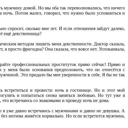
ить мужчину домой. Но мы оба так переволновались, что ничего
на ночь. Потом жалел, говорил, что нужно было успокоиться и
о спросит, сколько мне лет. И если отношения зайдут далеко,
всё ещё девственница?
гическим методом лишить меня девственности. Доктор сказала,
т, я просто фригидна? Она сказала, что вовсе нет. Успокаивала,
райте профессиональных проституток прямо сейчас! Прямо и
и у меня были основания предположить, что он отнесётся с
ужчиной. Это придало бы мне уверенности в себе. Я бы не так
сь встретиться и провести ночь в гостинице. Но и этот мой
погулять и попытаться снова заняться любовью. Но тут уже я
, что встречаюсь со знакомыми и проведу ночь не дома.
о я уже давно встречаюсь с мужчинами и давно не девушка. А
и без интима живётся нормально. Но если встретится мужчина,