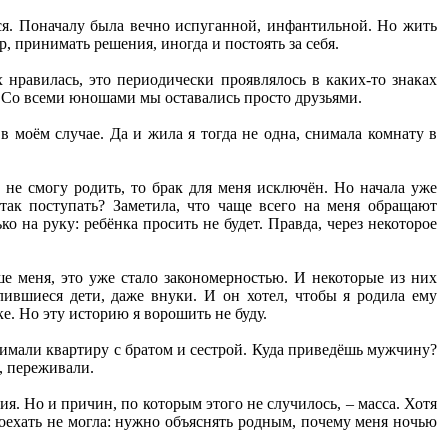
ся. Поначалу была вечно испуганной, инфантильной. Но жить
, принимать решения, иногда и постоять за себя.
 нравилась, это периодически проявлялось в каких-то знаках
. Со всеми юношами мы оставались просто друзьями.
 моём случае. Да и жила я тогда не одна, снимала комнату в
 не смогу родить, то брак для меня исключён. Но начала уже
так поступать? Заметила, что чаще всего на меня обращают
о на руку: ребёнка просить не будет. Правда, через некоторое
ше меня, это уже стало закономерностью. И некоторые из них
лившиеся дети, даже внуки. И он хотел, чтобы я родила ему
е. Но эту историю я ворошить не буду.
имали квартиру с братом и сестрой. Куда приведёшь мужчину?
е, переживали.
. Но и причин, по которым этого не случилось, – масса. Хотя
поехать не могла: нужно объяснять родным, почему меня ночью