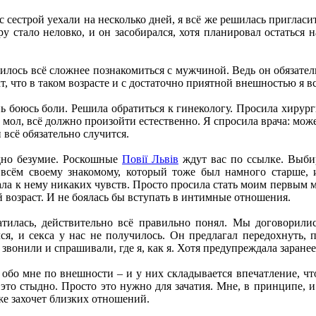
 с сестрой уехали на несколько дней, я всё же решилась приглас
у стало неловко, и он засобирался, хотя планировал остаться 
лось всё сложнее познакомиться с мужчиной. Ведь он обязательн
т, что в таком возрасте и с достаточно приятной внешностью я 
нь боюсь боли. Решила обратиться к гинекологу. Просила хирур
, мол, всё должно произойти естественно. Я спросила врача: може
 всё обязательно случится.
дно безумие. Роскошные
Повії Львів
ждут вас по ссылке. Выби
 всём своему знакомому, который тоже был намного старше, 
а к нему никаких чувств. Просто просила стать моим первым м
й возраст. И не боялась бы вступать в интимные отношения.
атилась, действительно всё правильно понял. Мы договорили
ся, и секса у нас не получилось. Он предлагал передохнуть, 
звонили и спрашивали, где я, как я. Хотя предупреждала заранее
обо мне по внешности – и у них складывается впечатление, чт
, это стыдно. Просто это нужно для зачатия. Мне, в принципе, 
же захочет близких отношений.