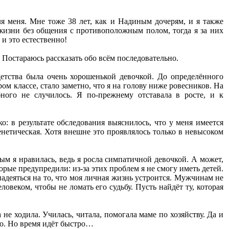
я меня. Мне тоже 38 лет, как и Надиным дочерям, и я также
жизни без общения с противоположным полом, тогда я за них
 и это естественно!
 Постараюсь рассказать обо всём последовательно.
детства была очень хорошенькой девочкой. До определённого
ом классе, стало заметно, что я на голову ниже ровесников. На
ного не случилось. Я по-прежнему отставала в росте, и к
о: в результате обследования выяснилось, что у меня имеется
енетическая. Хотя внешне это проявлялось только в невысоком
ым я нравилась, ведь я росла симпатичной девочкой. А может,
орые предупредили: из-за этих проблем я не смогу иметь детей.
адеяться на то, что моя личная жизнь устроится. Мужчинам не
веком, чтобы не ломать его судьбу. Пусть найдёт ту, которая
 не ходила. Училась, читала, помогала маме по хозяйству. Да и
но. Но время идёт быстро…