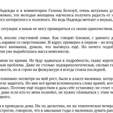
 Надежды и в комментарии Галины Белозуб, очень актуальна дл
зможно, эти молодые женщины научились получать радость от 
ого интересного и полезного. Но ведь Надежда мечтает о внуках,
я ситуация: я никак не могу примириться со своим одиночеством.
й, вполне счастливой семье. Как говорят близкие, с раннего 
 наравне со сверстниками. И вдруг, примерно в первом – во втор
бого внимания, думали, что вытянусь ещё. Но ничего подоб
еня уже выработалась масса комплексов.
еня по врачам. Не буду вдаваться в подробности, скажу коротк
кая проблема. Даже не столько эндокринологическая, сколько г
овости, но в строю на физкультуре я всегда стояла последней.
онимаю: несмотря на мой рост, были в классе мальчики, котор
ели защитить. Но мне всё время вспоминались слова врачей, кот
шал. Поэтому ещё подростком я дала себе установку: не стоит н
аже если кто-то меня полюбит, не нужно сближаться с этим чело
дного.
 я проводила дома. Ни на дискотеки, ни на тематические вечера
 строгие, говорили, что в школьные годы о мальчиках думать ра