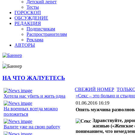
Детский лепет
Тесты
ГОРОСКОП
ОБСУЖДЕНИЕ
РЕДАКЦИЯ
Подписчикам
Распространителям
Реклама
АВТОРЫ
.
НА ЧТО ЖАЛУЕТЕСЬ
СВЕЖИЙ НОМЕР
ТОЛЬКО
«Секс – это больно и стыдн
Хотела нас убить и жить одна
01.06.2016 16:19
На военных всегда можно
Опять мужчина разволнова
положиться
Здравствуйте, дор
жизнью («Женское с
Валите уже на свою работу
пониманием, что немедленно