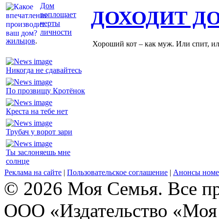
Дом
ДОХОДИТ Д
воплощает
черты
личности
жильцов
.
Хороший кот – как муж. Или спит, и
Никогда не сдавайтесь
По прозвищу Кротёнок
Креста на тебе нет
Трубач у ворот зари
Ты заслоняешь мне
солнце
Реклама на сайте
|
Пользовательское соглашение
|
Анонсы номе
© 2026 Моя Семья. Все п
ООО «Издательство «Моя 