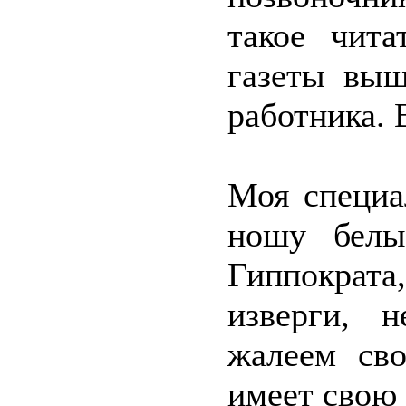
такое чита
газеты выш
работника. 
Моя специа
ношу белы
Гиппократа
изверги, 
жалеем св
имеет свою