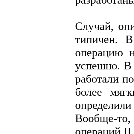
Случай, оп
типичен. 
операцию н
успешно. В
работали п
более мягк
определил
Вообще-то,
операций II