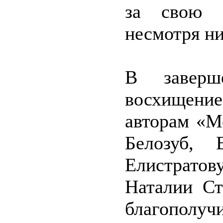
за свою 
несмотря ни
В заверш
восхищени
авторам «М
Белозуб, 
Елистрато
Наталии Ст
благополучи