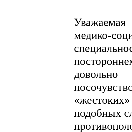
Уважаемая
медико-с
специальнос
посторонне
доволь
посочувст
«жестоких»
подобных с
противопо