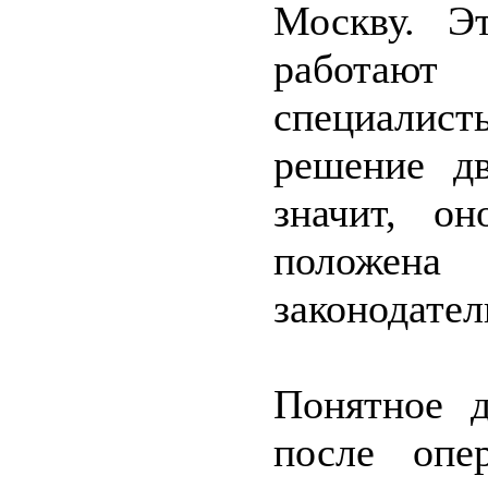
Москву. Э
работают
специалис
решение д
значит, о
положена 
законодател
Понятное д
после опе