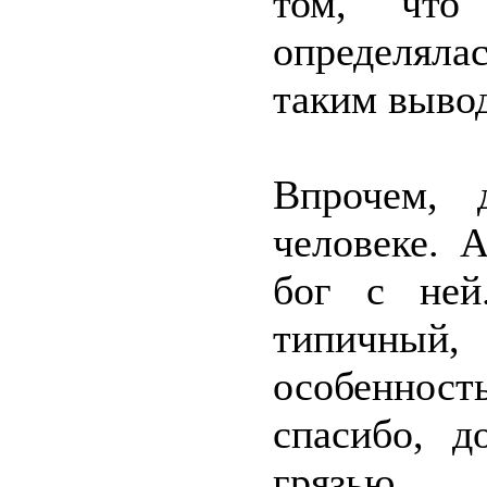
том, что 
определяла
таким выво
Впрочем, 
человеке. 
бог с ней
типичный
особенност
спасибо, 
грязью.