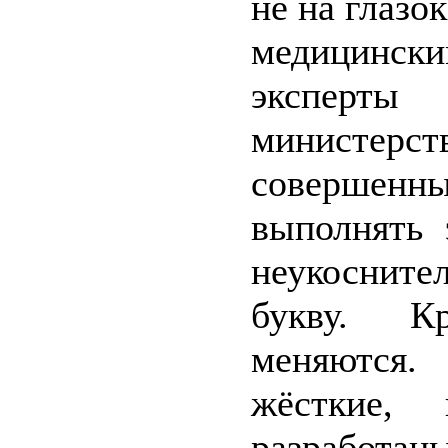
не на глазо
медицинск
эксперты
министерств
совершен
выполнять
неукосните
букву. К
меняются
жёсткие,
разработаны