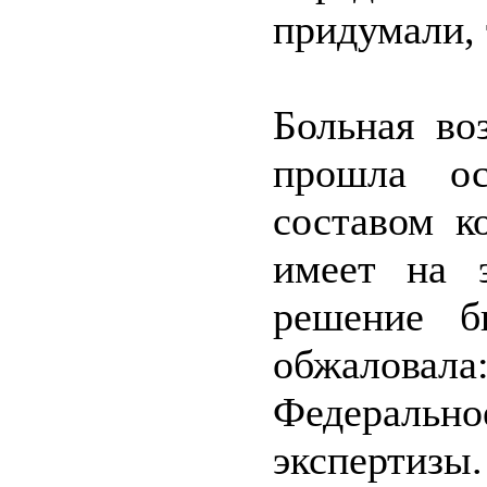
придумали, 
Больная во
прошла ос
составом к
имеет на 
решение б
обжалова
Федеральн
экспертизы