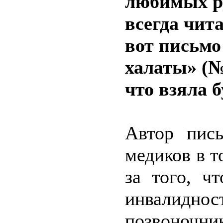
любимых ру
всегда чит
вот письмо
халаты» (№2
что взяла б
Автор пись
медиков в т
за того, ч
инвалидн
позвоночн