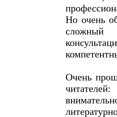
профессион
Но очень о
сложный 
консульт
компетентны
Очень прош
читателе
внимательн
литературн