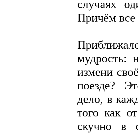
случаях од
Причём все
Приближал
мудрость: 
измени сво
поезде? Э
дело, в каж
того как о
скучно в 