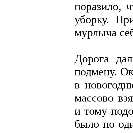
поразило, 
уборку. Пр
мурлыча себ
Дорога дал
подмену. Ок
в новогодн
массово вз
и тому под
было по од