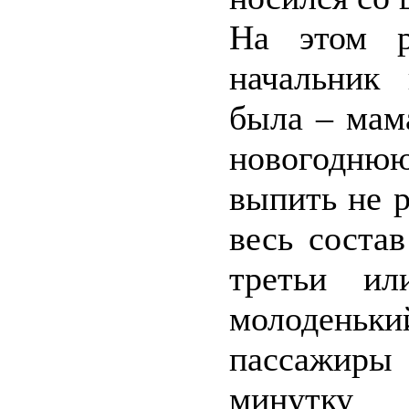
На этом р
начальник
была – мам
новогодню
выпить не р
весь соста
третьи ил
молоденьк
пассажир
минутку 