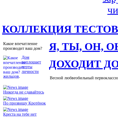
КОЛЛЕКЦИЯ ТЕСТО
Я, ТЫ, ОН, 
Какое впечатление
производит ваш дом?
Дом
ДОХОДИТ Д
воплощает
черты
личности
жильцов
.
Весной любвеобильный первоклассник
Никогда не сдавайтесь
По прозвищу Кротёнок
Креста на тебе нет