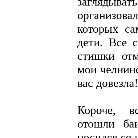
заглядывать
организов
которых са
дети. Все 
стишки отм
мои челнинс
вас довезла
Короче, в
отошли ба
носился со