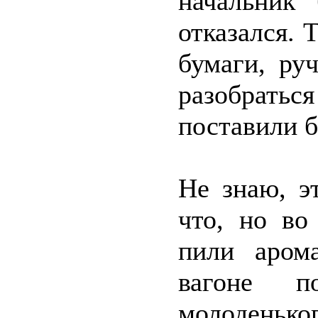
начальник
отказался.
бумаги, ру
разобрать
поставили б
Не знаю, э
что, но во
пили аром
вагоне п
молоденьког