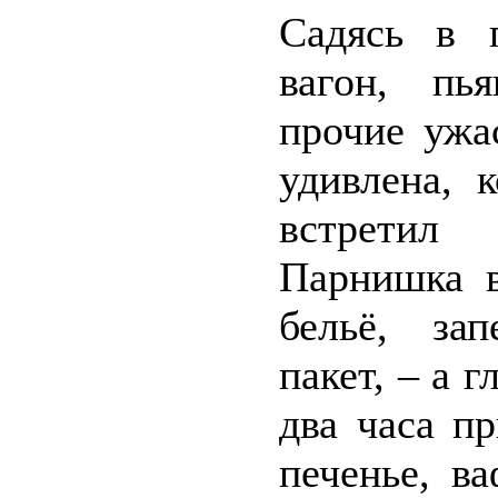
Садясь в п
вагон, пь
прочие ужа
удивлена, 
встретил
Парнишка в
бельё, за
пакет, – а 
два часа п
печенье, в