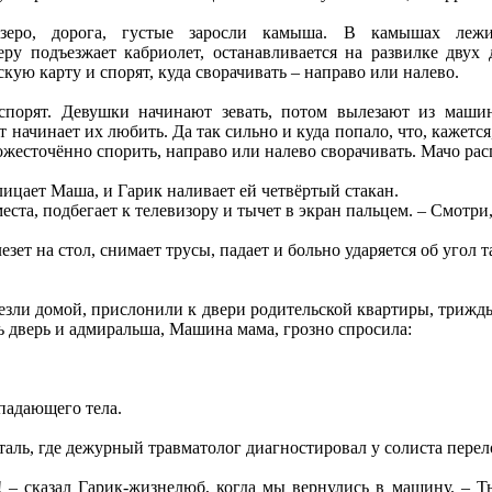
зеро, дорога, густые заросли камыша. В камышах лежи
еру подъезжает кабриолет, останавливается на развилке дву
кую карту и спорят, куда сворачивать – направо или налево.
спорят. Девушки начинают зевать, потом вылезают из маши
т начинает их любить. Да так сильно и куда попало, что, кажетс
есточённо спорить, направо или налево сворачивать. Мачо распа
лицает Маша, и Гарик наливает ей четвёртый стакан.
 места, подбегает к телевизору и тычет в экран пальцем. – Смотри
езет на стол, снимает трусы, падает и больно ударяется об угол т
ли домой, прислонили к двери родительской квартиры, трижды 
 дверь и адмиральша, Машина мама, грозно спросила:
 падающего тела.
таль, где дежурный травматолог диагностировал у солиста перел
! – сказал Гарик-жизнелюб, когда мы вернулись в машину. – 