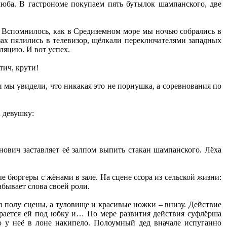
люба. В гастрономе покупаем пять бутылок шампанского, две
! Вспомнилось, как в Средиземном море мы ночью собрались в
зах пялились в телевизор, щёлкали переключателями западных
ляцию. И вот успех.
тич, крути!
 мы увидели, что никакая это не порнушка, а соревнования по
а девушку:
ович заставляет её залпом выпить стакан шампанского. Лёха
 бюргеры с жёнами в зале. На сцене ссора из сельской жизни:
абывает слова своей роли.
а полу сцены, а туловище и красивые ножки – внизу. Действие
ирается ей под юбку и… По мере развития действия суфлёрша
то у неё в лоне накипело. Полоумный дед вначале испуганно