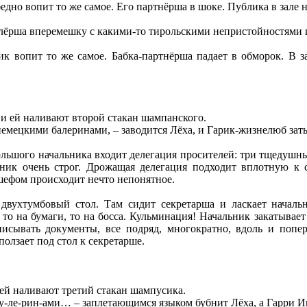
бедно вопит то же самое. Его партнёрша в шоке. Публика в зал
флёрша вперемешку с какими-то тирольскими непристойностями и
ик вопит то же самое. Бабка-партнёрша падает в обморок. В з
 и ей наливают второй стакан шампанского.
с немецкими балеринами, – заводится Лёха, и Гарик-жизнелюб за
льшого начальника входит делегация просителей: три тщедушны
ьник очень строг. Дрожащая делегация подходит вплотную к 
 шефом происходит нечто непонятное.
двухтумбовый стол. Там сидит секретарша и ласкает начальн
 то на бумаги, то на босса. Кульминация! Начальник закатывает 
исывать документы, все подряд, многократно, вдоль и поперё
олзает под стол к секретарше.
 ей наливают третий стакан шампусика.
бу-ле-рин-ами… – заплетающимся языком бубнит Лёха, а Гарри Ив