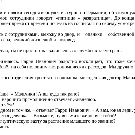
!
и и пляски сегодня вернулся из турне по Германии, об этом я у
мои сотрудники говорят: «пятница – развратница». До конца
оляет время от времени исчезать из госпиталя по своему усмотр
ь с сотрудниками, выхожу во двор, и – опаньки – собственной
ссёра, великий жизнелюб и людовед.
чую, ты не просто так сваливаешь со службы в такую рань.
изнаюсь. Гарри Иванович радостно восклицает, что тоже хоч
берёт на себя половину гастрономических расходов. Мы дружно
ского отделения греется на солнышке молоденькая доктор Маша
аша. – Мальчики! А вы куда так рано?
 – нарочито прямолинейно отвечает Жизнелюб.
 о чём?
дном и том же, – отвечает Гарри Иванович. – А вам, юная леди,
ется девушка. – Возьмите, ну возьмите же меня с собой!
а гауптическую вахту за растление младшего по званию?
аша.