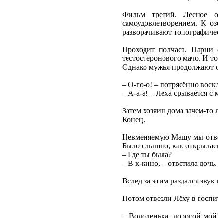
Фильм третий. Лесное о
самоудовлетворением. К оз
разворачивают топографичес
Проходит полчаса. Парни 
тестостеронового мачо. И то
Однако мужья продолжают ож
– О-го-о! – потрясённо воск
– А-а-а! – Лёха срывается с
Затем хозяин дома зачем-то л
Конец.
Невменяемую Машу мы отвез
Было слышно, как открылась
– Где ты была?
– В к-кино, – ответила дочь.
Вслед за этим раздался звук
Потом отвезли Лёху в госпи
– Володенька, дорогой мой