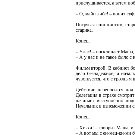
прислушивается, а затем по
– О, майн либе! – вопит су
Потрясая спиннингом, стар
старика.
Конец.
– Ужас! – восклицает Маша,
– А у нас и не такое было 
Фильм второй. В кабинет бо
дело безнадёжное, а начал
чувствуется, что с грозным
Действие переносится под 
Делегация в страхе смотрит
начинает исступлённо подп
Начальник в изнеможении сп
Конец.
– Хи-хи! – говорит Маша, и
– А вот мы с ен-мец-ки-ми 