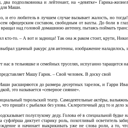
, два подполковника и лейтенант, на «девятке» Гарика-жизне
 для Маши.
, и его любитель в лучшем случае вызывает жалость, но тогда
всем офицерским составом, свободным от вахты. До боли в гла
 вращал над головой домашнюю антенну, пытаясь поймать транс
ил кто-то. – А вот и задница! Так она ж раком стоит, крути, Ники
ыбрал удачный ракурс для антенны, изображение наладилось, и
т нас в тельняшке и семейных труселях, испуганно таращится н
 представляет Машу Гарик. – Свой человек. В доску свой
Маши расширяются до размера десертных тарелок, и Гарри Иван
дкой, это называется «северное сияние».
циальный тирольский театр. Самодеятельные актёры, вальяжные
о, что пришёл с рыбалки без улова. Склеротичный дед то и дело з
дсказывает полуглухому деду. Голова её в специальной будке н
ка суфлёрша диктует старику роль, похотливый осветитель заб
уждение и начинает выкрикивать уже не слова роли, а то, ч