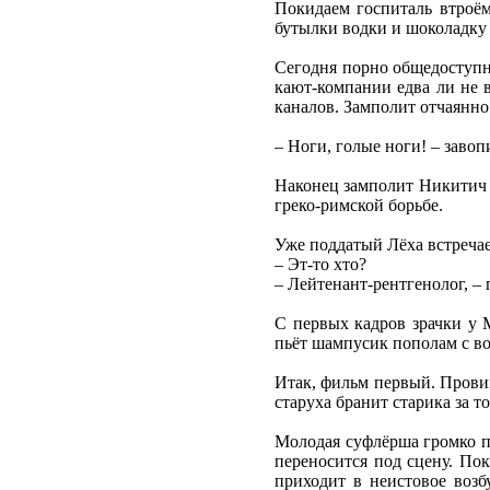
Покидаем госпиталь втроём
бутылки водки и шоколадку
Сегодня порно общедоступно
кают-компании едва ли не 
каналов. Замполит отчаянно
– Ноги, голые ноги! – завоп
Наконец замполит Никитич в
греко-римской борьбе.
Уже поддатый Лёха встречае
– Эт-то хто?
– Лейтенант-рентгенолог, –
С первых кадров зрачки у 
пьёт шампусик пополам с во
Итак, фильм первый. Провин
старуха бранит старика за т
Молодая суфлёрша громко по
переносится под сцену. По
приходит в неистовое возб