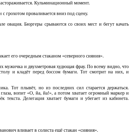
е настораживается. Кульминационный момент.
 с грохотом проваливается вниз под сцену.
але овация. Бюргеры срываются со своих мест и бегут качать
тыкает его очередным стаканом «северного сияния».
х мужичка и двухметровая худющая фрау. По всему видно, что
столу и кладёт перед боссом бумаги. Тот смотрит на них, и
ика. Тот плывёт, но из последних сил старается держаться.
глаза, вопит «О, йа, йа!», а потом хватает огромный маркер и
к текста. Делегация хватает бумаги и убегает из кабинета.
анович вливает в солиста ещё стакан «сияния».