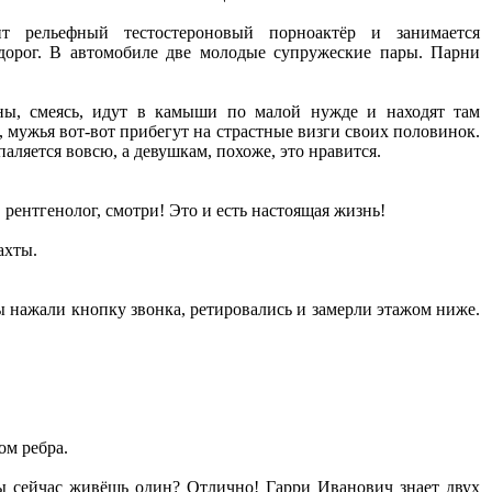
т рельефный тестостероновый порноактёр и занимается
х дорог. В автомобиле две молодые супружеские пары. Парни
ны, смеясь, идут в камыши по малой нужде и находят там
я, мужья вот-вот прибегут на страстные визги своих половинок.
ляется вовсю, а девушкам, похоже, это нравится.
, рентгенолог, смотри! Это и есть настоящая жизнь!
ахты.
нажали кнопку звонка, ретировались и замерли этажом ниже.
ом ребра.
Ты сейчас живёшь один? Отлично! Гарри Иванович знает двух