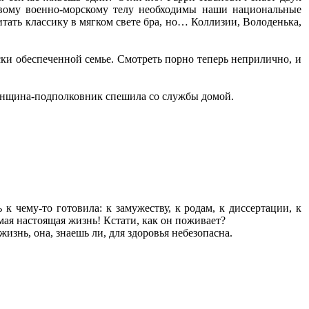
овому военно-морскому телу необходимы наши национальные
читать классику в мягком свете бра, но… Коллизии, Володенька,
и обеспеченной семье. Смотреть порно теперь неприлично, и
женщина-подполковник спешила со службы домой.
к чему-то готовила: к замужеству, к родам, к диссертации, к
амая настоящая жизнь! Кстати, как он поживает?
изнь, она, знаешь ли, для здоровья небезопасна.