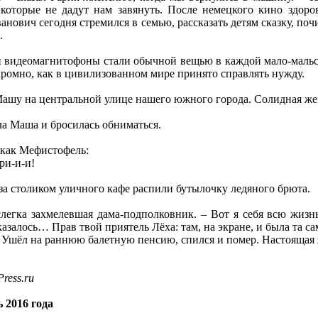
 которые не дадут нам завянуть. После немецкого кино здор
анович сегодня стремился в семью, рассказать детям сказку, по
.
 видеомагнитофоны стали обычной вещью в каждой мало-мальск
укромно, как в цивилизованном мире принято справлять нужду.
л Машу на центральной улице нашего южного города. Солидная 
ла Маша и бросилась обниматься.
, как Мефистофель:
ри-и-и!
за столиком уличного кафе распили бутылочку ледяного брюта.
слегка захмелевшая дама-подполковник. – Вот я себя всю жизнь 
азалось… Прав твой приятель Лёха: там, на экране, и была та с
– Ушёл на раннюю балетную пенсию, спился и помер. Настоящая ж
ress.ru
 2016 года