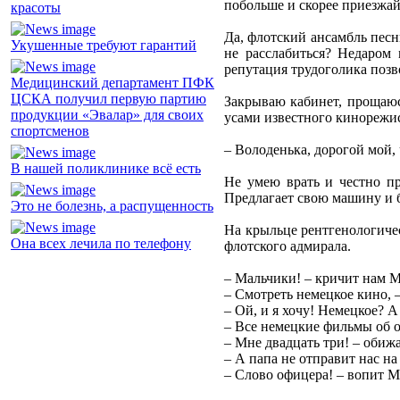
побольше и скорее приезжай
красоты
Да, флотский ансамбль песн
Укушенные требуют гарантий
не расслабиться? Недаром 
репутация трудоголика позв
Медицинский департамент ПФК
ЦСКА получил первую партию
Закрываю кабинет, прощаюс
продукции «Эвалар» для своих
усами известного кинорежи
спортсменов
– Володенька, дорогой мой, 
В нашей поликлинике всё есть
Не умею врать и честно пр
Предлагает свою машину и 
Это не болезнь, а распущенность
На крыльце рентгенологиче
Она всех лечила по телефону
флотского адмирала.
– Мальчики! – кричит нам М
– Смотреть немецкое кино,
– Ой, и я хочу! Немецкое? А
– Все немецкие фильмы об о
– Мне двадцать три! – обижа
– А папа не отправит нас н
– Слово офицера! – вопит М