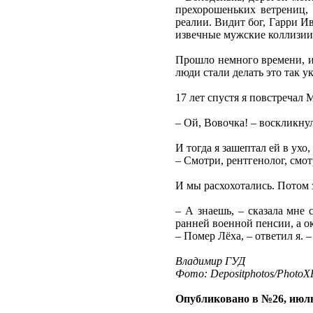
прехорошеньких ветрениц,
реалии. Видит бог, Гарри Ив
извечные мужские коллизии
Прошло немного времени, и
люди стали делать это так 
17 лет спустя я повстреча
– Ой, Вовочка! – воскликну
И тогда я зашептал ей в ухо
– Смотри, рентгенолог, смот
И мы расхохотались. Потом 
– А знаешь, – сказала мне 
ранней военной пенсии, а ок
– Помер Лёха, – ответил я. 
Владимир ГУД
Фото: Depositphotos/PhotoXP
Опубликовано в №26, июль