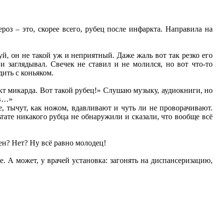
оз – это, скорее всего, рубец после инфаркта. Направила на
й, он не такой уж и неприятный. Даже жаль вот так резко его
 заглядывал. Свечек не ставил и не молился, но вот что-то
ить с коньяком.
кт микарда. Вот такой рубец!» Слушаю музыку, аудиокниги, но
ов…»
 тычут, как ножом, вдавливают и чуть ли не проворачивают.
льтате никакого рубца не обнаружили и сказали, что вообще всё
ен? Нет? Ну всё равно молодец!
. А может, у врачей установка: загонять на диспансеризацию,