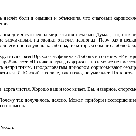
 насчёт боли и одышки и объяснила, что очаговый кардиосклер
ения.
ания дни я смотрел на мир с тихой печалью. Думал, что, пожалу
е задумчивый, на звонки отвечал невпопад. Пару раз в церкви
горически не тянуло на кладбища, по которым обычно люблю брод
е крутится фраза Юрского из фильма «Любовь и голуби»: «Инфар
 пробивается: «Положено три дня держать, но в морге нет мест
сь неприятным. Продолговатым прибором обрисовывают сердце,
лотится. И Юрский в голове, как назло, не умолкает. Но в резу
, аорта чистая. Хорошо ваш насос качает. Вы, наверное, спортсм
Почему так получилось, неясно. Может, приборы несовершенные
рен поймёшь.
ress.ru