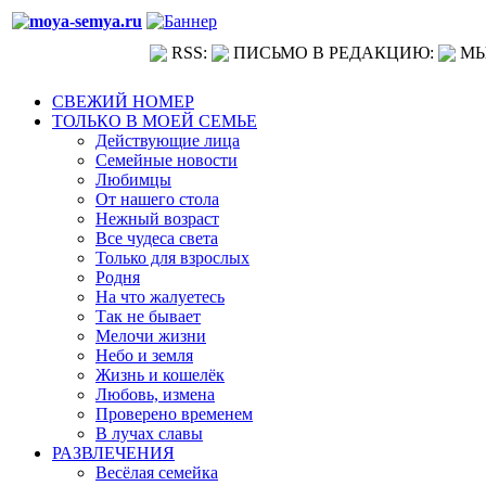
RSS:
ПИСЬМО В РЕДАКЦИЮ:
МЫ
СВЕЖИЙ НОМЕР
ТОЛЬКО В МОЕЙ СЕМЬЕ
Действующие лица
Семейные новости
Любимцы
От нашего стола
Нежный возраст
Все чудеса света
Только для взрослых
Родня
На что жалуетесь
Так не бывает
Мелочи жизни
Небо и земля
Жизнь и кошелёк
Любовь, измена
Проверено временем
В лучах славы
РАЗВЛЕЧЕНИЯ
Весёлая семейка