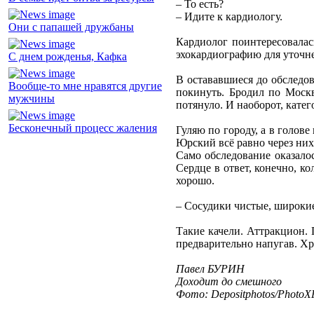
– То есть?
– Идите к кардиологу.
Они с папашей дружбаны
Кардиолог поинтересовалась
эхокардиографию для уточн
С днем рожденья, Кафка
В остававшиеся до обследов
Вообще-то мне нравятся другие
покинуть. Бродил по Москв
мужчины
потянуло. И наоборот, кате
Бесконечный процесс жаления
Гуляю по городу, а в голов
Юрский всё равно через них
Само обследование оказало
Сердце в ответ, конечно, ко
хорошо.
– Сосудики чистые, широкие
Такие качели. Аттракцион. 
предварительно напугав. Х
Павел БУРИН
Доходит до смешного
Фото: Depositphotos/PhotoXP