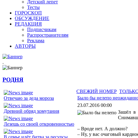
Детский лепет
Тесты
ГОРОСКОП
ОБСУЖДЕНИЕ
РЕДАКЦИЯ
Подписчикам
Распространителям
Реклама
АВТОРЫ
.
РОДНЯ
СВЕЖИЙ НОМЕР
ТОЛЬКО
Было бы нелепо неожиданно
Отвечаю за деда мороза
23.07.2016 00:00
Древний обряд хомутания
Зашёл в 
Снимавша
Лезешь со своей откровенностью
– Вроде нет. А должно?
– Ну, у вас очаговый кардио
В семье идёт битва за ресурсы