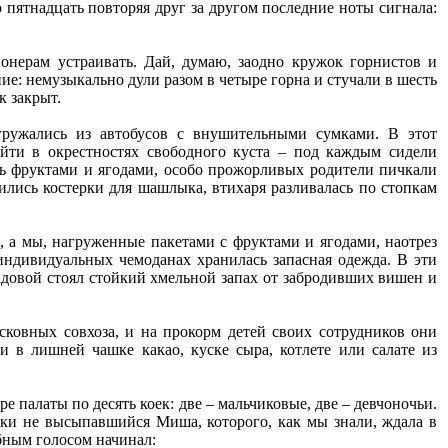
 пятнадцать повторяя друг за другом последние ноты сигнала:
ионерам устраивать. Дай, думаю, заодно кружок горнистов и
е: немузыкально дули разом в четыре горна и стучали в шесть
к закрыт.
гружались из автобусов с внушительными сумками. В этот
йти в окрестностях свободного куста – под каждым сидели
ь фруктами и ягодами, особо прожорливых родители пичкали
лись костерки для шашлыка, втихаря разливалась по стопкам
, а мы, нагруженные пакетами с фруктами и ягодами, наотрез
индивидуальных чемоданах хранилась запасная одежда. В эти
ладовой стоял стойкий хмельной запах от забродивших вишен и
сковных совхоза, и на прокорм детей своих сотрудников они
и в лишней чашке какао, куске сыра, котлете или салате из
 палаты по десять коек: две – мальчиковые, две – девчоночьи.
ски не высыпавшийся Миша, которого, как мы знали, ждала в
обным голосом начинал: