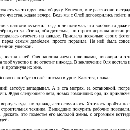
окость часто идут рука об руку. Конечно, мне рассказали о стр
ого чувства, ждала вечера. Ведь мы с Олей договорились пойти 
ись платоническими. Тогда я не понимал, что вообще-то даже н
чёркнуто улыбчива, обходительна, но строго держала дистанц
 старалась отвечать на каждое. Прислала несколько своих фот
, перед самым дембелем, просто поразила. На ней была совс
венной улыбкой.
 поехал к ней. Оля напоила чаем с плюшками, поговорили о том
а твоё чувство и не ответит никогда. В заключение Оля достала 
– и протянула их мне.
ового автобуса я сжёг письма в урне. Кажется, плакал.
ний автобус запаздывал. А в ста метрах, за остановкой, погр
очи. Ждал следующего лета, новых гомонящих орд, их приключе
вернусь туда, но однажды это случилось. Хотелось пройти по 
 строительная техника. Вышедшие покурить рабочие поведали,
ь, дескать, это поместье его молодой жены, с огромным котт
дей.
лет неудавшимся свиданием с «Огоньком» закончилась для меня 