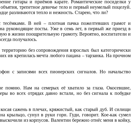
воение гитары и приёмов карате. Романтические посиделки у
 объятия, трепетное девичье тело и первый неумелый поцелуй.
рдце разливаются тепло и нежность. Старею, что ли?
а с тесёмками. В ней – плотная пачка пожелтевших грамот и
на руководящие посты. Уже в семь лет, в первый же приезд в
рвую в жизни поощрительную грамоту. Вероятно, воспитатели и
сегда получалось.
а территорию без сопровождения взрослых был категорически
учих ив крепилась мечта любого пацана – тарзанка. На прочном
офон с записями всех пионерских сигналов. Но начальство
е помню. Нам на семерых её хватило за глаза. Окосевшие,
ры во всех отрядах давно встали, но без сигнала к побудке
 косая сажень в плечах, кряжистый, как старый дуб. И силищи
на крыльцо, сунул в руки горн. Гуди, говорит. Кое-как сумел
выскочили из корпусов. Валентин бережно отнёс меня в койку,