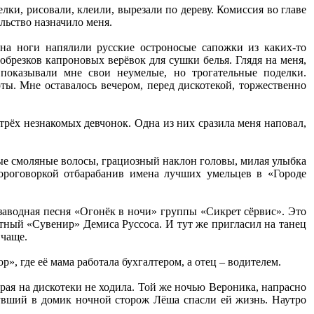
ки, рисовали, клеили, вырезали по дереву. Комиссия во главе
льство назначило меня.
 на ноги напялили русские остроносые сапожки из каких-то
брезков капроновых верёвок для сушки белья. Глядя на меня,
оказывали мне свои неумелые, но трогательные поделки.
ты. Мне оставалось вечером, перед дискотекой, торжественно
 трёх незнакомых девчонок. Одна из них сразила меня наповал,
ные смоляные волосы, грациозный наклон головы, милая улыбка
ороговоркой отбарабанив имена лучших умельцев в «Городе
заводная песня «Огонёк в ночи» группы «Сикрет сёрвис». Это
ртный «Сувенир» Демиса Руссоса. И тут же пригласил на танец
 чаще.
, где её мама работала бухгалтером, а отец – водителем.
рая на дискотеки не ходила. Той же ночью Вероника, напрасно
увший в домик ночной сторож Лёша спасли ей жизнь. Наутро