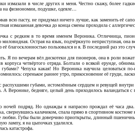
ки измазали в числе других и меня. Честно скажу, более гадк
а на физиономии, подушке, одеяле…
вав всю пасту, не придумал ничего лучше, как заменить её сап
тная измазанная девочка до конца смены проходила с аллергич
очка с редким в то время именем Вероника. Отличница, пион
о миловидная. Острая на язык, подчёркнуто неприступная, она в
 её благосклонностью пользовался и я. В последний раз это слу
ь. Я по вечерам вёл дискотеки для пионеров, она в роли вожа
 корпуса четвёртого отряда. Болтали о всякой ерунде, обнима
 губами? Чепуха какая! Но Вероника научила целоваться по-
омнилось: серенькое раннее утро, прикосновение её груди, ласк
 с распухшими губами, истомлённым сердцем и ревущей внутри 
а. А Веронике, бедняге, целый день приходилось валандаться с
о ночей подряд. Но однажды я напрасно прождал её часа два
а, свернувшись калачиком, спала прямо в спортивном костюме 
нее любви. Губы были доверчиво приоткрыты, длинный пшеничны
ую лампу, я на цыпочках удалился.
ась катастрофа.