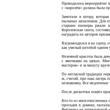
Проводилось мероприятие по
с «королём» должна была пр
Замотали в штору, котора
пыльных запасников. Для п
старшие пионеры ржали к
Королевская свита, состояв
наградить их авторов приза
Взгромоздился я на сцену, 
как умелый китобой одним у
Неземной красоты была дево
с ямочками на щеках. Мне
мастеров» и за минуту вручи
По негласной традиции перв
ж, считай, про наш лагерь 
незнакомку. Все медленные т
После дискотеки пошёл пров
Кто-то из многочисленных с
просидев в домике, пытала
Веронику на директорской «