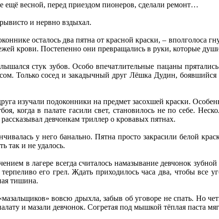
е ещё весной, перед приездом пионеров, сделали ремонт…
ерывисто и нервно вздыхал.
оконнике осталось два пятна от красной краски, – вполголоса гн
вежей крови. Постепенно они превращались в руки, которые ду
слышался стук зубов. Особо впечатлительные пацаны прятались
сом. Только сосед и закадычный друг Лёшка Дудин, боявшийся 
 друга изучали подоконники на предмет засохшей краски. Особен
боя, когда в палате гасили свет, становилось не по себе. Нес
рассказывал девчонкам триллер о кровавых пятнах.
нчивалась у него банально. Пятна просто закрасили белой крас
ь так и не удалось.
ием в лагере всегда считалось намазывание девчонок зубной п
терпеливо его грел. Ждать приходилось часа два, чтобы все 
ная тишина.
мазальщиков» вовсю дрыхла, забыв об уговоре не спать. Но чет
алату и мазали девчонок. Согретая под мышкой тёплая паста мя