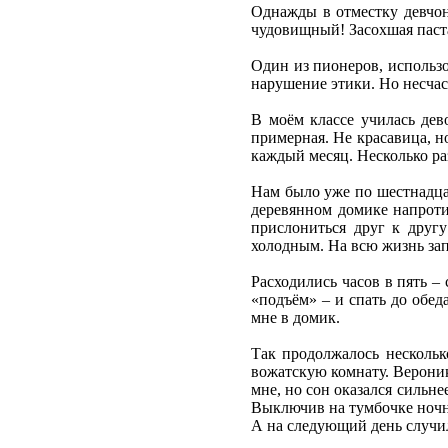
Однажды в отместку девчон
чудовищный! Засохшая паст
Один из пионеров, использо
нарушение этики. Но несчас
В моём классе училась дев
примерная. Не красавица, н
каждый месяц. Несколько раз
Нам было уже по шестнадцат
деревянном домике напротив
прислониться друг к другу
холодным. На всю жизнь зап
Расходились часов в пять –
«подъём» – и спать до обед
мне в домик.
Так продолжалось нескольк
вожатскую комнату. Вероник
мне, но сон оказался силь
Выключив на тумбочке ночн
А на следующий день случил