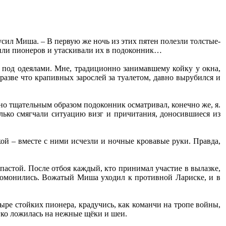
усил Миша. – В первую же ночь из этих пятен полезли толстые-
шили пионеров и утаскивали их в подоконник…
 под одеялами. Мне, традиционно занимавшему койку у окна,
разве что крапивных зарослей за туалетом, давно вырубился и
но тщательным образом подоконник осматривал, конечно же, я.
колько смягчали ситуацию визг и причитания, доносившиеся из
кой – вместе с ними исчезли и ночные кровавые руки. Правда,
астой. После отбоя каждый, кто принимал участие в вылазке,
угомонились. Вожатый Миша уходил к противной Лариске, и в
ыре стойких пионера, крадучись, как команчи на тропе войны,
гко ложилась на нежные щёки и шеи.