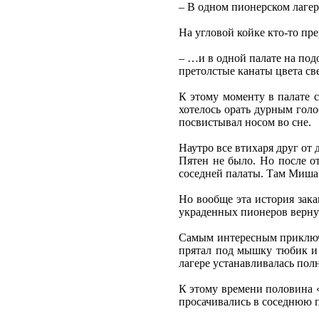
– В одном пионерском лагер
На угловой койке кто-то пр
– …и в одной палате на под
претолстые канаты цвета с
К этому моменту в палате 
хотелось орать дурным голо
посвистывал носом во сне.
Наутро все втихаря друг от
Пятен не было. Но после от
соседней палаты. Там Миша 
Но вообще эта история зака
украденных пионеров вернут
Самым интересным приключен
прятал под мышку тюбик и 
лагере устанавливалась пол
К этому времени половина «
просачивались в соседнюю п