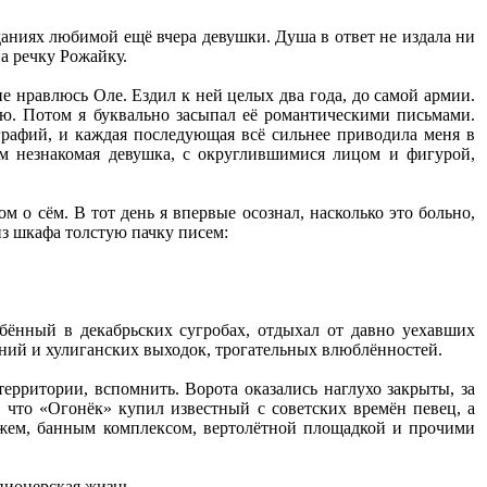
аданиях любимой ещё вчера девушки. Душа в ответ не издала ни
на речку Рожайку.
е нравлюсь Оле. Ездил к ней целых два года, до самой армии.
ию. Потом я буквально засыпал её романтическими письмами.
ографий, и каждая последующая всё сильнее приводила меня в
ем незнакомая девушка, с округлившимися лицом и фигурой,
 о сём. В тот день я впервые осознал, насколько это больно,
из шкафа толстую пачку писем:
ебённый в декабрьских сугробах, отдыхал от давно уехавших
ний и хулиганских выходок, трогательных влюблённостей.
территории, вспомнить. Ворота оказались наглухо закрыты, за
 что «Огонёк» купил известный с советских времён певец, а
еджем, банным комплексом, вертолётной площадкой и прочими
пионерская жизнь.