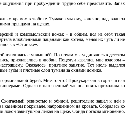
ие ощущения при пробуждении трудно себе представить. Запах
ожным кремом в тюбике. Тумаков мы ему, конечно, надавали за
ескими прыщами на щеках.
ерский и комсомольский вожак – в общем, вся из себя такая
ертела влюблёнными пацанами как хотела, меняя их чуть ли не
чилось в «Огоньке».
той нянчилась с малышнёй. По ночам мы уединялись в детском
лись, признавались в любви. Поцелуи казались мне вздором –
настоящему. Оказалось, приятное занятие. Тот июль выдался
овые губы и плотные слои тумана за окнами домика.
гормональной бурей. Мне-то что! Прокукарекал в горн сигнал
 пионерами. Однако в назначенный час она опять приходила ко
. Сжигаемый ревностью и обидой, решительно зашёл к ней в
на казённом покрывале, наброшенном на кровать. Собралась ко
й локон завитушкой лежал на щеке. Обида погасла мгновенно.