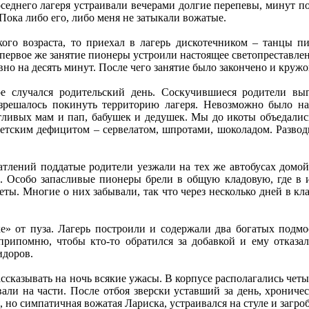
седнего лагеря устраивали вечерами долгие перепевы, минут по
 Пока либо его, либо меня не затыкали вожатые.
ого возраста, то приехал в лагерь дискотечником – танцы п
первое же занятие пионеры устроили настоящее светопреставлени
но на десять минут. После чего занятие было закончено и кружо
е случался родительский день. Соскучившиеся родители вы
зрешалось покинуть территорию лагеря. Невозможно было на
ливых мам и пап, бабушек и дедушек. Мы до икоты объедалис
тским дефицитом – сервелатом, шпротами, шоколадом. Разводи
атлений поддатые родители уезжали на тех же автобусах домой
. Особо запасливые пионеры брели в общую кладовую, где в 
ты. Многие о них забывали, так что через несколько дней в к
е» от пуза. Лагерь построили и содержали два богатых подмо
припомню, чтобы кто-то обратился за добавкой и ему отказал
идоров.
казывать на ночь всякие ужасы. В корпусе располагались четыре
али на части. После отбоя зверски уставший за день, хрониче
, но симпатичная вожатая Лариска, устраивался на стуле и загр