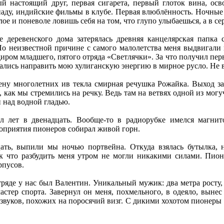
й настоящий друг, первая сигарета, первый глоток вина, ос
паду, индийские фильмы в клубе. Первая влюблённость. Ночные
е и поневоле ловишь себя на том, что глупо улыбаешься, а в се
ке деревенского дома затерялась древняя канцелярская папк
По неизвестной причине с самого малолетства меня выдвигали 
диром младшего, пятого отряда «Светлячки». За что получил пе
ались направить мою хулиганскую энергию в мирное русло. Не в
лену многолетних ив текла смирная речушка Рожайка. Выход з
, как мы стремились на речку. Ведь там на ветвях одной из мог
и над водной гладью.
л лет в двенадцать. Вообще-то в радиорубке имелся магнит
оприятия пионеров собирал живой горн.
ать, выпили мы ночью портвейна. Откуда взялась бутылка, н
ак что разбудить меня утром не могли никакими силами. Пионе
рпусов.
ряде у нас был Валентин. Уникальный мужик: два метра росту,
тер спорта. Завернул он меня, похмельного, в одеяло, вынес 
 звуков, похожих на поросячий визг. С дикими хохотом пионеры 