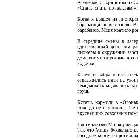
А ещё мы с горнистом из со
«Спать, спать, по палатам!»
Когда я вышел из пионерск
барабанщиков возглавлю. В 
барабанов. Меня хватило ров
В середине смены в лагер
единственный день нам ра
пионеры в окружении забот
домашними пирогами и сове
водочка.
К вечеру набравшиеся впеч
отказывались идти на ужин
чемоданы складывались паке
груш.
Кстати, кормили в «Огоньк
никогда не скупились. Не 
вкуснейших совхозных пом
Наш вожатый Миша умел расс
Так что Мишу буквально рв
соседнем корпусе противная