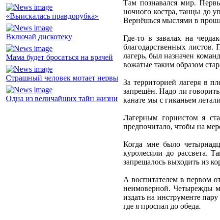
Там познавался мир. Первы
ночного костра, танцы до у
«Выискалась правдорубка»
Вернёшься мыслями в прошло
Включай дискотеку
Где-то в завалах на черда
благодарственных листов. 
лагерь, был назначен коман
Мама будет бросаться на врачей
вожатые таким образом стар
Страшный человек мотает нервы
За территорией лагеря в п
запрещён. Надо ли говорить
Одна из величайших тайн жизни
канате мы с гиканьем летал
Лагерным горнистом я ста
предпочитало, чтобы на мер
Когда мне было четырнадц
куролесили до рассвета. Т
запрещалось выходить из ко
А воспитателем в первом от
неимоверной. Четырежды мас
издать на инструменте пару
где я проспал до обеда.