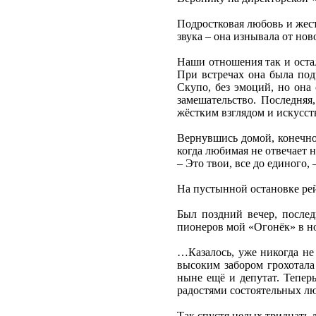
Подростковая любовь и жест
звука – она изнывала от нов
Наши отношения так и остал
При встречах она была под
Скупо, без эмоций, но она
замешательство. Последняя
жёстким взглядом и искусст
Вернувшись домой, конечно,
когда любимая не отвечает н
– Это твои, все до единого, 
На пустынной остановке рейс
Был поздний вечер, послед
пионеров мой «Огонёк» в н
…Казалось, уже никогда не 
высоким забором грохотала
ныне ещё и депутат. Тепер
радостями состоятельных лю
Так спустя целых тридцать 