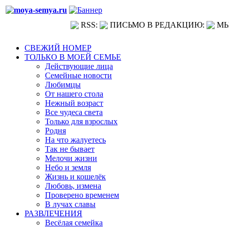
RSS:
ПИСЬМО В РЕДАКЦИЮ:
МЫ
СВЕЖИЙ НОМЕР
ТОЛЬКО В МОЕЙ СЕМЬЕ
Действующие лица
Семейные новости
Любимцы
От нашего стола
Нежный возраст
Все чудеса света
Только для взрослых
Родня
На что жалуетесь
Так не бывает
Мелочи жизни
Небо и земля
Жизнь и кошелёк
Любовь, измена
Проверено временем
В лучах славы
РАЗВЛЕЧЕНИЯ
Весёлая семейка