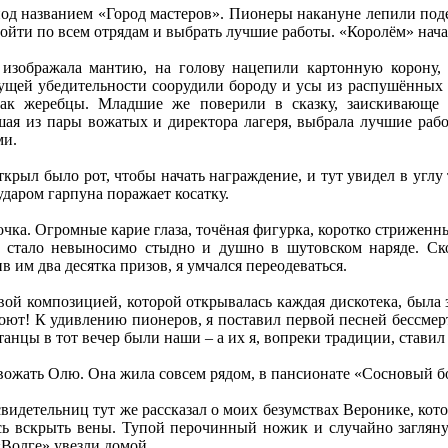
д названием «Город мастеров». Пионеры накануне лепили подел
ойти по всем отрядам и выбрать лучшие работы. «Королём» нача
я изображала мантию, на голову нацепили картонную корону,
ущей убедительности соорудили бороду и усы из распушённых о
ак жеребцы. Младшие же поверили в сказку, заискивающе п
шая из пары вожатых и директора лагеря, выбрала лучшие рабо
ми.
открыл было рот, чтобы начать награждение, и тут увидел в углу
даром гарпуна поражает косатку.
чка. Огромные карие глаза, точёная фигурка, коротко стрижен
 стало невыносимо стыдно и душно в шутовском наряде. Ск
в им два десятка призов, я умчался переодеваться.
ой композицией, которой открывалась каждая дискотека, была 
поют! К удивлению пионеров, я поставил первой песней бессме
анцы в тот вечер были наши – а их я, вопреки традиции, ставил
ожать Олю. Она жила совсем рядом, в пансионате «Сосновый бор»
видетельниц тут же рассказал о моих безумствах Веронике, кото
сь вскрыть вены. Тупой перочинный ножик и случайно заглян
Волге» увезли домой.