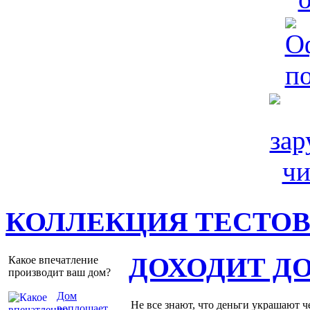
КОЛЛЕКЦИЯ ТЕСТО
ДОХОДИТ Д
Какое впечатление
производит ваш дом?
Дом
Не все знают, что деньги украшают ч
воплощает