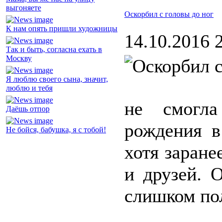
выгоняете
Оскорбил с головы до ног
К нам опять пришли художницы
14.10.2016 
Так и быть, согласна ехать в
Москву
Я люблю своего сына, значит,
люблю и тебя
не смогла
Даёшь отпор
рождения в
Не бойся, бабушка, я с тобой!
хотя заране
и друзей. 
слишком по