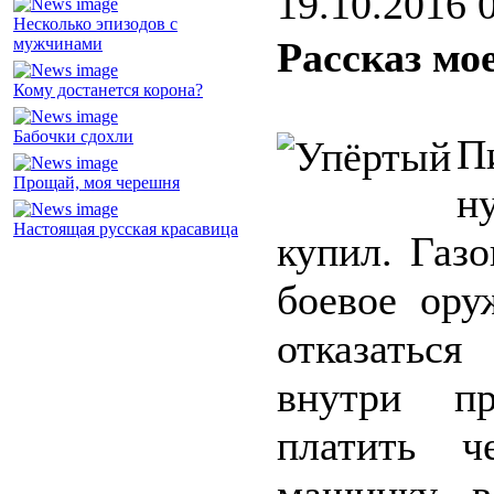
19.10.2016 
Несколько эпизодов с
мужчинами
Рассказ мо
Кому достанется корона?
Бабочки сдохли
П
Прощай, моя черешня
н
Настоящая русская красавица
купил. Газ
боевое ору
отказаться
внутри пр
платить ч