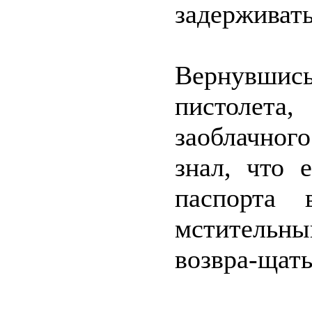
задерживать
Вернувшис
пистолета,
заоблачног
знал, что 
паспорта 
мстительн
возвра-щать