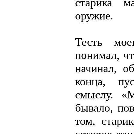
старика м
оружие.
Тесть мое
понимал, чт
начинал, о
конца, пу
смыслу. «
бывало, пов
том, стари