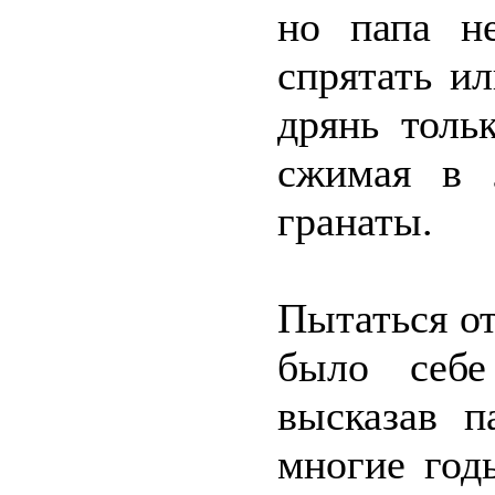
но папа н
спрятать и
дрянь толь
сжимая в 
гранаты.
Пытаться о
было себе
высказав п
многие год