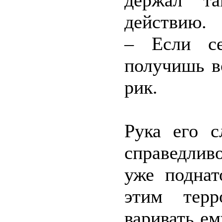
держал т
действию.
– Если се
получишь в
рик.
Рука его с
справедлив
уже подна
этим терр
варивать е