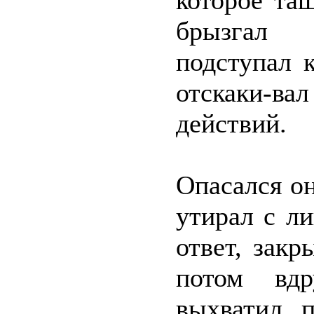
которое та
брызгал 
подступал 
отскаки-ва
действий.
Опасался о
утирал с л
ответ, закр
потом вдр
выхватил п