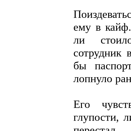
Поиздевать
ему в кайф
ли стоило
сотрудник 
бы паспорт
лопнуло ра
Его чувст
глупости, 
перестал