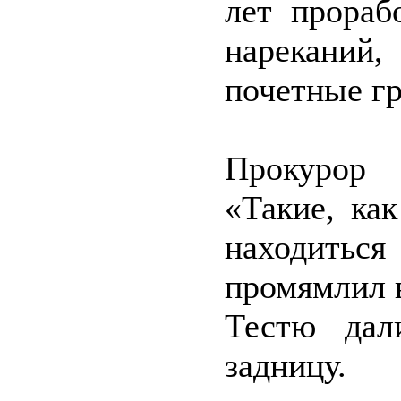
лет прораб
нареканий,
почетные 
Прокурор 
«Такие, ка
находиться
промямлил в
Тестю дал
задницу.