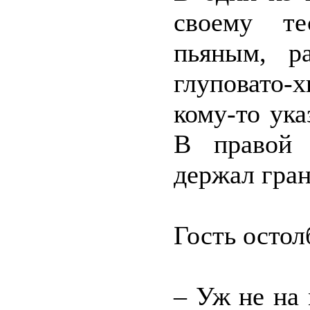
своему те
пьяным, р
глуповато-
кому-то ук
В правой 
держал гран
Гость остол
– Уж не на 