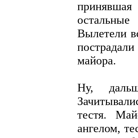
принявша
остальные 
Вылетели в
пострадали
майора.
Ну, даль
Зачитывалис
тестя. Ма
ангелом, те