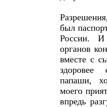
Разрешения
был паспор
России. И
органов ко
вместе с с
здоровее 
папаши, х
моего прия
впредь раз