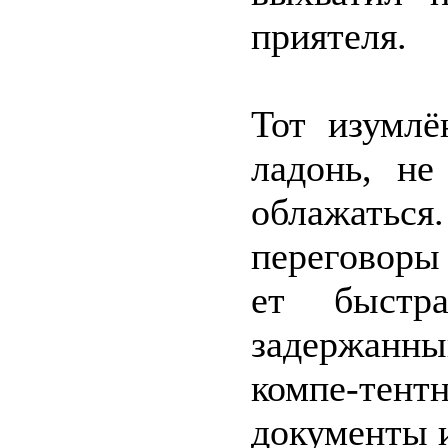
приятеля.
Тот изумлё
ладонь, не
облажатьс
переговоры 
ет быстр
задержанны
компе-тент
документы и