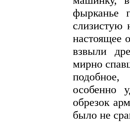
машинку, в
фырканье 
слизистую 
настоящее 
взвыли др
мирно спав
подобное,
особенно 
обрезок арм
было не сра