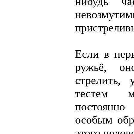
нибудь ч
невозмут
пристрелив
Если в пер
ружьё, он
стрелить,
тестем м
постоянно
особым обр
этого челов