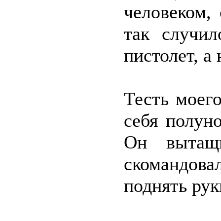
человеком,
так случил
пистолет, а
Тесть моег
себя полун
Он вытащ
скомандова
поднять рук