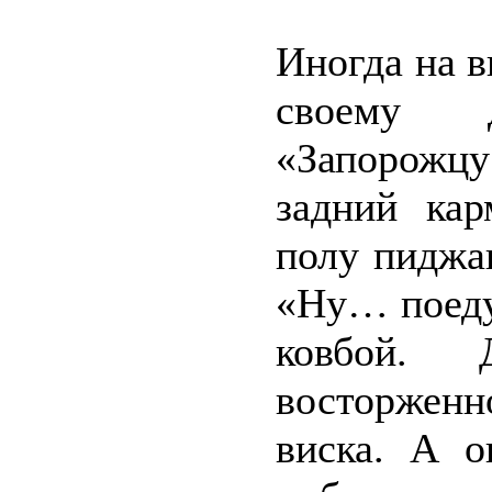
Иногда на в
своему д
«Запорожцу
задний кар
полу пиджак
«Ну… поеду,
ковбой.
восторженн
виска. А о