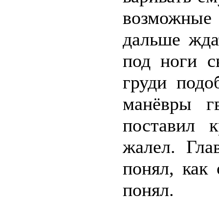
возможные
дальше жда
под ноги с
груди подо
манёвры г
поставил 
жалел. Гла
понял, как
понял.