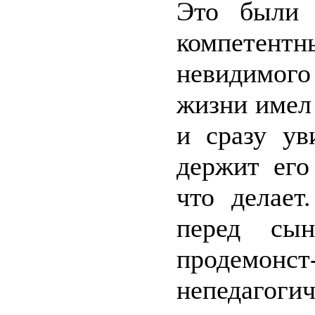
Это были 
компетент
невидимог
жизни имел
и сразу ув
держит его
что делает
перед сы
продемонс
непедагоги