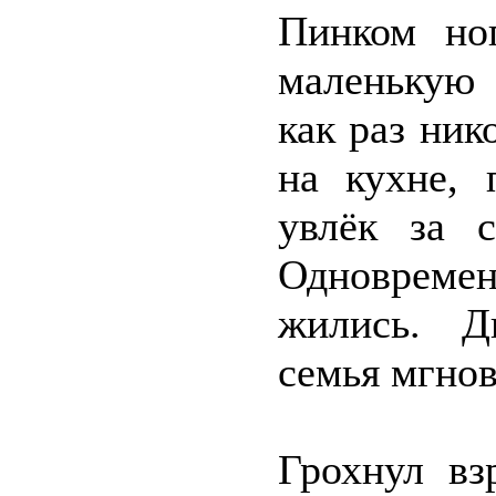
Пинком но
маленькую 
как раз ник
на кухне, 
увлёк за с
Одновремен
жились. Д
семья мгно
Грохнул вз