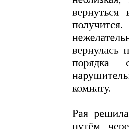
вернуться
получится.
нежелатель
вернулась 
порядка 
нарушител
комнату.
Рая решила
путём чер