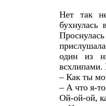
Нет так н
бухнулась 
Проснула
прислушала
один из н
всхлипами. 
– Как ты мо
– А что я-т
Ой-ой-ой, 