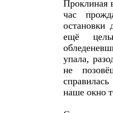
Проклиная в
час прожд
остановки 
ещё целы
обледенев
упала, раз
не позовё
справилась
наше окно т