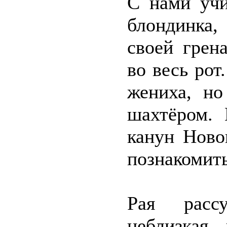
С нами учи
блондинка,
своей грен
во весь рот
жениха, но
шахтёром. 
канун Ново
познакомить
Рая рассу
неблизкая,