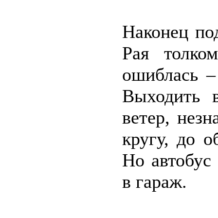
Наконец под
Рая толко
ошиблась –
Выходить в
ветер, нез
кругу, до о
Но автобус
в гараж.