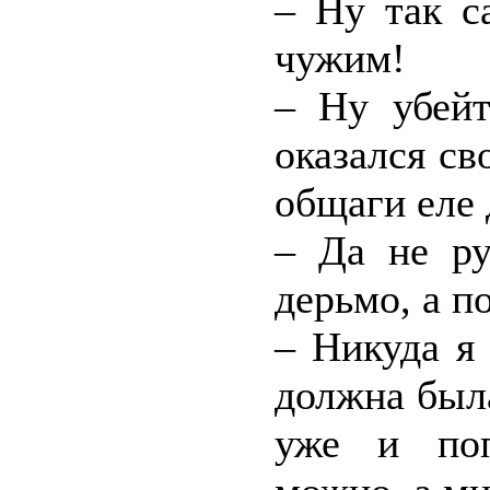
– Ну так с
чужим!
– Ну убей
оказался св
общаги еле 
– Да не ру
дерьмо, а п
– Никуда я 
должна была
уже и поп