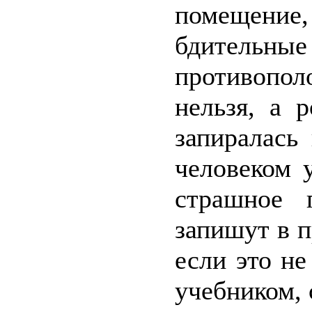
помещени
бдительн
противопо
нельзя, а 
запиралась
человеком 
страшное п
запишут в 
если это н
учебником,