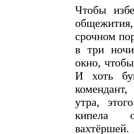
Чтобы избе
общежития
срочном пор
в три ноч
окно, чтобы
И хоть бу
комендант,
утра, это
кипела о
вахтёршей.