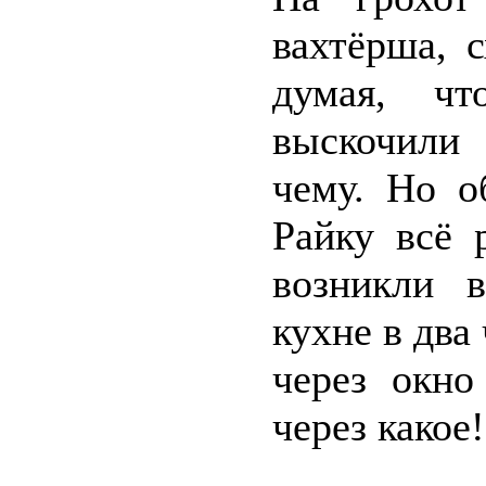
вахтёрша, 
думая, ч
выскочили 
чему. Но о
Райку всё 
возникли 
кухне в два 
через окно
через какое