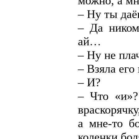
можно, а мн
– Ну ты даё
– Да ником
ай…
– Ну не пла
– Взяла его 
– И?
– Что «и»?
враскорячку,
а мне-то б
коленки бол