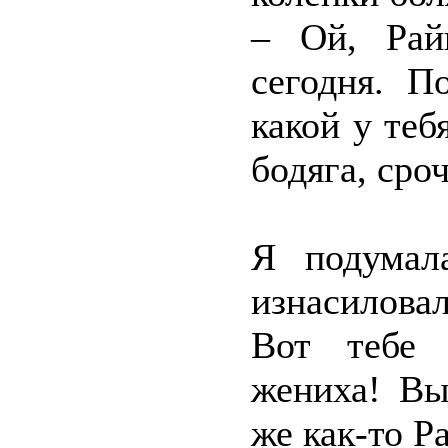
– Ой, Рай
сегодня. П
какой у теб
бодяга, сро
Я подумал
изнасилова
Вот тебе 
жениха! Вы
же как-то Р