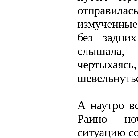
отправилас
измученные
без задни
слышала, 
чертыхаясь
шевельнуть
А наутро в
Раино но
ситуацию со