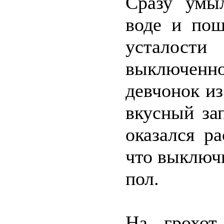
Сразу умыл
воде и пош
усталости
выключен
девчонок из
вкусный зап
оказался р
что выключи
пол.
На грохот