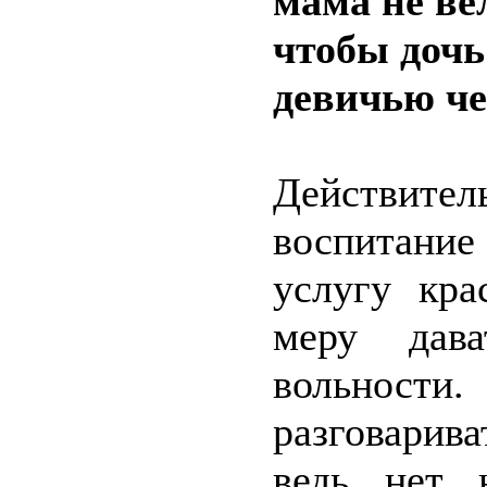
мама не ве
чтобы дочь
девичью че
Действите
воспитани
услугу кра
меру дав
вольнос
разговарив
ведь нет 