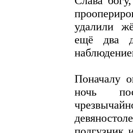
Слава богу
проопери
удалили ж
ещё два д
наблюдение
Поначалу о
ночь по
чрезвыч
девяностол
подгузник 