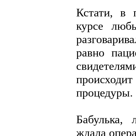
Кстати, в 
курсе любы
разговарив
равно паци
свидетелям
происходи
процедуры.
Бабулька, 
ждала опер