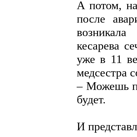
А потом, н
после авар
возникала
кесарева се
уже в 11 в
медсестра с
– Можешь п
будет.
И представл