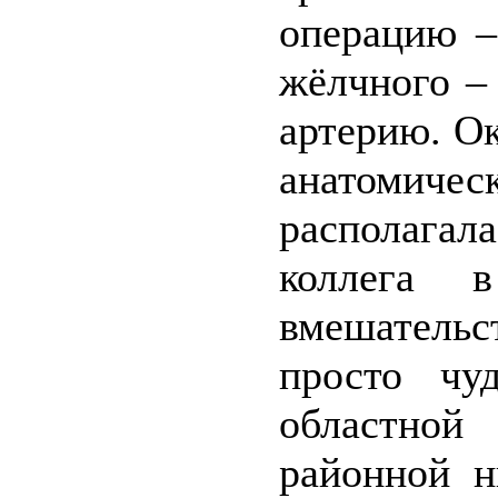
операцию –
жёлчного –
артерию. Ок
анатомичес
располагала
коллега в
вмешатель
просто чу
областной
районной н