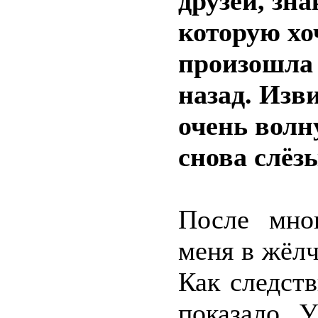
друзей, зна
которую хо
произошла 
назад. Изв
очень волн
снова слёз
После мно
меня в жёлч
Как следст
показало 