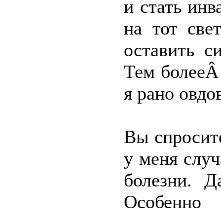
и стать ин
на тот све
оставить с
Тем болееÂ
я рано овдо
Вы спросите
у меня слу
болезни. Д
Особенно 