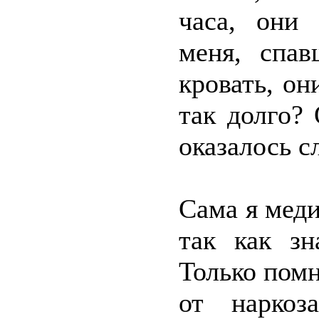
часа, они 
меня, спа
кровать, он
так долго?
оказалось с
Сама я меди
так как зн
Только помн
от наркоз