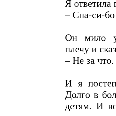
Я ответила 
– Спа-си-бо
Он мило у
плечу и сказ
– Не за что
И я постеп
Долго в бол
детям. И в