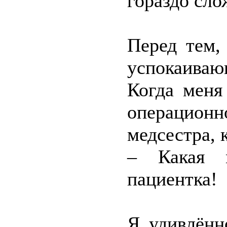
гораздо сло
Перед тем,
успокаиваю
Когда меня
операцио
медсестра, 
– Какая м
пациентка!
Я удивлённ