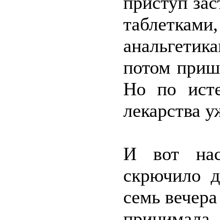
приступ зас
таблетк
анальгети
потом пришл
Но по исте
лекарства у
И вот нас
скрючило д
семь вечера
принимала.