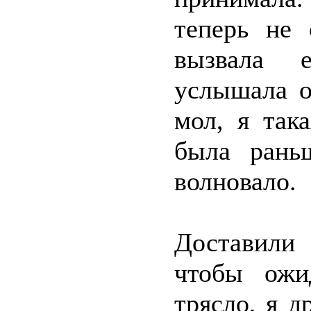
теперь не 
вызвала 
услышала о
мол, я така
была рань
волновало.
Доставили 
чтобы ожи
трясло, я д