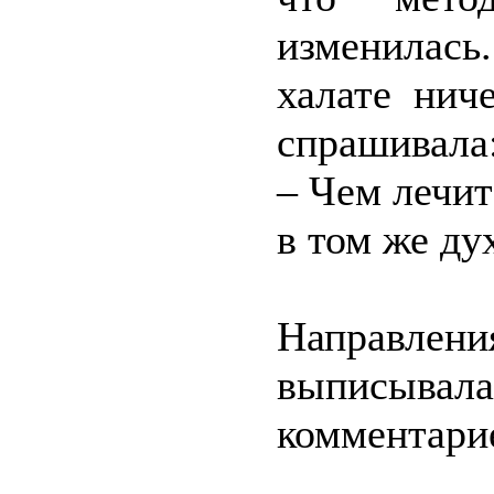
изменилас
халате нич
спрашивала
– Чем лечит
в том же ду
Направле
выписыва
комментари