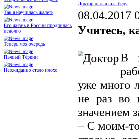
Доктор накликала беду
08.04.2017 
Так я научилась жалеть
Его жизнь в России продлилась
Учитесь, к
недолго
Теперь моя очередь
В 
Пьяный Тёркин
раб
Неожиданно стало плохо
уже много л
не раз во 
значением з
– С моим-то