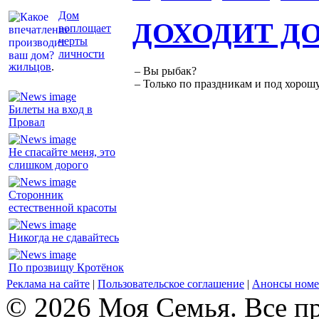
Дом
ДОХОДИТ Д
воплощает
черты
личности
жильцов
.
– Вы рыбак?
– Только по праздникам и под хорошу
Билеты на вход в
Провал
Не спасайте меня, это
слишком дорого
Сторонник
естественной красоты
Никогда не сдавайтесь
По прозвищу Кротёнок
Реклама на сайте
|
Пользовательское соглашение
|
Анонсы номе
© 2026 Моя Семья. Все п