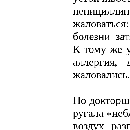
пеницилли
жаловаться
болезни за
К тому же 
аллергия,
жаловались
Но докторш
ругала «не
воздух раз