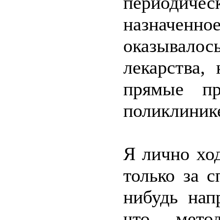
периодич
назначен
оказывалос
лекарства,
прямые пр
поликлинике
Я лично хо
только за 
нибудь нап
что мето