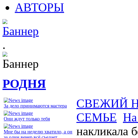
АВТОРЫ
.
РОДНЯ
СВЕЖИЙ 
За дело принимаются мастера
СЕМЬЕ
На
Они ждут только тебя
накликала б
Мне бы на неделю хватило, а он
за один вечер всё съедает