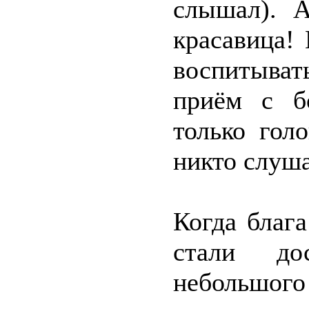
слышал). 
красавица!
воспитыва
приём с б
только гол
никто слуша
Когда благ
стали д
небольш