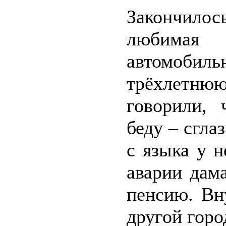
Закончило
любимая 
автомоб
трёхлетнюю
говорили, 
беду – сгла
с языка у н
аварии дам
пенсию. Вн
другой горо