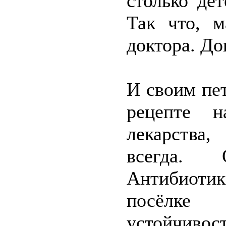
столько де
Так что, м
доктора. До
И своим пе
рецепте на
лекарства,
всегда. 
Антибиотик
посёлке 
устойчиво