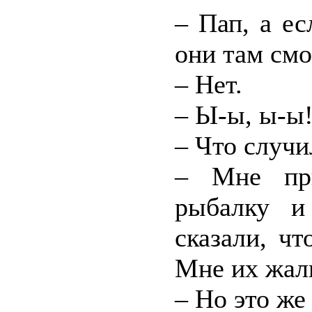
– Пап, а е
они там смо
– Нет.
– Ы-ы, ы-ы
– Что случи
– Мне при
рыбалку и
сказали, ч
Мне их жалк
– Но это же