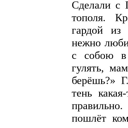
Сделали с 
тополя. К
гардой из 
нежно люби
с собою в
гулять, ма
берёшь?» Г
тень какая
правильно.
пошлёт ком