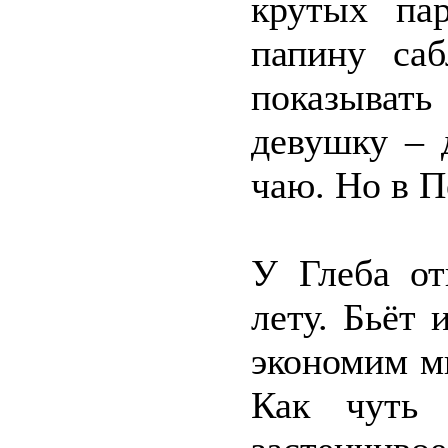
крутых па
папину са
показыва
девушку – 
чаю. Но в П
У Глеба от
лету. Бьёт 
экономим м
Как чуть 