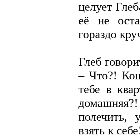
целует Глеб
её не ост
гораздо кру
Глеб говори
– Что?! Ко
тебе в ква
домашняя?!
полечить, 
взять к себ