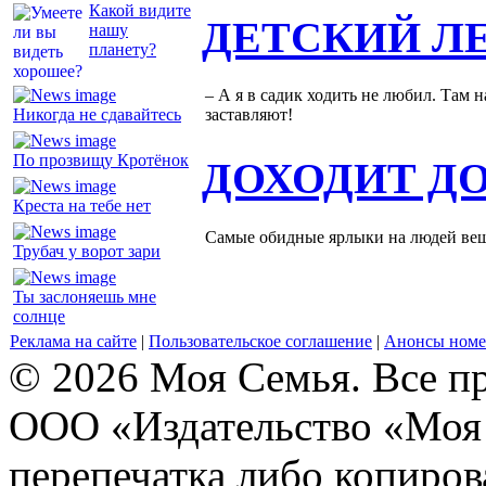
Какой видите
ДЕТСКИЙ Л
нашу
планету?
– А я в садик ходить не любил. Там н
Никогда не сдавайтесь
заставляют!
По прозвищу Кротёнок
ДОХОДИТ Д
Креста на тебе нет
Самые обидные ярлыки на людей ве
Трубач у ворот зари
Ты заслоняешь мне
солнце
Реклама на сайте
|
Пользовательское соглашение
|
Анонсы номе
© 2026 Моя Семья. Все п
ООО «Издательство «Моя 
перепечатка либо копиро