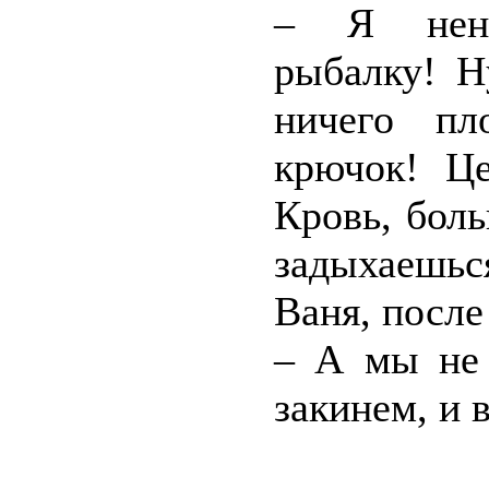
– Я нена
рыбалку! Н
ничего пл
крючок! Це
Кровь, бол
задыхаешьс
Ваня, после
– А мы не 
закинем, и в