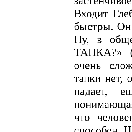
застенчивое
Входит Гле
быстры. Он 
Ну, в общ
ТАПКА?» (
очень сло
тапки нет, 
падает, е
понимающая
что челов
способен. 