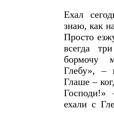
Ехал сего
знаю, как н
Просто езж
всегда тр
бормочу м
Глебу», –
Глаше – ког
Господи!» 
ехали с Гл