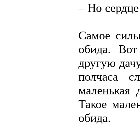
– Но сердц
Самое силь
обида. Во
другую дачу
полчаса с
маленькая 
Такое мале
обида.