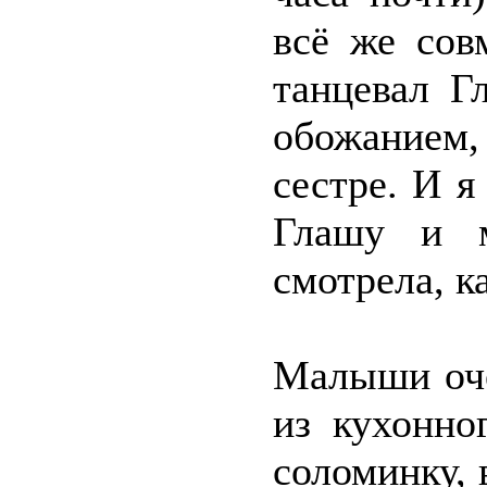
всё же сов
танцевал Г
обожанием
сестре. И я
Глашу и 
смотрела, к
Малыши оче
из кухонно
соломинку, 