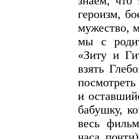
знаем, что 
героизм, бо
мужество, 
мы с роди
«Зиту и Ги
взять Глеб
посмотреть 
и оставший
бабушку, к
весь филь
часа почти