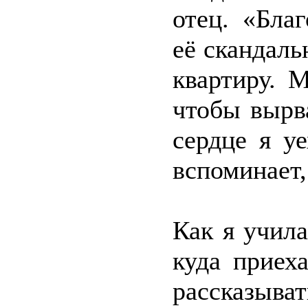
отец. «Бла
её скандаль
квартиру. 
чтобы вырв
сердце я у
вспоминает,
Как я учил
куда приех
рассказыва