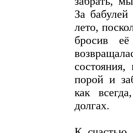
забрать, м
За бабулей
лето, поско
бросив её
возвращал
состояния,
порой и за
как всегд
долгах.
К счастью,