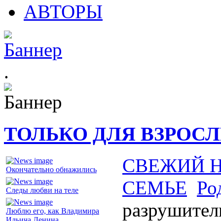
АВТОРЫ
.
ТОЛЬКО ДЛЯ ВЗРОС
СВЕЖИЙ 
Окончательно обнажились
СЕМЬЕ
Ро
Следы любви на теле
разрушител
Люблю его, как Владимира
Ильича Ленина