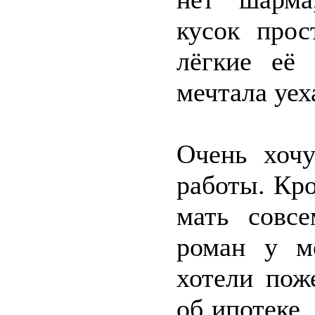
кусок прос
лёгкие её 
мечтала уех
Очень хочу
работы. Кро
мать совсе
роман у м
хотели пож
об ипотеке,