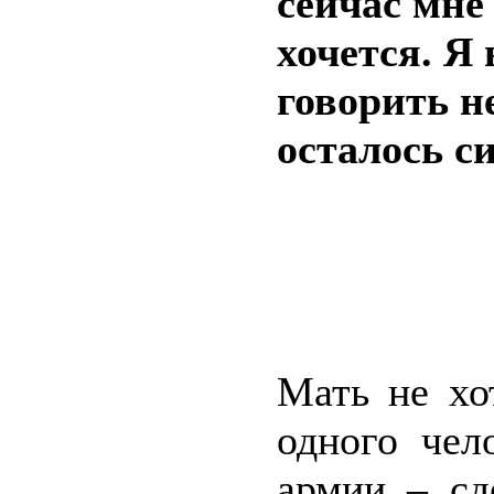
сейчас мне
хочется. Я
говорить н
осталось си
Мать не хо
одного чел
армии – сд