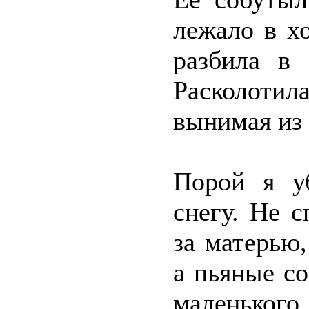
лежало в х
разбила в 
Расколотил
вынимая из 
Порой я у
снегу. Не с
за матерью,
а пьяные с
маленького 