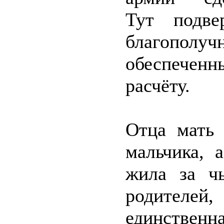
Тут подве
благопо
обеспечен
расчёту.
Отца мать 
мальчика, 
жила за ч
родител
единственна