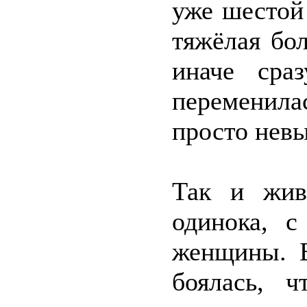
уже шестой
тяжёлая бол
иначе сра
переменила
просто нев
Так и жив
одинока, с
женщины. Б
боялась, ч