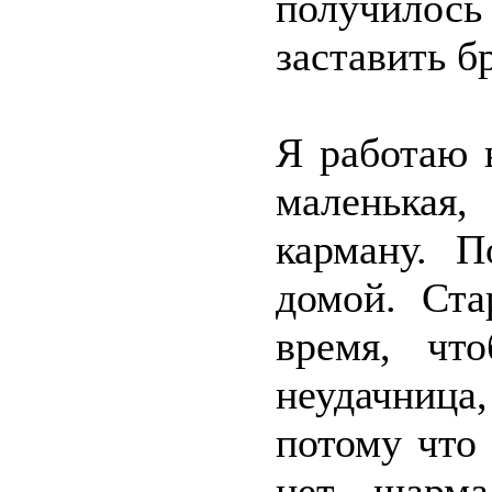
получилос
заставить б
Я работаю 
маленькая
карману. П
домой. Ста
время, чт
неудачница
потому что 
нет шарма,