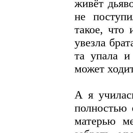
живёт дьяво
не поступи
такое, что
увезла брат
та упала и
может ходит
А я училас
полностью 
матерью м