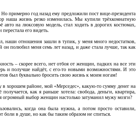
 Но примерно год назад ему предложили пост вице-президента
пор наша жизнь резко изменилась. Мы купили трёхкомнатную
ё авто на люксовую модель, стал ходить в дорогих костюмах,
 перестала его видеть.
ол, наши отношения зашли в тупик, у меня много недостатков,
й он полюбил меня семь лет назад, и даже стала лучше, так как
ность – скорее всего, нет отбоя от женщин, падких на все эти
перь и получше найдёт, с его-то новыми возможностями. И это
отов был буквально бросить свою жизнь к моим ногам!
у в хорошем районе, мой «Мерседес», какую-то сумму денег на
получается, как я раньше хотела: свобода, деньги, квартира,
ся огромный выбор женщин настолько затуманил мужу мозги?
ьзовались, когда она была нужна, а потом просто оставили,
боли в душе, но как бы таким образом не спиться.