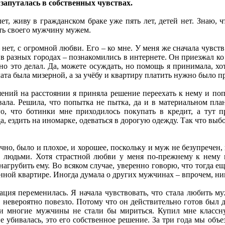
 запуталась в собственных чувствах.
ет, живу в гражданском браке уже пять лет, детей нет. Знаю, ч
ать своего мужчину мужем.
 нет, с огромной любви. Его – ко мне. У меня же сначала чувст
 в разных городах – познакомились в интернете. Он приезжал ко
вно это делал. Да, можете осуждать, но помощь я принимала, хо
ата была мизерной, а за учёбу и квартиру платить нужно было пр
ений на расстоянии я приняла решение переехать к нему и поп
ала. Решила, что попытка не пытка, да и в материальном план
ого, что ботинки мне приходилось покупать в кредит, а тут п
а, ездить на иномарке, одеваться в дорогую одежду. Так что выбо
но, было и плохое, и хорошее, поскольку и муж не безупречен, и
людьми. Хотя страстной любви у меня по-прежнему к нему не
нагрубить ему. Во всяком случае, уверенно говорю, что тогда е
нной квартире. Иногда думала о других мужчинах – впрочем, ник
ация переменилась. Я начала чувствовать, что стала любить м
о, невероятно повезло. Потому что он действительно готов был 
ми многие мужчины не стали бы мириться. Купил мне классну
е убивалась, это его собственное решение. За три года мы объез