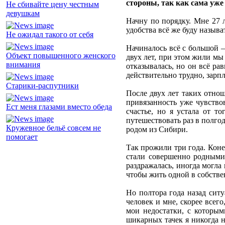
стороны, так как сама уже
Не сбивайте цену честным
девушкам
Начну по порядку. Мне 27 л
удобства всё же буду назыв
Не ожидал такого от себя
Начиналось всё с большой –
Объект повышенного женского
двух лет, при этом жили мы
внимания
отказывалась, но он всё ра
действительно трудно, зарпл
Старики-распутники
После двух лет таких отнош
привязанность уже чувствов
Ест меня глазами вместо обеда
счастье, но я устала от т
путешествовать раз в полгод
Кружевное бельё совсем не
родом из Сибири.
помогает
Так прожили три года. Конеч
стали совершенно родными 
раздражалась, иногда могла 
чтобы жить одной в собстве
Но полтора года назад ситу
человек и мне, скорее всег
мои недостатки, с которы
шикарных тачек я никогда н