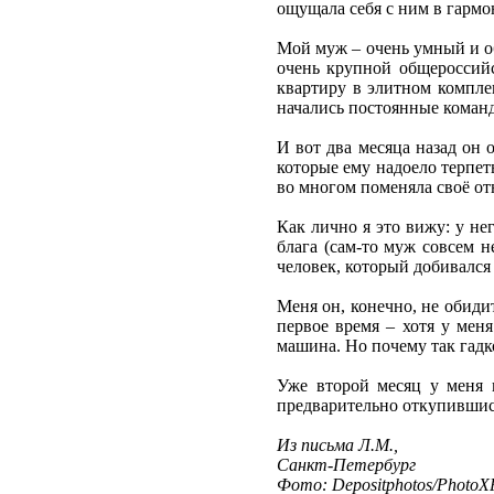
ощущала себя с ним в гармо
Мой муж – очень умный и об
очень крупной общероссийс
квартиру в элитном комплек
начались постоянные команд
И вот два месяца назад он 
которые ему надоело терпеть
во многом поменяла своё от
Как лично я это вижу: у не
блага (сам-то муж совсем н
человек, который добивался
Меня он, конечно, не обиди
первое время – хотя у меня
машина. Но почему так гад
Уже второй месяц у меня н
предварительно откупившись
Из письма Л.М.,
Санкт-Петербург
Фото: Depositphotos/PhotoXP