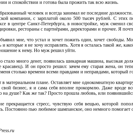
нии и спокойствии и готова была прожить так всю жизнь.
разованный человек и всегда занимал не последние должности.
кой компании, с зарплатой около 500 тысяч рублей. С этих 
се в центре Санкт-Петербурга, в новостройке, муж сменил сво
ировки, рестораны с партнёрами, директорами и прочее. Я почти
объявил мне, что устал и хочет пожить один, хочет свободы. М
 и которые я не хочу исправлять. Хотя я осталась такой же, како
ношение к нему. Но муж решил уйти.
го стало много денег, появилась шикарная машина, высокая долж
е красавец). И он просто решил: зачем ему старая жена, он те
 меня столько времени всеми правдами и неправдами, который г
т в материальном плане. Оставляет мне однокомнатную квартир
 свой бизнес, я и сама себя вполне прокормлю. Даже вроде всё 
ко на душе? Как же так? Просто прошла любовь, или появивший
е прекращается стресс, чувствую себя вещью, которой попол
. Постоянно пью любимое шампанское, оно немного помогает от 
ress.ru