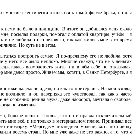
то многие скептически относятся к такой форме брака, но для
в к нему не было в принципе. В итоге он добивался меня около
 мне, посылал подарки, помогал с оплатой квартиры, учёбы – я
ть и не любила этого человека, так как жилось мне в то время
илично. Но суть не в этом.
ытаться построить семью. Я по-прежнему его не любила, хотя
е у него всё было неплохо. Многие скажут, что не в деньгах
редлагалась возможность жить, ни в чём себе не отказывая,
р мне дался просто. Живём мы, кстати, в Санкт-Петербурге, а я
 я тоже далеко не идеал, но как-то притёрлись. На мой взгляд,
 возникло, и он наверняка это чувствовал, так как я часто
щё не особенно ценила мужа, даже наоборот, мечтала о свободе,
огда не изменяла.
ужа, больше ценить. Поняла, что он и правда исключительный
дать мне всё, и не только в материальном плане. Принимал все
ю иномарку, «Мерседес» последней модели, хотя по поводу
дили восемь стран. Но мне уже даже не это важно, а то, что я