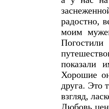
заснежен
радостно, в
моим муже
Погостили
путешеств
показали и
Хорошие он
друга. Это 
взгляд, лас
Любовь цен