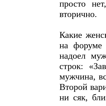
просто не
вторично.
Какие женс
на форуме 
надоел му
строк: «За
мужчина, вс
Второй вари
ни сяк, бл