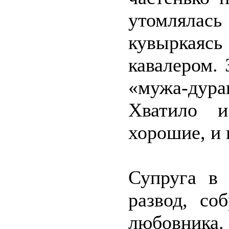
утомляла
кувыркая
кавалером. 
«мужа-дур
Хватило и
хорошие, и 
Супруга в 
развод, со
любовника.