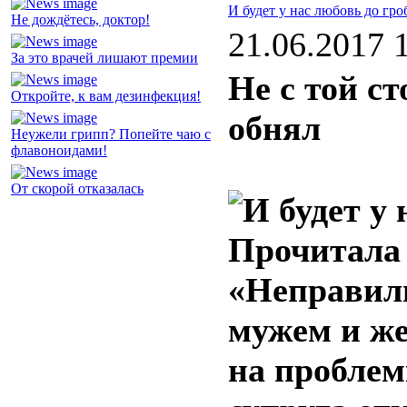
И будет у нас любовь до гро
Не дождётесь, доктор!
21.06.2017 
За это врачей лишают премии
Не с той ст
Откройте, к вам дезинфекция!
обнял
Неужели грипп? Попейте чаю с
флавоноидами!
От скорой отказалась
Прочитала
«Неправил
мужем и же
на проблем