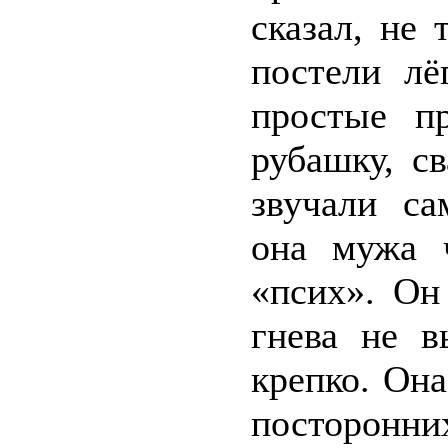
сказал, не 
постели лё
простые п
рубашку, с
звучали са
она мужа ч
«псих». Он
гнева не в
крепко. Она
посторонних