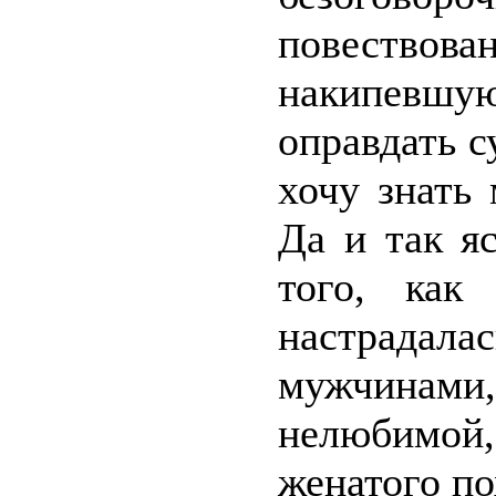
повествован
накипевшую
оправдать с
хочу знать
Да и так я
того, как
настрада
мужчинам
нелюбимой
женатого по