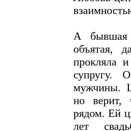
взаимность
А бывшая 
объятая, д
прокляла и
супругу. 
мужчины. Ш
но верит, 
рядом. Ей ц
лет свад