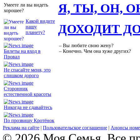
Я, ТЫ, ОН, 
Умеете ли вы видеть
хорошее?
Какой видите
ДОХОДИТ Д
нашу
планету?
– Вы любите свою жену?
Билеты на вход в
– Конечно. Чем она хуже других?
Провал
Не спасайте меня, это
слишком дорого
Сторонник
естественной красоты
Никогда не сдавайтесь
По прозвищу Кротёнок
Реклама на сайте
|
Пользовательское соглашение
|
Анонсы номе
© 2026 Моя Семья. Все п