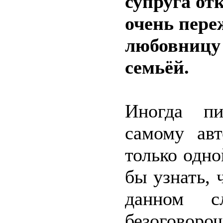
супруга отк
очень пере
любовницу 
семьёй.
Иногда п
самому ав
только одн
бы узнать, 
данном с
безогово