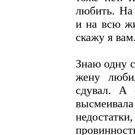
любить. На
и на всю жи
скажу я вам
Знаю одну 
жену люби
сдувал. А 
высмеивала
недостатк
провинность