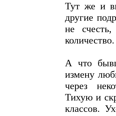
Тут же и в
другие под
не счесть
количество.
А что быв
измену люб
через нек
Тихую и ск
классов. У