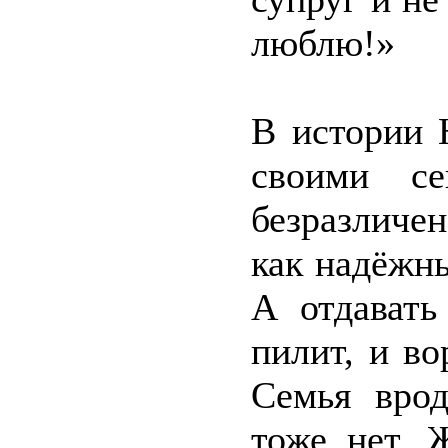
люблю!»
В истории 
своими се
безразличе
как надёжн
А отдавать
пилит, и во
Семья врод
тоже нет. 