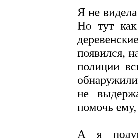
Я не видела
Но тут как
деревенски
появился, н
полиции вс
обнаружили
не выдержа
помочь ему,
А я подум