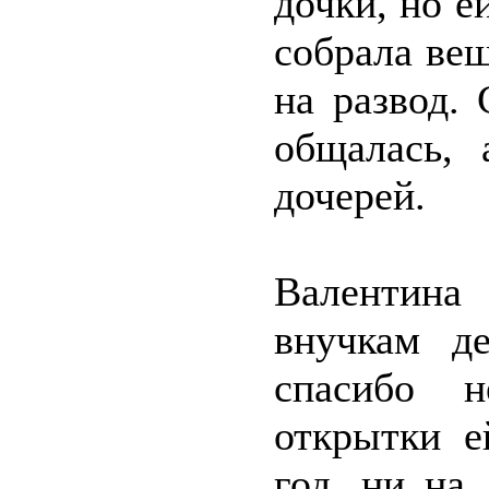
дочки, но е
собрала вещ
на развод.
общалась, 
дочерей.
Валентина
внучкам д
спасибо 
открытки 
год, ни на