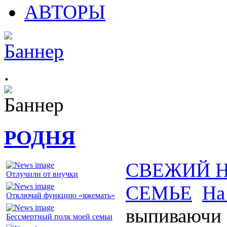
АВТОРЫ
.
РОДНЯ
СВЕЖИЙ 
Отлучили от внучки
СЕМЬЕ
На
Отключай функцию «яжемать»
выпиваючи
Бессмертный полк моей семьи