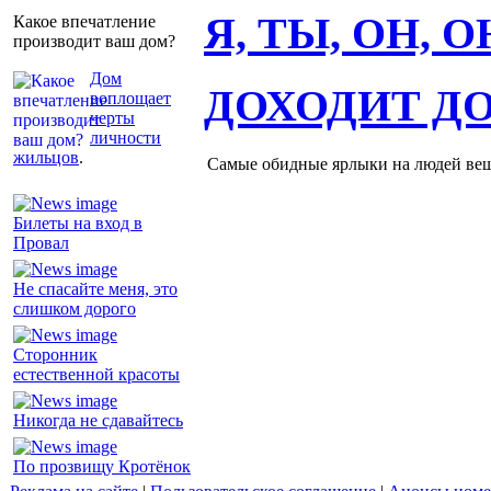
Я, ТЫ, ОН, 
Какое впечатление
производит ваш дом?
Дом
ДОХОДИТ Д
воплощает
черты
личности
жильцов
.
Самые обидные ярлыки на людей ве
Билеты на вход в
Провал
Не спасайте меня, это
слишком дорого
Сторонник
естественной красоты
Никогда не сдавайтесь
По прозвищу Кротёнок