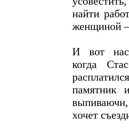
усовестить
найти рабо
женщиной – 
И вот нас
когда Ста
расплатилс
памятник 
выпиваючи,
хочет съезд