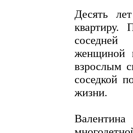
Десять ле
квартиру. 
соседней
женщиной 
взрослым с
соседкой п
жизни.
Валентин
многодетно