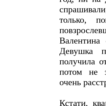
спрашивали
только, п
повзросле
Валентина 
Девушка п
получила о
потом не з
очень расст
Кстати, кв