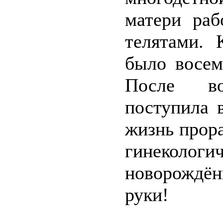
матери раб
телятами. 
было восем
После во
поступила 
жизнь прор
гинеколог
новорождён
руки!