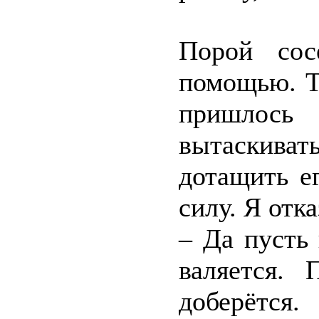
Порой сос
помощью. Т
пришлось
вытаскива
дотащить е
силу. Я отк
– Да пусть 
валяется.
доберётся.