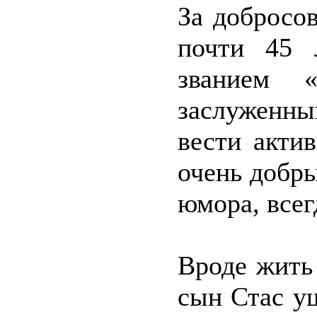
За добросо
почти 45 
званием 
заслуженны
вести акти
очень добр
юмора, всег
Вроде жить 
сын Стас у