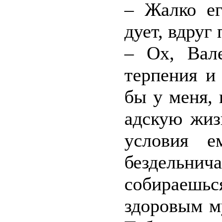
– Жалко ег
дует, вдруг 
– Ох, Вале
терпения и
бы у меня, 
адскую жиз
условия е
бездельнича
собираешь
здоровым м