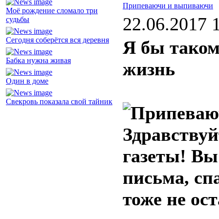
Припеваючи и выпиваючи
Моё рождение сломало три
22.06.2017 
судьбы
Сегодня соберётся вся деревня
Я бы таком
Бабка нужна живая
жизнь
Один в доме
Свекровь показала свой тайник
Здравствуй
газеты! Вы
письма, сп
тоже не ос