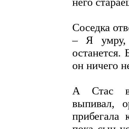
него старае
Соседка отв
– Я умру,
останется. 
он ничего н
А Стас вс
выпивал, о
прибегала 
пока сын у