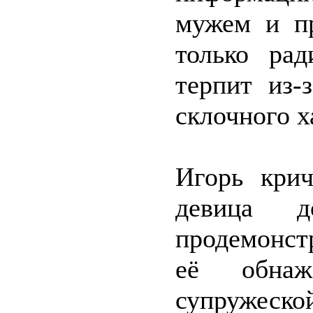
мужем и пр
только ра
терпит из-
склочного х
Игорь крич
девица 
продемонст
её обна
супружеско