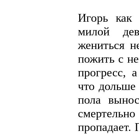
Игорь как 
милой де
жениться н
пожить с не
прогресс, 
что дольше
пола выно
смертель
пропадает.