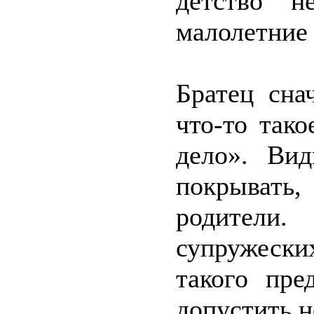
детство н
малолетние 
Братец сна
что-то так
дело». Вид
покрывать
родител
супружеск
такого пре
допустить н