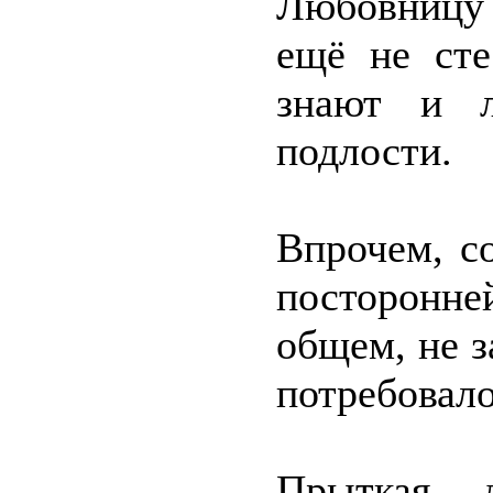
Любовницу 
ещё не сте
знают и л
подлости.
Впрочем, с
посторонне
общем, не з
потребовало
Прыткая д