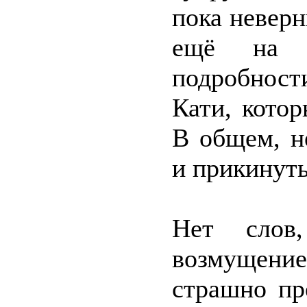
пока невер
ещё на з
подробнос
Кати, кото
В общем, н
и прикинут
Нет слов
возмущени
страшно пр