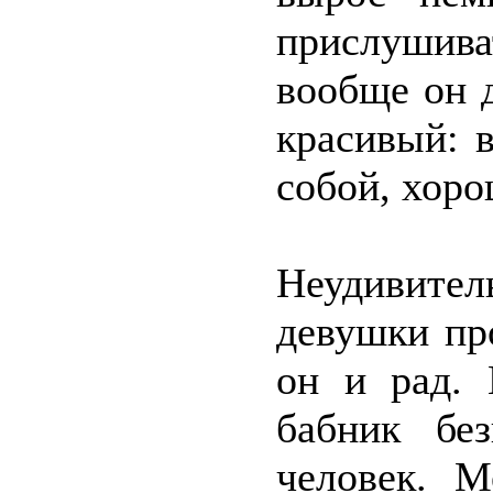
прислушив
вообще он 
красивый: 
собой, хоро
Неудивите
девушки пр
он и рад. 
бабник бе
человек. М