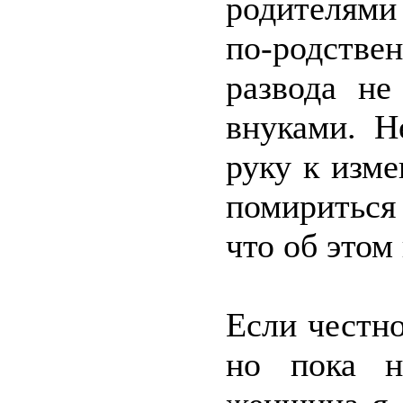
родителями
по-родств
развода н
внуками. Н
руку к изм
помириться
что об этом
Если честно
но пока н