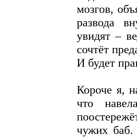
мозгов, объ
развода в
увидят – в
сочтёт пре
И будет пра
Короче я, н
что навел
поостереж
чужих баб.