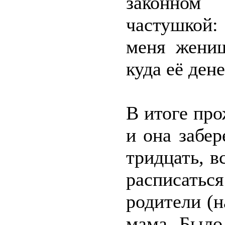
законном
частушкой:
меня жениш
куда её ден
В итоге про
и она забе
тридцать, в
расписать
родители (
мама. Было 