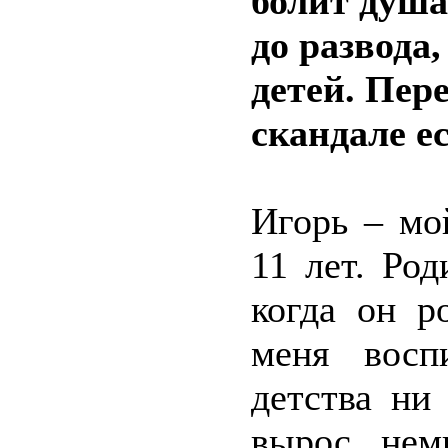
болит душа
до развода,
детей. Пер
скандале е
Игорь – мо
11 лет. Ро
когда он р
меня восп
детства ни
вырос нем