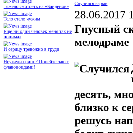
Случился взрыв
Тяжело смотреть на «Байденов»
28.06.2017 
Тело стало чужим
Гнусный ск
Ещё ни один человек меня так не
понимал
мелодраме
И сердцу тревожно в груди
Неужели грипп? Попейте чаю с
флавоноидами!
десять, мн
близко к се
решусь нап