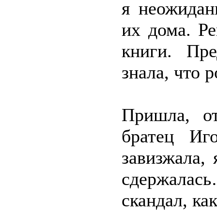
я неожидан
их дома. Ре
книги. Пре
знала, что 
Пришла, о
братец Иг
завизжала, 
сдержалас
скандал, ка