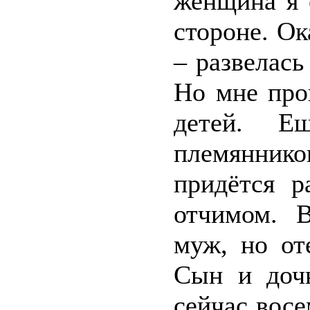
женщина я 
стороне. Ок
– развелась
Но мне про
детей. 
племянник
придётся р
отчимом. 
муж, но от
Сын и доч
сейчас восе