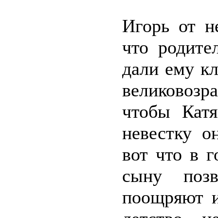
Игорь от н
что родите
дали ему к
великовозр
чтобы Катя
невестку о
вот что в 
сыну позв
поощряют и