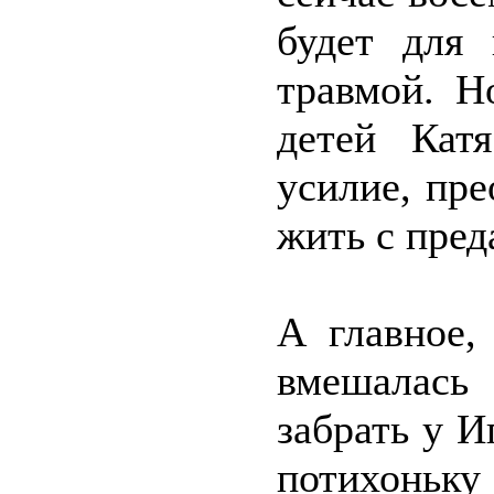
будет для 
травмой. Н
детей Кат
усилие, пре
жить с пред
А главное,
вмешалась
забрать у 
потихоньк