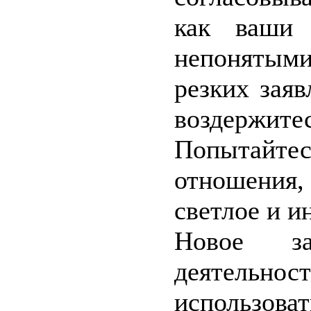
как ваши 
непонятым
резких заяв
воздержите
Попытай
отношения
светлое и и
Новое за
деятельно
использоват