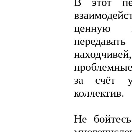
В этот пе
взаимодей
ценную 
передават
находчив
проблемные
за счёт у
коллектив.
Не бойтес
многочисле