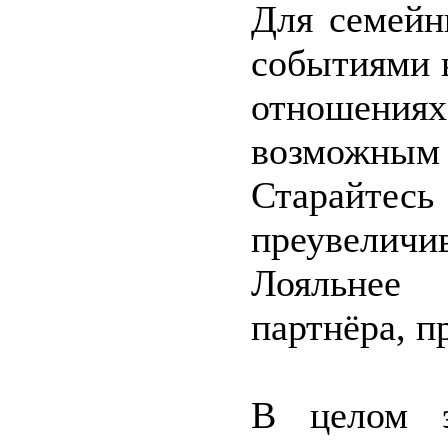
Для семейн
событиями в
отношения
возможн
Старайте
преувеличи
Лояльнее
партнёра, п
В целом э