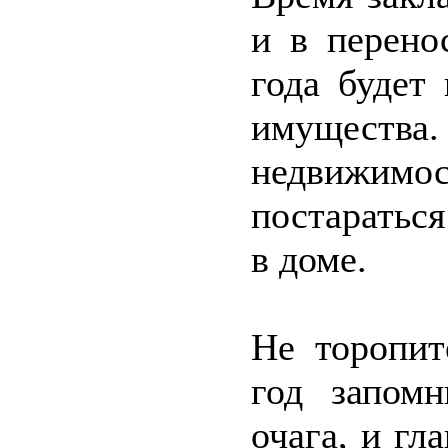
и в перено
года будет
имуществ
недвижимо
постаратьс
в доме.
Не торопит
год запом
очага, и гл