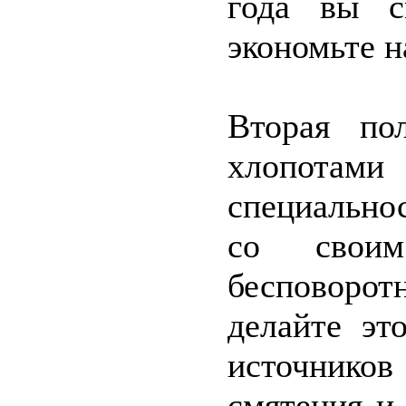
года вы с
экономьте н
Вторая по
хлопота
специально
со своим
бесповоротн
делайте эт
источник
смятения и