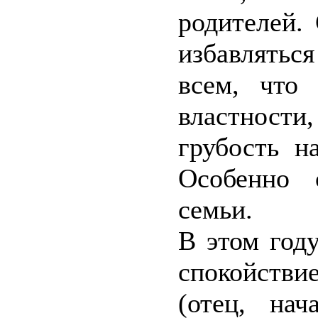
родителей.
избавлятьс
всем, что 
властност
грубость н
Особенно 
семьи.
В этом год
спокойстви
(отец, нач