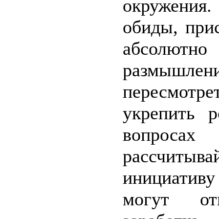
окружения
обиды, при
абсолют
размышл
пересмотре
укрепить р
вопроса
рассчиты
инициативу 
могут от