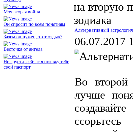
на вторую п
Моя вторая война
зодиака
Он спросит по всем понятиям
Альтернативный астрологиче
Зачем он нужен, этот отдых?
06.07.2017 
Весточка от ангела
Не грусти, сейчас я покажу тебе
свой паспорт
Во второй 
лучше поня
создавайт
ссорьтес