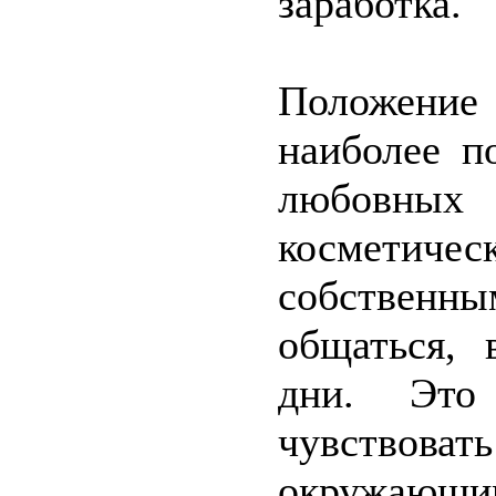
заработка.
Положение
наиболее п
любовных
косметиче
собственн
общаться, 
дни. Это
чувство
окружающи