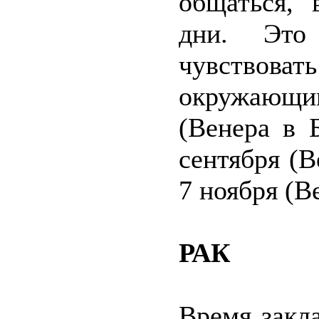
общаться, 
дни. Это
чувство
окружающ
(Венера в 
сентября (В
7 ноября (В
РАК
Время закл