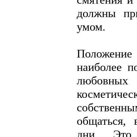
должны пр
умом.
Положение
наиболее п
любовных
косметиче
собственн
общаться, 
дни. Это