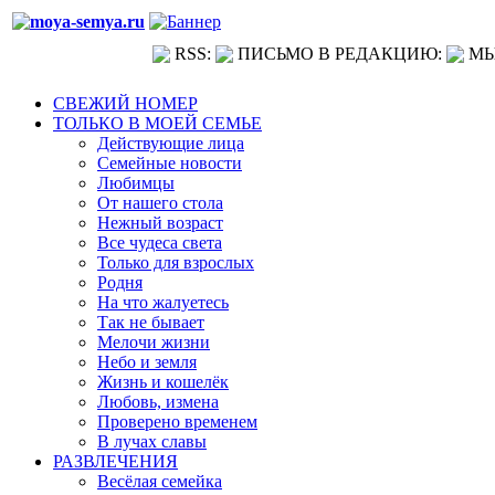
RSS:
ПИСЬМО В РЕДАКЦИЮ:
МЫ
СВЕЖИЙ НОМЕР
ТОЛЬКО В МОЕЙ СЕМЬЕ
Действующие лица
Семейные новости
Любимцы
От нашего стола
Нежный возраст
Все чудеса света
Только для взрослых
Родня
На что жалуетесь
Так не бывает
Мелочи жизни
Небо и земля
Жизнь и кошелёк
Любовь, измена
Проверено временем
В лучах славы
РАЗВЛЕЧЕНИЯ
Весёлая семейка