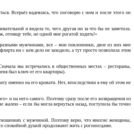
ься. Всерьёз надеялась, что поговорю с ним и после этого он
мательной и видела то, чего другая ни за что бы не заметила.
 ж, отомщу тебе, не одной мне рогатой ходить!»
я разными мужчинами, все – мои поклонники, двое из них мне
ирта ни с кем дело не заходило, а тут просто позволила этим
Сначала мы встречались в общественных местах – рестораны,
меня был ключ от его квартиры).
ату именно на его кровати. Нет, впоследствии я ему об этом не
го» и на него самого. Поэтому сразу после его возвращения из
 не жалею – если бы могла вернуться назад, поступила бы точно
 отношениях с мужчиной. Поэтому верю, что многие женщины,
со спокойной душой продолжают жить с рогоносцами.