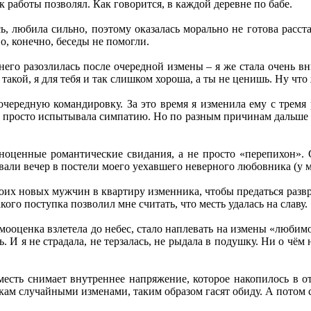
к работы позволял. Как говорится, в каждой деревне по бабе.
, любила сильно, поэтому оказалась морально не готова расстат
о, конечно, беседы не помогли.
его разозлилась после очередной измены – я же стала очень вни
 такой, я для тебя и так слишком хороша, а ты не ценишь. Ну что
 очередную командировку. За это время я изменила ему с трем
у просто испытывала симпатию. Но по разным причинам дальше фл
лноценные романтические свидания, а не просто «перепихон». 
ивали вечер в постели моего уехавшего неверного любовника (у 
своих новых мужчин в квартиру изменника, чтобы предаться развр
кого поступка позволил мне считать, что месть удалась на славу.
мооценка взлетела до небес, стало наплевать на измены «любимо
 И я не страдала, не терзалась, не рыдала в подушку. Ни о чём
 месть снимает внутреннее напряжение, которое накопилось в
ам случайными изменами, таким образом гасят обиду. А потом 