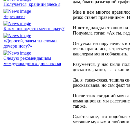
дам, благо разъездной графи
Получается, крайний здесь я
Мне в нём многое нравилось
Через шею
резко станет праведником. Н
И вот однажды страшно на н
Как я покажу это место врачу?
Подумала тогда: «Ах ты, гад
«Дорогой, зачем ты сломал
Он уехал на пару недель в
дочери ногу?»
очень нравились, к третьем
кавалерам меня соблазнить.
Следую рекомендациям
международного дня счастья
Разумеется, у нас были по
дискотека, кино, – а заканч
Да, я, такая-сякая, тащила 
рассказывала, но сам факт та
После этих свиданий моя са
командировки мы расстались.
так же.
Сдаётся мне, что подобная
мстящие мужьям и любовник