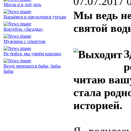
07.07.2017 
Могла и в лоб дать
Мы ведь не
Напьёмся и предадимся утехам
святой вод
Коктейль «Загадка»
Мужчина с секретом
З
Не бойся, мы умрём красиво
р
Везде мерещатся бабы, бабы,
бабы
читаю вашу
стала родн
историей.