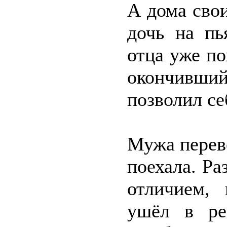
А дома сво
дочь на пь
отца уже п
окончивши
позволил се
Мужа переве
поехала. Ра
отличием, 
ушёл в ре