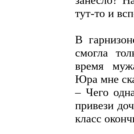
занесло? Н
тут-то и вс
В гарнизон
смогла тол
время муж
Юра мне ск
– Чего одн
привези доч
класс оконч