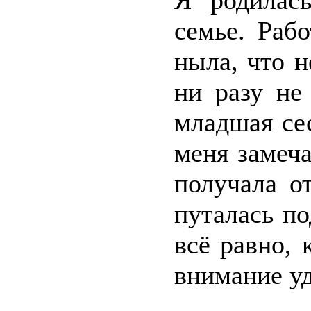
Я родилас
семье. Раб
ныла, что 
ни разу не
младшая се
меня замеча
получала о
путалась п
всё равно, 
внимание у