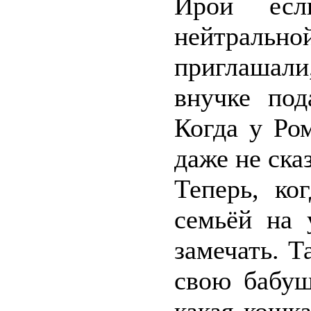
Ирой есл
нейтрально
приглашали
внучке под
Когда у Ро
даже не ска
Теперь, ко
семьёй на 
замечать. Т
свою бабуш