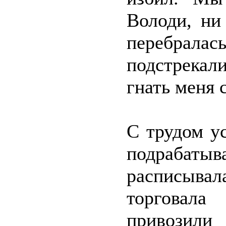
Володи, ни
перебрала
подстрекал
гнать меня 
С трудом ус
подрабаты
расписывал
торговала
привозил