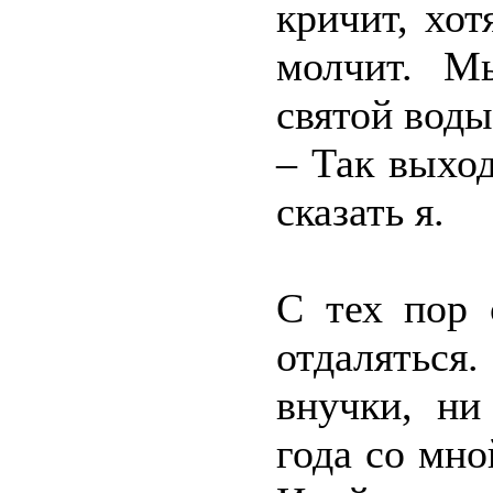
кричит, хо
молчит. М
святой воды
– Так выход
сказать я.
С тех пор 
отдаляться
внучки, ни
года со мн