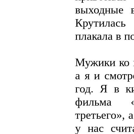
выходные в
Крутилась
плакала в п
Мужики ко 
а я и смот
год. Я в к
фильма «
третьего», 
у нас счит