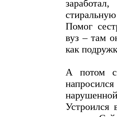
заработа
стиральну
Помог сест
вуз – там о
как подружк
А потом с
напросил
нарушенной
Устроился 