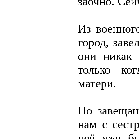
заочно. Сей
Из военног
город, заве
они никак 
только ко
матери.
По завещан
нам с сестр
неё уже бы