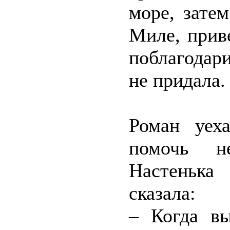
море, зате
Миле, прив
поблагодар
не придала
Роман уех
помочь н
Настенька
сказала:
– Когда вы