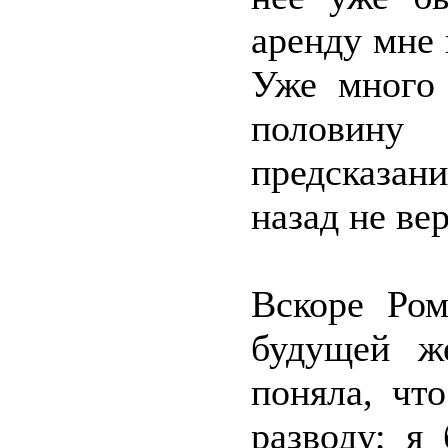
аренду мне 
Уже много
половин
предсказа
назад не ве
Вскоре Ром
будущей ж
поняла, чт
разводу; я