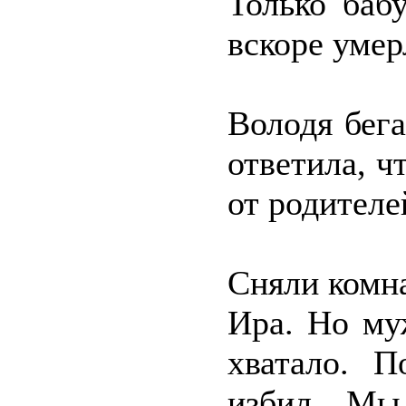
Только баб
вскоре умер
Володя бега
ответила, ч
от родителе
Сняли комна
Ира. Но му
хватало. 
избил. Мы