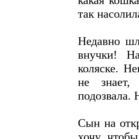
какая кошк
так насолил
Недавно шл
внучки! На
коляске. Не
не знает,
подозвала. 
Сын на отк
хочу, чтоб