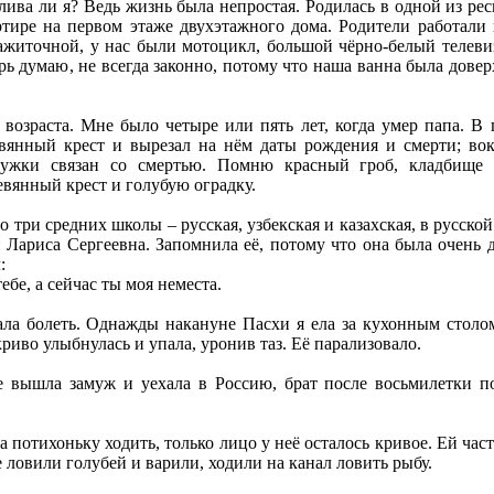
тлива ли я? Ведь жизнь была непростая. Родилась в одной из ре
тире на первом этаже двухэтажного дома. Родители работали н
зажиточной, у нас были мотоцикл, большой чёрно-белый телеви
ерь думаю, не всегда законно, потому что наша ванна была дове
возраста. Мне было четыре или пять лет, когда умер папа. В 
евянный крест и вырезал на нём даты рождения и смерти; вок
ружки связан со смертью. Помню красный гроб, кладбище д
евянный крест и голубую оградку.
о три средних школы – русская, узбекская и казахская, в русской
Лариса Сергеевна. Запомнила её, потому что она была очень д
:
ебе, а сейчас ты моя неместа.
ала болеть. Однажды накануне Пасхи я ела за кухонным стол
криво улыбнулась и упала, уронив таз. Её парализовало.
 вышла замуж и уехала в Россию, брат после восьмилетки по
 потихоньку ходить, только лицо у неё осталось кривое. Ей час
 ловили голубей и варили, ходили на канал ловить рыбу.