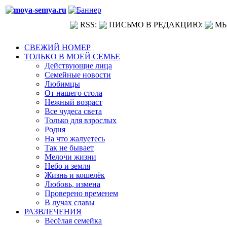
RSS:
ПИСЬМО В РЕДАКЦИЮ:
МЫ
СВЕЖИЙ НОМЕР
ТОЛЬКО В МОЕЙ СЕМЬЕ
Действующие лица
Семейные новости
Любимцы
От нашего стола
Нежный возраст
Все чудеса света
Только для взрослых
Родня
На что жалуетесь
Так не бывает
Мелочи жизни
Небо и земля
Жизнь и кошелёк
Любовь, измена
Проверено временем
В лучах славы
РАЗВЛЕЧЕНИЯ
Весёлая семейка