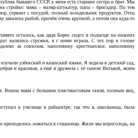
спублик бывшего СССР, у меня есть старшие сестра и брат. Мы
а стройке: мама – маляр-штукатур, папа – бригадир. По тем
зор, сервант с посудой, полный холодильник продуктов. Отец
рху завалена рыбой, причём очень крупной, а потом она куда-то
памяти осталось, как дядя Борис сидел в подъезде на нижних
руг валялись стружки, я с ними играла. С тех пор в голове
алеко за совхозом, наполовину христианское, наполовину
 изучали узбекский и казахский языки. Я ходила в детский сад,
обрая и красивая, а ещё я дружила с её сыном Витькой, моим
ом. Вошла мама с большим пластмассовым тазом, полным яиц,
ступил в училище в райцентре, так что я, школьница, была
то приходилось ложиться в стационар. Жили мы впроголодь, на