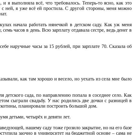
, и я выполняла всё, что требовалось. Теперь-то ясно, как это
ог с ней, я уже всё ей простила. С другой стороны, меня можно
нат.
кулах начала работать нянечкой в детском саду. Как уж меня
семь часов в день. Всю зарплату отдавала сестре, ведь денег в
ебе наручные часы за 15 рублей, при зарплате 70. Сказала об
азывали, как там хорошо и весело, но уехать из села мне было
я детского сада, по направлению попала в соседнее село. Как
том сыграли свадьбу. У нас родились две дочки с разницей в
скотины, планировали построить большой дом.
умя детьми, четырёх и девяти лет.
заведующей, нашему саду тоже грозило закрытие, но на его базе
ступила заочно в университет на бюджетной основе – сама не