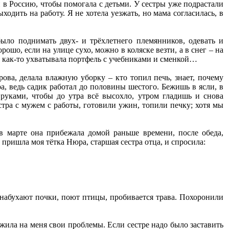
й в Россию, чтобы помогала с детьми. У сестры уже подрастали
ходить на работу. Я не хотела уезжать, но мама согласилась, в
ыло поднимать двух- и трёхлетнего племянников, одевать и
рошо, если на улице сухо, можно в коляске везти, а в снег – на
ещё как-то ухватывала портфель с учебниками и сменкой…
рова, делала влажную уборку – кто топил печь, знает, почему
а, ведь садик работал до половины шестого. Бежишь в ясли, в
руками, чтобы до утра всё высохло, утром гладишь и снова
стра с мужем с работы, готовили ужин, топили печку; хотя мы
в марте она прибежала домой раньше времени, после обеда,
о пришла моя тётка Нюра, старшая сестра отца, и спросила:
х набухают почки, поют птицы, пробивается трава. Похоронили
ложила на меня свои проблемы. Если сестре надо было заставить