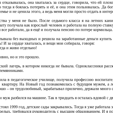
я отказывалась, она хваталась за сердце, говорила, что ей плохо
 тогда я боялась потерять и её, и она этим пользовалась. Да б
семье и не ценила этого, а ведь меня могли просто отдать в интер
ства у меня не было. После седьмого класса я на летних кани
ату получала как взрослый человек и работала на полную ставку, 
тя все работали, да я ещё и получала пенсию по потере кормильца.
лывала без выходных и решила на заработанные деньги купить с
ь! И за сердце хваталась, и вещи мои собирала, говоря:
огда и живи отдельно!
вно, но и это прошло.
ский лагерь, в котором никогда не бывала. Одноклассники расск
племянниками.
ила в педагогическое училище, получила профессию воспитател
 квартиру. На Новый год познакомилась с будущим мужем, а ле
ошо – он трудолюбивый, зарабатывал прилично, держали много 
и муж разбился на машине. Так в тридцать я осталась вдовой с дв
тоял 1999 год, детские сады закрывались. Тогда я уже работала 
елых, требовался руководитель с высшим образованием. И я по