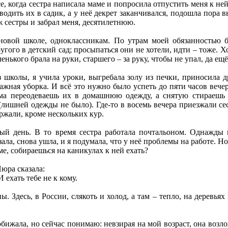
се, когда сестра написала маме и попросила отпустить меня к не
одить их в садик, а у неё декрет заканчивался, подошла пора вы
ж сестры и забрал меня, десятилетнюю.
новой школе, одноклассникам. По утрам моей обязанностью б
ругого в детский сад; просыпаться они не хотели, идти – тоже. Хо
аленького брала на руки, старшего – за руку, чтобы не упал, да 
 школы, я учила уроки, выгребала золу из печки, приносила д
жная уборка. И всё это нужно было успеть до пяти часов вечер
ома переодеваешь их в домашнюю одежду, а снятую стираешь 
лишней одежды не было). Где-то в восемь вечера приезжали се
ержали, кроме нескольких кур.
ый день. В то время сестра работала почтальоном. Однажды 
зала, снова ушла, и я подумала, что у неё проблемы на работе. Н
ме, собираешься на каникулах к ней ехать?
Нюра сказала:
 ехать тебе не к кому.
. Здесь, в России, слякоть и холод, а там – тепло, на деревья
 обижала, но сейчас понимаю: невзирая на мой возраст, она воз