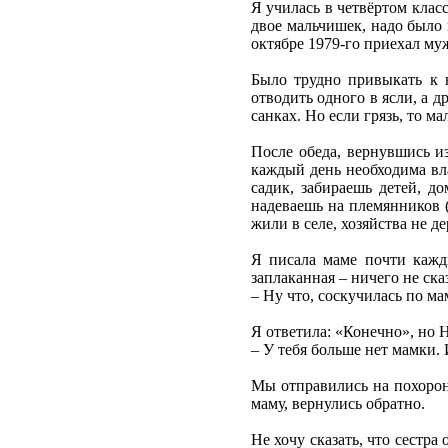
Я училась в четвёртом клас
двое мальчишек, надо было в
октябре 1979-го приехал му
Было трудно привыкать к 
отводить одного в ясли, а д
санках. Но если грязь, то м
После обеда, вернувшись из
каждый день необходима вла
садик, забираешь детей, д
надеваешь на племянников (
жили в селе, хозяйства не д
Я писала маме почти кажд
заплаканная – ничего не ска
– Ну что, соскучилась по ма
Я ответила: «Конечно», но 
– У тебя больше нет мамки. И
Мы отправились на похороны
маму, вернулись обратно.
Не хочу сказать, что сестра