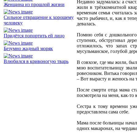
Недавно задумалась: а счас
Женщина из прошлой жизни
жили в трёхкомнатной квар
временам семья считалась 
Сильное отвращение к хорошему
часто рыбачил, и, как я теп
человеку
девалась.
Помню себя с дошкольного 
Придётся попортить ей лицо
ступенях, обстругивал дер
отложилось, что запах ст
Безумно жадный моряк
мусульманское, голубой дер
Влюбился в кривоногую тварь
В совхозе, где мы жили, был
мою воспитательницу звали 
ровесником. Витька говорил
– Вот вырасту и женюсь на т
После смерти отца мама ст
посмотрела на меня, как-то 
Сестра к тому времени уже
предоставлена сама себе.
Мама после больницы начала
одних макаронах, на чердаке