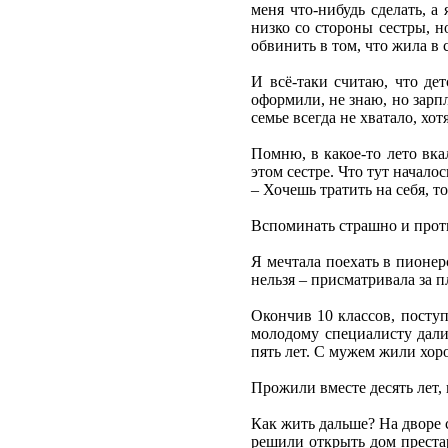
меня что-нибудь сделать, а 
низко со стороны сестры, но
обвинить в том, что жила в 
И всё-таки считаю, что дет
оформили, не знаю, но зарпл
семье всегда не хватало, хо
Помню, в какое-то лето вка
этом сестре. Что тут началос
– Хочешь тратить на себя, т
Вспоминать страшно и проти
Я мечтала поехать в пионер
нельзя – присматривала за 
Окончив 10 классов, поступ
молодому специалисту дали
пять лет. С мужем жили хор
Прожили вместе десять лет, 
Как жить дальше? На дворе с
решили открыть дом престар