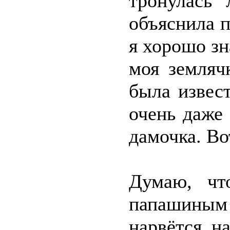
тронулась
объяснила п
я хорошо зн
моя земляч
была извес
очень даже
дамочка. Во
Думаю, чт
папашиным
нарвётся н