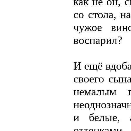
как не он, 
со стола, н
чужое вин
воспарил?
И ещё вдоб
своего сын
немалым 
неоднозначн
и белые, 
оттенками.