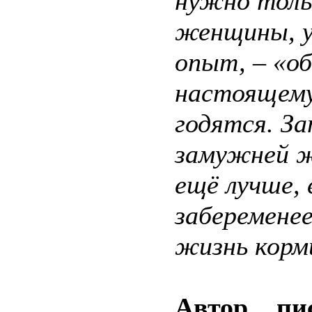
нужно тольк
женщины, у
опыт, – «об
настоящему
годятся. За
замужней ж
ещё лучше, 
заберемене
жизнь корм
Автор п