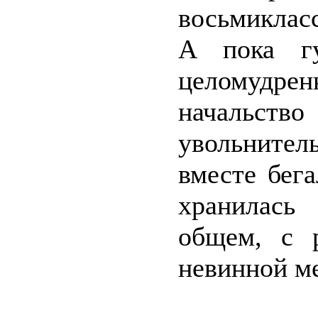
восьмиклас
А пока г
целомудр
начальст
увольните
вместе бег
хранилась
общем, с 
невинной ме