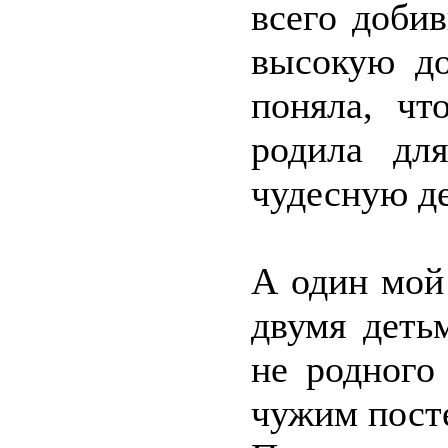
всего доби
высокую до
поняла, чт
родила дл
чудесную д
А один мой
двумя деть
не родного
чужим посте