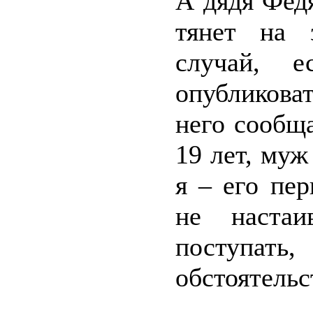
А дядя Фед
тянет на 
случай, е
опубликова
него сообщ
19 лет, му
я – его пе
не наста
поступать
обстоятельс