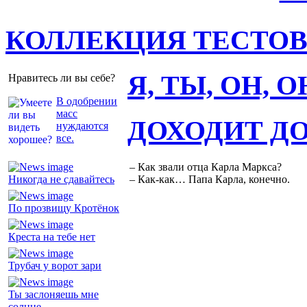
КОЛЛЕКЦИЯ ТЕСТО
Я, ТЫ, ОН, 
Нравитесь ли вы себе?
В одобрении
масс
ДОХОДИТ Д
нуждаются
все.
– Как звали отца Карла Маркса?
Никогда не сдавайтесь
– Как-как… Папа Карла, конечно.
По прозвищу Кротёнок
Креста на тебе нет
Трубач у ворот зари
Ты заслоняешь мне
солнце