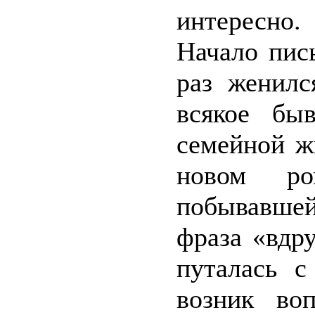
интересно.
Начало пис
раз женилс
всякое бы
семейной ж
новом р
побывавше
фраза «вдру
путалась 
возник во