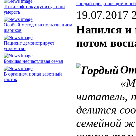
Гордый орёл, парящий в неб
То ли кофточку купить, то ли
19.07.2017 
умереть
Особый метод с использованием
Напился и 
шариков
потом восп
Пациент демонстрирует
упрямство
Большая несчастливая семья
От
В организм попал заветный
«М
глоток
читатель, 
делится со
семейной ж