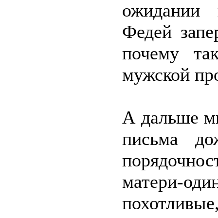
ожидании 
Федей запе
почему та
мужской пр
А дальше мн
письма д
порядочнос
матери-од
похотлив