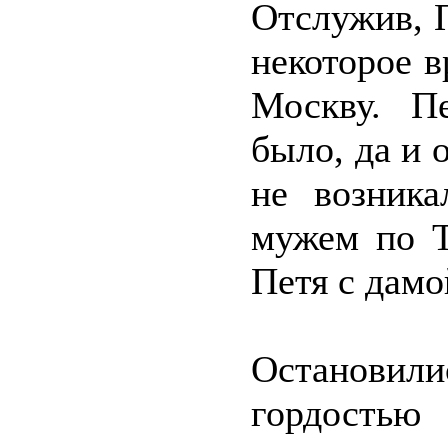
Отслужив, П
некоторое 
Москву. П
было, да и 
не возник
мужем по Т
Петя с дамо
Остановили
гордостью