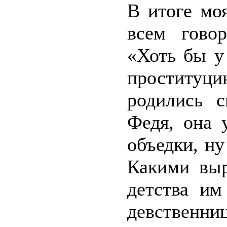
В итоге мо
всем гово
«Хоть бы у
проституц
родились с
Федя, она 
объедки, ну
Какими выр
детства им
девственни