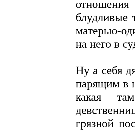
отношения
блудливые т
матерью-од
на него в су
Ну а себя д
парящим в н
какая та
девственни
грязной по