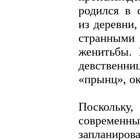
родился в 
из деревни
странным
женитьбы.
девственниц
«прынц», о
Поскольк
современн
заплан