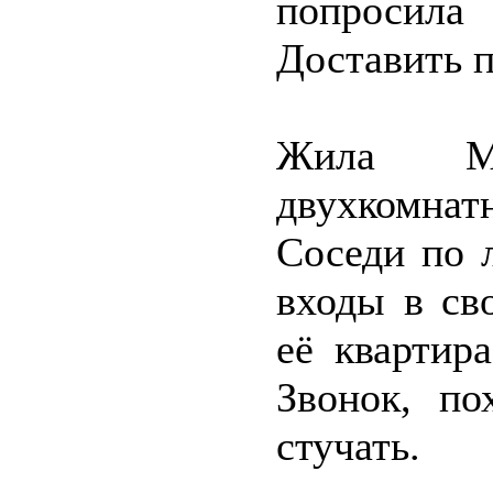
попросила
Доставить п
Жила Ма
двухкомнат
Соседи по 
входы в св
её квартир
Звонок, по
стучать.