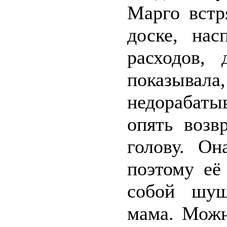
Марго встр
доске, нас
расходов,
показывал
недорабатыв
опять возв
голову. Он
поэтому её
собой шуш
мама. Можн