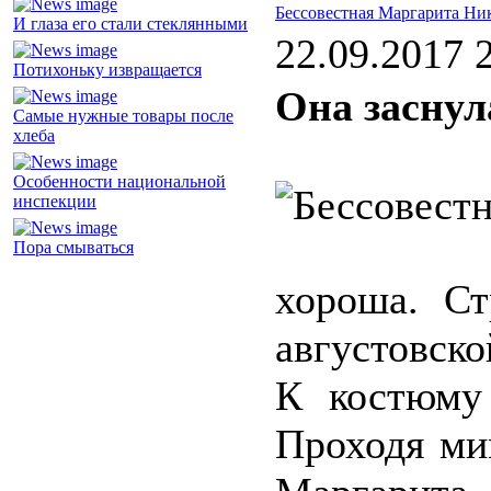
Бессовестная Маргарита Ни
И глаза его стали стеклянными
22.09.2017 
Потихоньку извращается
Она заснула
Самые нужные товары после
хлеба
Особенности национальной
инспекции
Пора смываться
хороша. Ст
августовско
К костюму 
Проходя ми