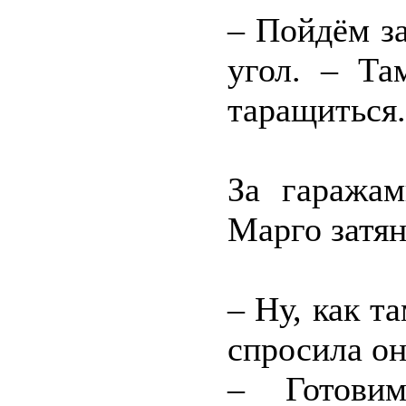
– Пойдём за
угол. – Та
таращиться.
За гаражам
Марго затян
– Ну, как т
спросила он
– Готови