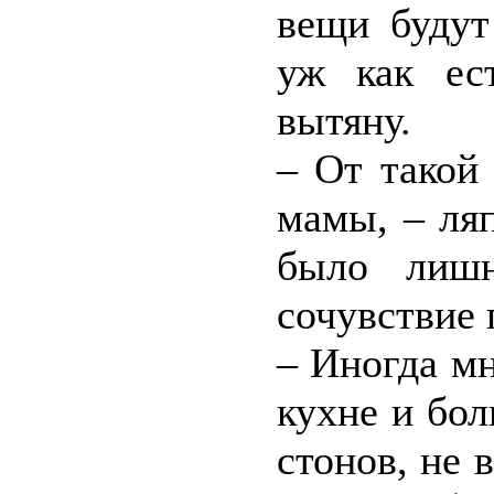
вещи будут
уж как ест
вытяну.
– От такой
мамы, – ляп
было лишн
сочувствие 
– Иногда мн
кухне и бо
стонов, не 