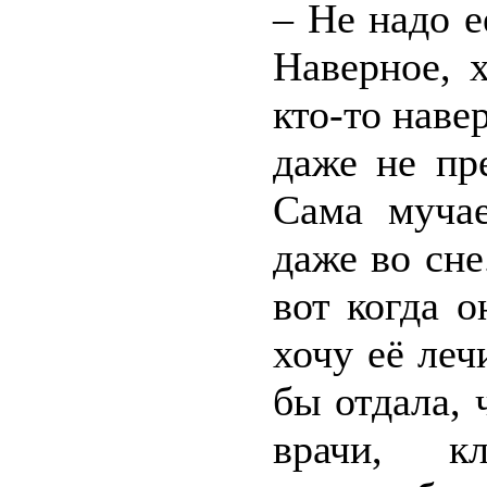
– Не надо е
Наверное, 
кто-то наве
даже не пр
Сама муча
даже во сне
вот когда о
хочу её леч
бы отдала,
врачи, к