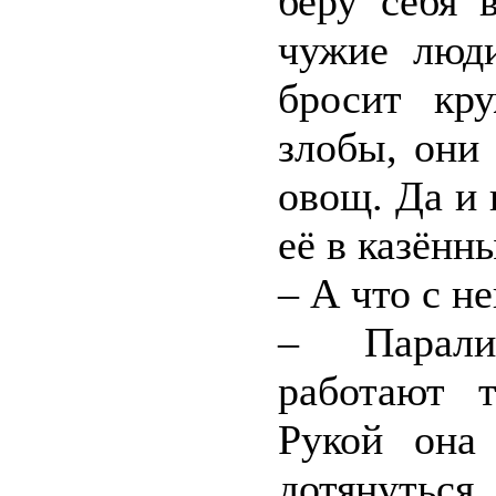
беру себя 
чужие люд
бросит кр
злобы, они 
овощ. Да и 
её в казённ
– А что с не
– Парали
работают т
Рукой она
дотянуться. 