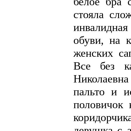
белое бра 
стояла сло
инвалидная
обуви, на 
женских са
Все без к
Николаевна
пальто и и
половичок 
коридорчи
девушка с 