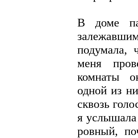
В доме па
залежавш
подумала, 
меня пров
комнаты о
одной из ни
сквозь голо
я услышала
ровный, по