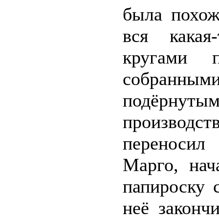
была похож
вся какая
кругами 
собранн
подёрнутым
производ
переносил 
Марго, нач
папироску 
неё законч