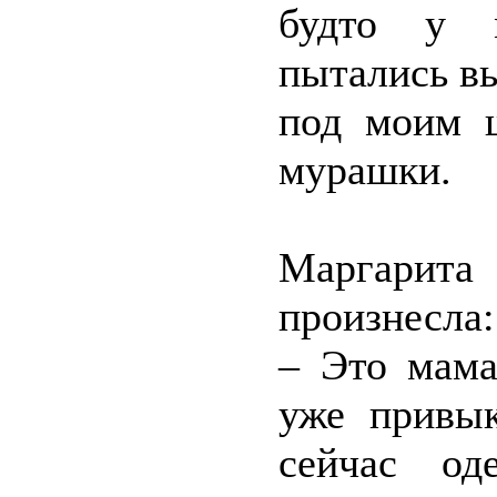
будто у м
пытались вы
под моим 
мурашки.
Маргари
произнесла:
– Это мама
уже привык
сейчас од