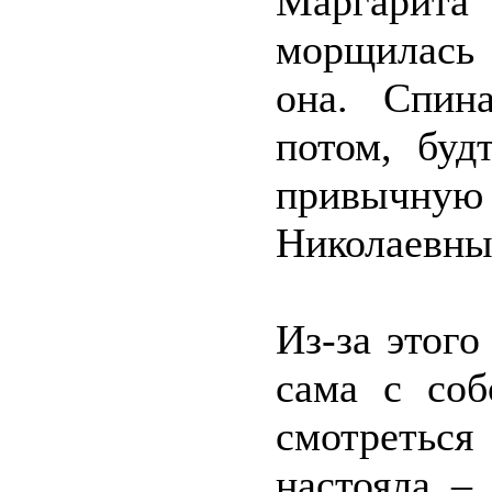
Маргари
морщилась 
она. Спин
потом, буд
привычную
Николаевны 
Из-за этого
сама с соб
смотреть
настояла –