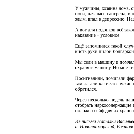
У мужчины, хозяина дома, о
ноги, началась гангрена, в
злым, впал в депрессию. Наш
А вот для подонков всё зако
наказание – условное.
Ещё запомнился такой случ
кисть руки пилой-болгаркой
Мы сели в машину и помчалис
охранять машину. Но мне ти
Посигналили, помигали фара
там лазали какие-то чужие 
обратился.
Через несколько недель на
отобрать наркосодержащие п
положен сейф для их хранен
Из письма Натальи Василье
п. Новоприморский, Ростовс