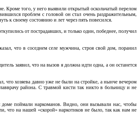
оме. Кроме того, у него выявили открытый оскольчатый перелом
звившихся проблем с головой он стал очень раздражительным,
уть к своему состоянию и лет через пять повесился.
 откупились от пострадавших, и только один, победнее, получил
азал, что в соседнем селе мужчина, строя свой дом, поранил
итель заявил, что на вызов я должна идти одна, а он останется
, что хозяева давно уже не были на стройке, а нынче вечером
лавврачу района. С травмой кисти так никто в больницу и не
я доме поймали наркоманов. Видно, они вызывали нас, чтобы
и, что на нашей «скорой» наркотиков не было, так как нам не