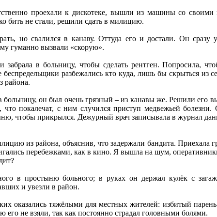
тственно проехали к дискотеке, вышли из машины со своими 
о бить не стали, решили сдать в милицию.
рать, но свалился в канаву. Оттуда его и достали. Он сразу 
 Ему гуманно вызвали «скорую».
 и забрала в больницу, чтобы сделать рентген. Попросила, чт
 беспредельщики разбежались кто куда, лишь бы скрыться из се
з района.
 больницу, он был очень грязный – из канавы же. Решили его вым
а, что покалечат, с ним случился приступ медвежьей болезн
ыню, чтобы прикрылся. Дежурный врач записывала в журнал данны
илицию из района, объяснив, что задержали бандита. Приехала гр
гались перебежками, как в кино. Я вышла на шум, оперативник
дит?
ного в простыню больного; в руках он держал кулёк с зага
вших и увезли в район.
ских оказались тяжёлыми для местных жителей: избитый парень
ю его не взяли, так как постоянно страдал головными болями.