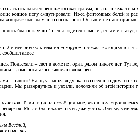
казалась открытая черепно-мозговая травма, он долго лежал в к
 конце концов ногу ампутировали. Из-за фантомных болей и ра
а «скорая» бывала у него очень часто. Он так и не смог привыкн
нчилось благополучно. Те, чьи родители имели деньги и статус,
ай. Летней ночью к нам на «скорую» приехал мотоциклист и ск
, сообщил адрес.
ь. Подъехали – свет в доме не горит, рядом никого нет. Тут вод
шина в доме показалась какой-то зловещей.
ми – никого! На шум вышел дедушка из соседнего дома и сказал
парни. Мы развернулись и уехали, доложили об этой истории г
ш участковый милиционер сообщил мне, что в том строившемс
репараты. Могли бы покалечить и даже убить. Они ведь не знал
ия.
вны Весёлой,
кая область