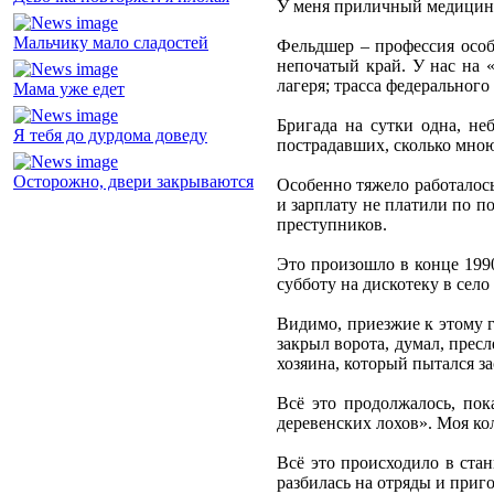
У меня приличный медицинск
Мальчику мало сладостей
Фельдшер – профессия особа
непочатый край. У нас на «
лагеря; трасса федерального
Мама уже едет
Бригада на сутки одна, не
Я тебя до дурдома доведу
пострадавших, сколько мною
Осторожно, двери закрываются
Особенно тяжело работалось 
и зарплату не платили по п
преступников.
Это произошло в конце 1990
субботу на дискотеку в село
Видимо, приезжие к этому г
закрыл ворота, думал, пресл
хозяина, который пытался за
Всё это продолжалось, по
деревенских лохов». Моя ко
Всё это происходило в стан
разбилась на отряды и приг