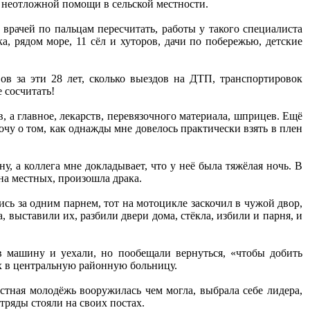
 неотложной помощи в сельской местности.
 врачей по пальцам пересчитать, работы у такого специалиста
, рядом море, 11 сёл и хуторов, дачи по побережью, детские
ов за эти 28 лет, сколько выездов на ДТП, транспортировок
 сосчитать!
в, а главное, лекарств, перевязочного материала, шприцев. Ещё
очу о том, как однажды мне довелось практически взять в плен
, а коллега мне докладывает, что у неё была тяжёлая ночь. В
 на местных, произошла драка.
сь за одним парнем, тот на мотоцикле заскочил в чужой двор,
, выставили их, разбили двери дома, стёкла, избили и парня, и
в машину и уехали, но пообещали вернуться, «чтобы добить
х в центральную районную больницу.
естная молодёжь вооружилась чем могла, выбрала себе лидера,
тряды стояли на своих постах.