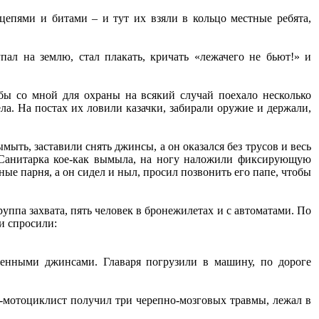
цепями и битами – и тут их взяли в кольцо местные ребята,
упал на землю, стал плакать, кричать «лежачего не бьют!» и
обы со мной для охраны на всякий случай поехало несколько
ла. На постах их ловили казачки, забирали оружие и держали,
ыть, заставили снять джинсы, а он оказался без трусов и весь
и. Санитарка кое-как вымыла, на ногу наложили фиксирующую
е парня, а он сидел и ныл, просил позвонить его папе, чтобы
уппа захвата, пять человек в бронежилетах и с автоматами. По
и спросили:
женными джинсами. Главаря погрузили в машину, по дороге
-мотоциклист получил три черепно-мозговых травмы, лежал в