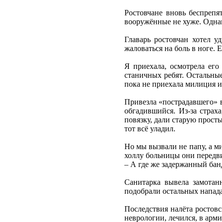
Ростовчане вновь беспрепя
вооружённые не хуже. Однак
Главарь ростовчан хотел уд
жаловаться на боль в ноге.
Я приехала, осмотрела его
станичных ребят. Остальные
пока не приехала милиция и
Привезла «пострадавшего» в
обгадившийся. Из-за страх
повязку, дали старую прост
тот всё уладил.
Но мы вызвали не папу, а м
холлу больницы они передви
– А где же задержанный бан
Санитарка вывела замотан
подобрали остальных напада
Последствия налёта ростов
неврологии, лечился, в арми