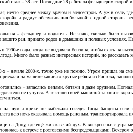
ий стаж – 38 лет. Последние 28 работала фельдшером скорой и
я, нечто среднее между врачом и медсестрой. А уж в селе, где
скорой» и радиус обслуживания большой: с одной стороны река
 значения.
большая – фельдшер и водитель. Не знаю, сколько было вызов
 зашито ран, принято родов в домашних и полевых условиях. Не
в 1990-е годы, когда не выдавали бензина, чтобы ехать на вызо
олгода. Много было разных интересных историй, но рассказать х
-х – начале 2000-х, точно уже не помню. Утром пришла на смену
 приехали на машине какие-то крутые ребята из Ростова, напали
отовились – запаслись цепями, битами и даже оружием. Погнали
едователи не сунутся. А те стали своей машиной таранить ворота
ступиться.
ка на шум и крики не выбежали соседи. Тогда бандиты сели 
ллега всю ночь оказывала помощь раненым, транспортировала и
ице на Дону, где ещё жив казачий дух. В воскресенье с утра м
отовилась к встрече с ростовскими беспредельщиками. Вечером о