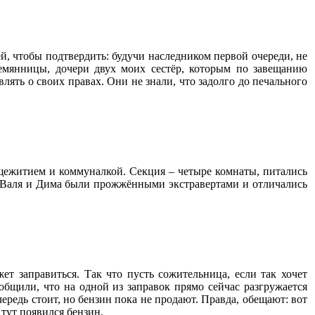
ёй, чтобы подтвердить: будучи наследником первой очереди, не
емянницы, дочери двух моих сестёр, которым по завещанию
влять о своих правах. Они не знали, что задолго до печального
бщежитием и коммуналкой. Секция – четыре комнаты, питались
ии Валя и Дима были прожжёнными экстравертами и отличались
жет заправиться. Так что пусть сожительница, если так хочет
общили, что на одной из заправок прямо сейчас разгружается
чередь стоит, но бензин пока не продают. Правда, обещают: вот
 тут появился бензин.