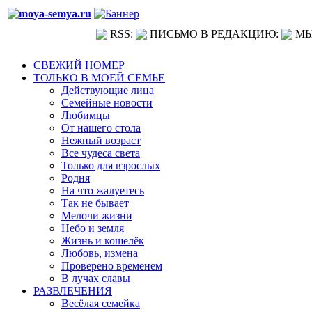
RSS:
ПИСЬМО В РЕДАКЦИЮ:
МЫ
СВЕЖИЙ НОМЕР
ТОЛЬКО В МОЕЙ СЕМЬЕ
Действующие лица
Семейные новости
Любимцы
От нашего стола
Нежный возраст
Все чудеса света
Только для взрослых
Родня
На что жалуетесь
Так не бывает
Мелочи жизни
Небо и земля
Жизнь и кошелёк
Любовь, измена
Проверено временем
В лучах славы
РАЗВЛЕЧЕНИЯ
Весёлая семейка