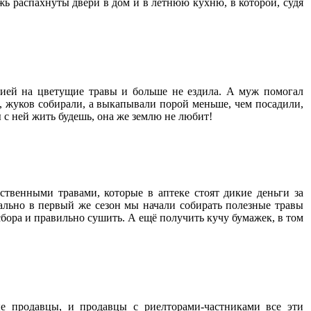
жь распахнуты двери в дом и в летнюю кухню, в которой, судя
ргией на цветущие травы и больше не ездила. А муж помогал
, жуков собирали, а выкапывали порой меньше, чем посадили,
ы с ней жить будешь, она же землю не любит!
ственными травами, которые в аптеке стоят дикие деньги за
вально в первый же сезон мы начали собирать полезные травы
сбора и правильно сушить. А ещё получить кучу бумажек, в том
ые продавцы, и продавцы с риелторами-частниками все эти