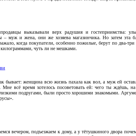
 продавцы выказывали верх радушия и гостеприимства: улы
 – муж и жена, они же хозяева магазинчика. Но затем эта бл
ражало, когда покупатели, особенно пожилые, берут по два-три
 килограммами, чуть ли не мешками.
бви
так бывает: женщина всю жизнь пахала как вол, а муж ей оставл
. Мне всё время хотелось посоветовать ей: чего ты ждёшь, на
близкими подругами, были просто хорошими знакомыми. Аргумен
трусы».
емся вечером, подъезжаем к дому, а у тётушкиного двора почем