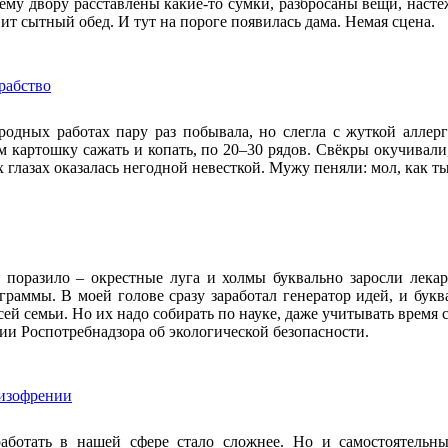
сему двору расставлены какие-то сумки, разбросаны вещи, насте
вит сытный обед. И тут на пороге появилась дама. Немая сцена.
рабство
родных работах пару раз побывала, но слегла с жуткой алле
м картошку сажать и копать, по 20–30 рядов. Свёкры окучивали
х глазах оказалась негодной невесткой. Мужу пеняли: мол, как т
 поразило – окрестные луга и холмы буквально заросли лекар
граммы. В моей голове сразу заработал генератор идей, и бук
сей семьи. Но их надо собирать по науке, даже учитывать время 
ии Роспотребнадзора об экологической безопасности.
шизофрении
аботать в нашей сфере стало сложнее. Но и самостоятельн