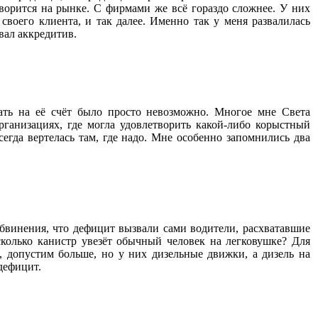
ворится на рынке. С фирмами же всё гораздо сложнее. У них
 своего клиента, и так далее. Именно так у меня развалилась
вал аккредитив.
ать на её счёт было просто невозможно. Многое мне Света
организациях, где могла удовлетворить какой-либо корыстный
сегда вертелась там, где надо. Мне особенно запомнились два
обвинения, что дефицит вызвали сами водители, расхватавшие
сколько канистр увезёт обычный человек на легковушке? Для
, допустим больше, но у них дизельные движки, а дизель на
 дефицит.