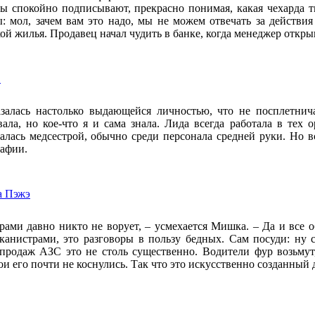
ы спокойно подписывают, прекрасно понимая, какая чехарда т
: мол, зачем вам это надо, мы не можем отвечать за действия
кой жилья. Продавец начал чудить в банке, когда менеджер откры
в
залась настолько выдающейся личностью, что не посплетнич
вала, но кое-что я и сама знала. Лида всегда работала в тех 
алась медсестрой, обычно среди персонала средней руки. Но в
рафии.
а Пэжэ
рами давно никто не ворует, – усмехается Мишка. – Да и все 
канистрами, это разговоры в пользу бедных. Сам посуди: ну 
продаж АЗС это не столь существенно. Водители фур возьмут
бои его почти не коснулись. Так что это искусственно созданный