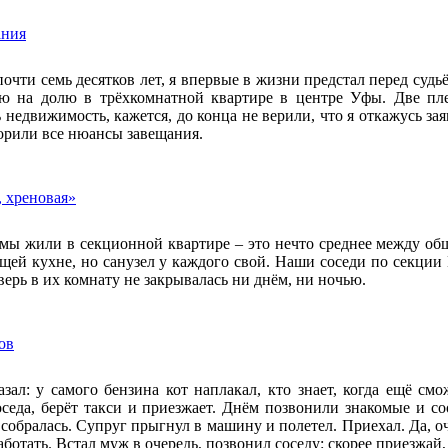
ания
очти семь десятков лет, я впервые в жизни предстал перед судь
ю на долю в трёхкомнатной квартире в центре Уфы. Две пл
 недвижимость, кажется, до конца не верили, что я откажусь зая
орили все нюансы завещания.
, хреновая»
 мы жили в секционной квартире – это нечто среднее между о
бщей кухне, но санузел у каждого свой. Наши соседи по секц
ерь в их комнату не закрывалась ни днём, ни ночью.
ов
зал: у самого бензина кот наплакал, кто знает, когда ещё смо
оседа, берёт такси и приезжает. Днём позвонили знакомые и со
 собралась. Супруг прыгнул в машину и полетел. Приехал. Да, о
аботать. Встал муж в очередь, позвонил соседу: скорее приезжай,