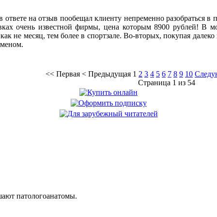
в ответе на отзыв пообещал клиенту непременно разобраться в пр
вках очень известной фирмы, цена которым 8900 рублей! В 
как не месяц, тем более в спортзале. Во-вторых, покупая далек
бменом.
<<
Первая
<
Предыдущая
1
2
3
4
5
6
7
8
9
10
Следу
Страница 1 из 54
шают патологоанатомы.