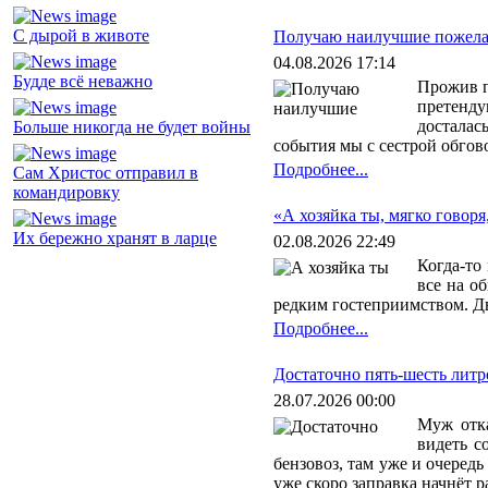
C дырой в животе
Получаю наилучшие пожел
04.08.2026 17:14
Будде всё неважно
Прожив п
претенду
досталась
Больше никогда не будет войны
события мы с сестрой обгов
Подробнее...
Сам Христос отправил в
командировку
«А хозяйка ты, мягко говоря
Их бережно хранят в ларце
02.08.2026 22:49
Когда-то
все на о
редким гостеприимством. Дв
Подробнее...
Достаточно пять-шесть литр
28.07.2026 00:00
Муж отка
видеть с
бензовоз, там уже и очередь
уже скоро заправка начнёт р