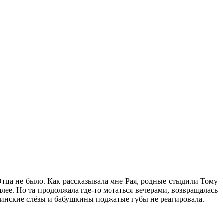
Отца не было. Как рассказывала мне Рая, родные стыдили Тому
алее. Но та продолжала где-то мотаться вечерами, возвращалась
еринские слёзы и бабушкины поджатые губы не реагировала.