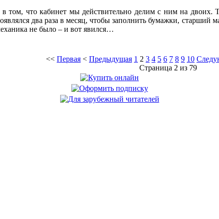
 в том, что кабинет мы действительно делим с ним на двоих. Т
появлялся два раза в месяц, чтобы заполнить бумажки, старший м
механика не было – и вот явился…
<<
Первая
<
Предыдущая
1
2
3
4
5
6
7
8
9
10
Следу
Страница 2 из 79