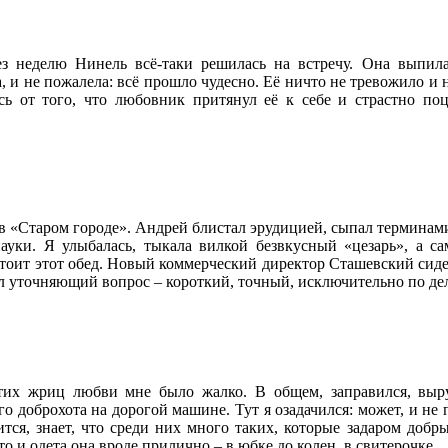
з неделю Нинель всё-таки решилась на встречу. Она выпил
, и не пожалела: всё прошло чудесно. Её ничто не тревожило и
сь от того, что любовник притянул её к себе и страстно поц
в «Старом городе». Андрей блистал эрудицией, сыпал терминами,
науки. Я улыбалась, тыкала вилкой безвкусный «цезарь», а с
стоит этот обед. Новый коммерческий директор Сташевский сидел
ал уточняющий вопрос – короткий, точный, исключительно по дел
тих жриц любви мне было жалко. В общем, заправился, выр
го доброхота на дорогой машине. Тут я озадачился: может, и не 
тся, знает, что среди них много таких, которые задаром добр
то и одета она вроде прилично – в юбке до колен, в свитерочке