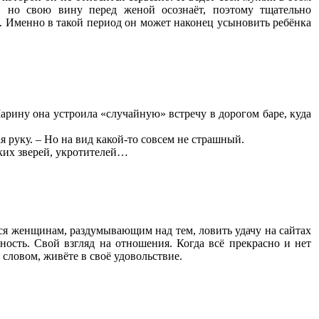
, но свою вину перед женой осознаёт, поэтому тщательно
ю. Именно в такой период он может наконец усыновить ребёнка
арину она устроила «случайную» встречу в дорогом баре, куда
ая руку. – Но на вид какой-то совсем не страшный.
ких зверей, укротителей…
тся женщинам, раздумывающим над тем, ловить удачу на сайтах
ность. Свой взгляд на отношения. Когда всё прекрасно и нет
словом, живёте в своё удовольствие.