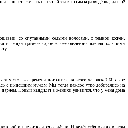
гала перетаскивать на пятый этаж та самая разведёнка, да ещё
ощавый, со спутанными седыми волосами, с тёмной кожей,
зи и чешуи грязном саронге, безбоязненно шлёпая большими
сту.
чем я столько времени потратила на этого человека? И какое
лась с нынешним мужем. Мы тогда каждое утро добирались на
с парнем. Новый кандидат в женихи удивился, что у меня дома
 которой он не относится серьёзно. И ведёт себя мужик в этом