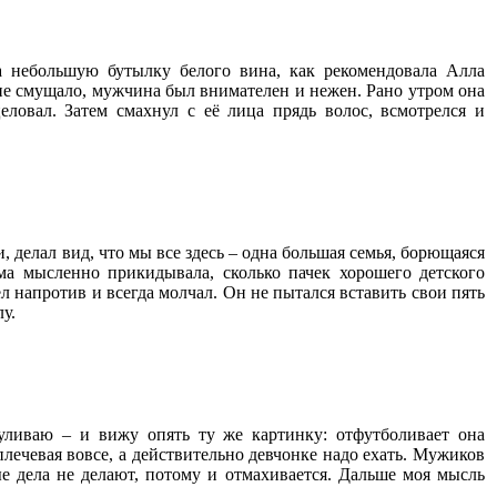
а небольшую бутылку белого вина, как рекомендовала Алла
 не смущало, мужчина был внимателен и нежен. Рано утром она
еловал. Затем смахнул с её лица прядь волос, всмотрелся и
 делал вид, что мы все здесь – одна большая семья, борющаяся
ама мысленно прикидывала, сколько пачек хорошего детского
 напротив и всегда молчал. Он не пытался вставить свои пять
у.
уливаю – и вижу опять ту же картинку: отфутболивает она
плечевая вовсе, а действительно девчонке надо ехать. Мужиков
ые дела не делают, потому и отмахивается. Дальше моя мысль
…