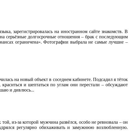
зыка, зарегистрировалась на иностранном сайте знакомств. В
ой на серьёзные долгосрочные отношения – брак с последующим
финансах ограничена». Фотографии выбрала не самые лучшие –
ючилась на новый объект в соседнем кабинете. Подсадил я тёток
 краситься и шептаться по углам они перестали – обсуждают
шаю и дивлюсь...
к той, из-за которой мужчина развёлся, особо не ревновала – он
умудрялся регулярно обихаживать и замужнюю возлюбленную.