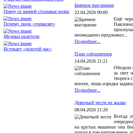
Брачное выгорание
Прячу от врачей столовые ножи
22.04.2026 00:00
Ещё чере
Почему люди «тормозят»
Павловна
проснула
неожиданно предложил...
Медики налетели
Подробнее...
Истекает «золотой час»
План соблазнения
14.04.2026 21:21
Обедали 
за свет 
творога 
копеек, лишь изредка задав
Подробнее...
Девичьей чести не жалко
08.04.2026 21:20
Всегда э
очередно
на крутых машинах она бои
пошла в том направлении, ч