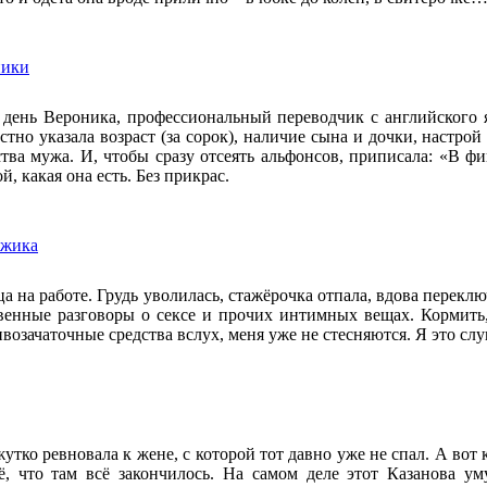
ники
 день Вероника, профессиональный переводчик с английского я
естно указала возраст (за сорок), наличие сына и дочки, настр
ства мужа. И, чтобы сразу отсеять альфонсов, приписала: «В 
й, какая она есть. Без прикрас.
ужика
ца на работе. Грудь уволилась, стажёрочка отпала, вдова перекл
венные разговоры о сексе и прочих интимных вещах. Кормить,
возачаточные средства вслух, меня уже не стесняются. Я это слу
утко ревновала к жене, с которой тот давно уже не спал. А вот 
ё, что там всё закончилось. На самом деле этот Казанова 