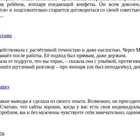
как ребёнок, втихаря поедающий конфеты. Он всем доволен
ся» и подсознательно старается договориться со своей совесть
..
ктами
действовала с расчётливой точностью и даже наглостью. Через М
зашёл после работы. Её подход был прямым, даже дерзким.
ла от подруги, что вы тиран, – сказала она с улыбкой, протягив
ошёл шутливый разговор – про зоопарк (он был неподалёку), ди
авку
какие выводы я сделала из своего опыта. Возможно, он пригоди
 Считаю, что сайты хороши, когда у вас есть своя индивидуаль
проблем, вы и без мужчины чувствуете себя замечательно, одним 
ть