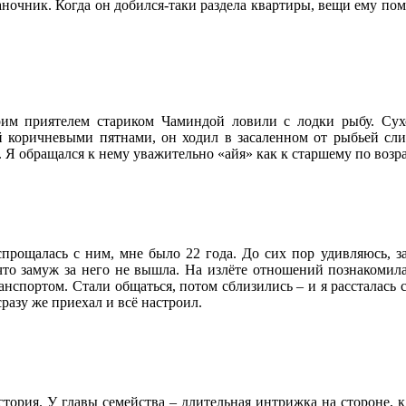
ночник. Когда он добился-таки раздела квартиры, вещи ему помо
им приятелем стариком Чаминдой ловили с лодки рыбу. Сух
 коричневыми пятнами, он ходил в засаленном от рыбьей сли
 Я обращался к нему уважительно «айя» как к старшему по возра
спрощалась с ним, мне было 22 года. До сих пор удивляюсь, за
 что замуж за него не вышла. На излёте отношений познакоми
анспортом. Стали общаться, потом сблизились – и я рассталась 
разу же приехал и всё настроил.
стория. У главы семейства – длительная интрижка на стороне, к