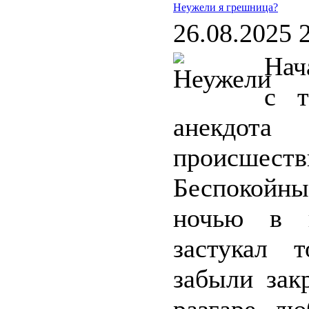
Неужели я грешница?
26.08.2025 
Нач
с т
анекдота
происшестви
Беспокойн
ночью в к
застукал 
забыли зак