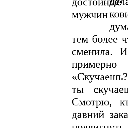
дел
ков
дум
тем более 
сменила. И
примерно
«Скучаешь?
ты скучае
Смотрю, кт
давний зак
подвигнуть