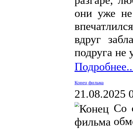
разгаре, л
они уже не
впечатлилс
вдруг забл
подруга не 
Подробнее..
Конец фильма
21.08.2025 
Со 
об