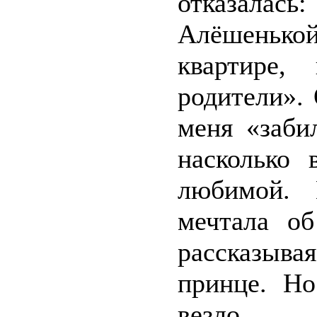
отказалас
Алёшенькой
квартире,
родители».
меня «заби
насколько
любимой. 
мечтала о
рассказыва
принце. Н
везло.