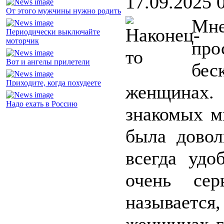
17.09.2025 
От этого мужчины нужно родить
Мн
Периодически выключайте
моторчик
пр
Вот и ангелы прилетели
бес
Приходите, когда похудеете
женщинах.
Надо ехать в Россию
знакомых м
была довол
всегда удо
очень сер
называется