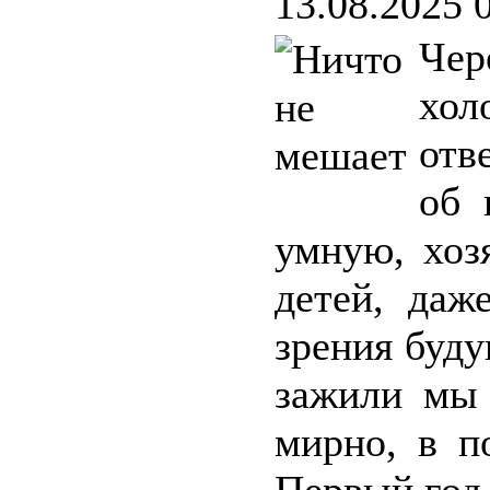
13.08.2025 
Чер
хол
отв
об 
умную, хоз
детей, даж
зрения буд
зажили мы 
мирно, в п