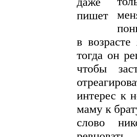
тол
мен
пон
в возрасте
тогда он р
чтобы зас
отреагиров
интерес к н
маму к брат
слово ни
ревновать.