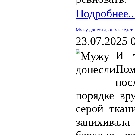
Подробнее..
Мужу донесли, он уже едет
23.07.2025 
И т
По
по
порядке вр
серой ткан
запихивала