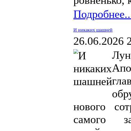
ровненько, 
Подробнее..
И никаких шашней
26.06.2026 
Лун
Апо
гл
обр
нового сот
самого з