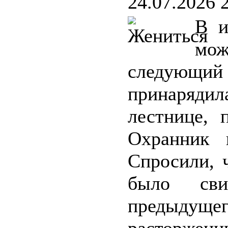
24.07.2026 
В и
мо
следующий 
принарядил
лестнице, 
Охранник и
Спросили, 
было сви
предыдущего