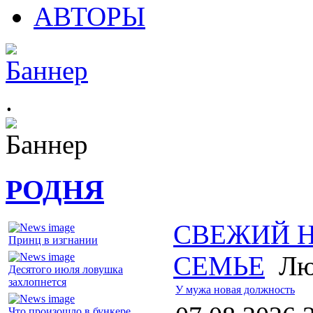
АВТОРЫ
.
РОДНЯ
СВЕЖИЙ 
Принц в изгнании
СЕМЬЕ
Лю
Десятого июля ловушка
захлопнется
У мужа новая должность
Что произошло в бункере