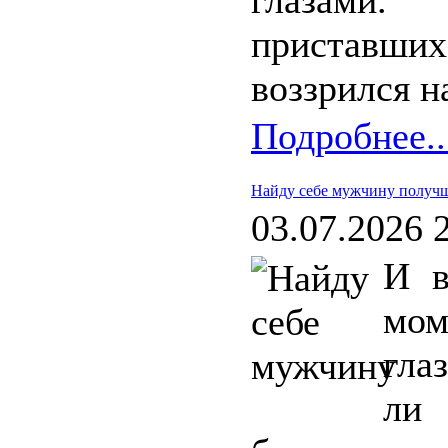
глазами
приставших
воззрился 
Подробнее..
Найду себе мужчину получ
03.07.2026 
И в
мом
гла
ли 