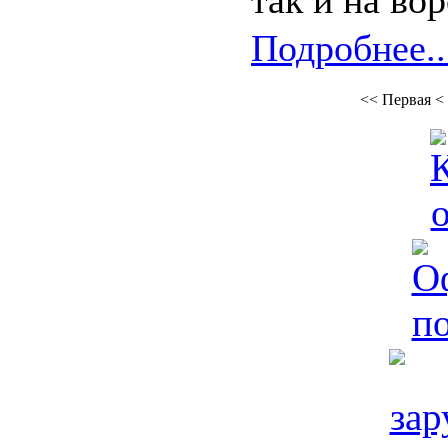
так и на во
Подробнее..
<<
Первая
<