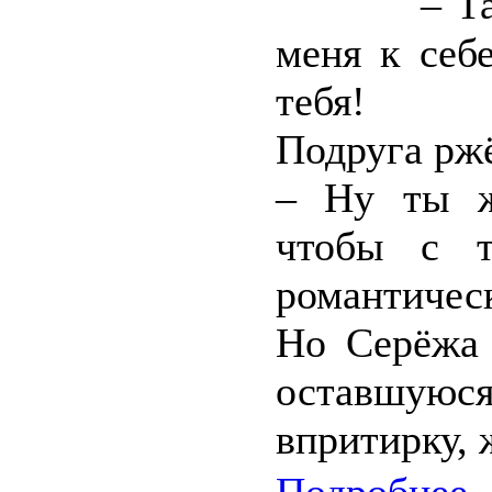
– Т
меня к себ
тебя!
Подруга ржё
– Ну ты ж
чтобы с т
романтичес
Но Серёжа 
оставшуюс
впритирку, 