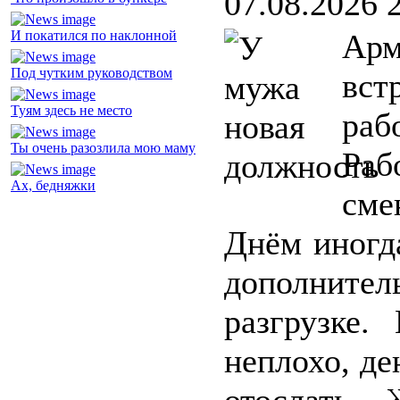
07.08.2026 
И покатился по наклонной
Арм
Под чутким руководством
вст
Туям здесь не место
раб
Ты очень разозлила мою маму
Раб
Ах, бедняжки
сме
Днём иногд
дополните
разгрузке.
неплохо, де