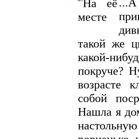
...
при
див
такой же ц
какой-ниб
покруче? Н
возрасте 
собой пос
Нашла я до
настольн