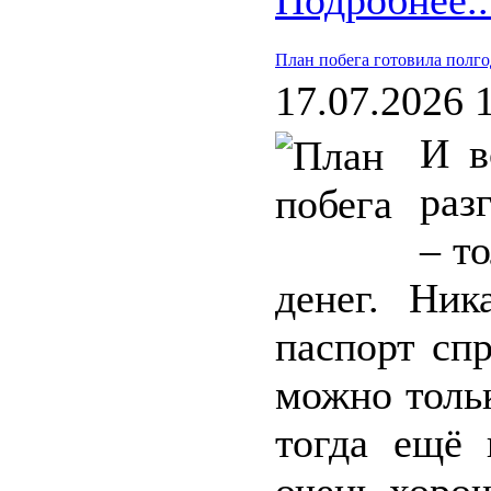
Подробнее..
План побега готовила полго
17.07.2026 
И в
раз
– т
денег. Ник
паспорт сп
можно тольк
тогда ещё