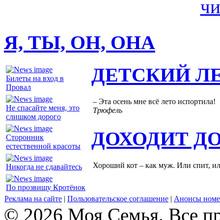
Я, ТЫ, ОН, ОНА
ДЕТСКИЙ Л
Билеты на вход в
Провал
– Эта осень мне всё лето испортила!
Не спасайте меня, это
Трюфель
слишком дорого
ДОХОДИТ Д
Сторонник
естественной красоты
Хороший кот – как муж. Или спит, и
Никогда не сдавайтесь
По прозвищу Кротёнок
Реклама на сайте
|
Пользовательское соглашение
|
Анонсы номе
© 2026 Моя Семья. Все п