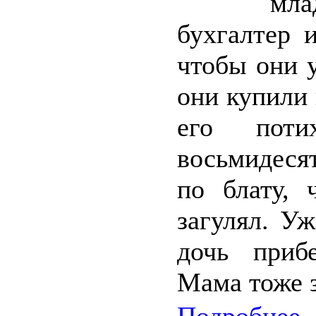
мла
бухгалтер 
чтобы они 
они купили 
его поти
восьмидеся
по блату, 
загулял. У
дочь приб
Мама тоже з