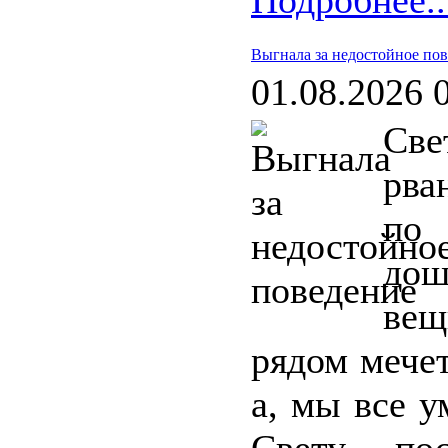
Подробнее..
Выгнала за недостойное пов
01.08.2026 
Св
рва
по
дош
вещ
рядом мечет
а, мы все у