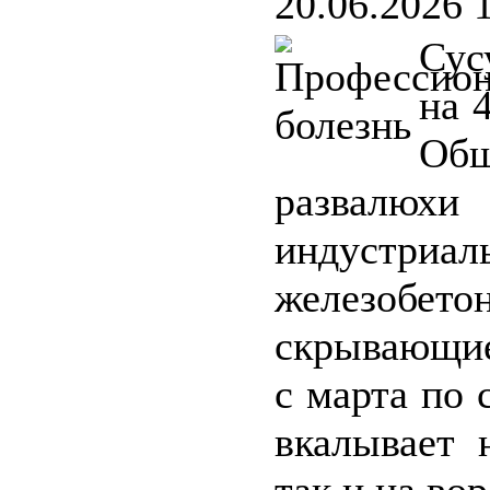
20.06.2026 
Сус
на 
Обш
развалюхи
индустриал
железобет
скрывающие
с марта по 
вкалывает 