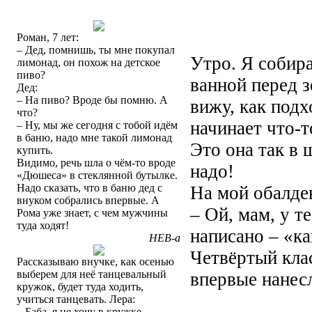
Роман, 7 лет:
– Дед, помнишь, ты мне покупал
Утро. Я собира
лимонад, он похож на детское
пиво?
ванной перед з
Дед:
– На пиво? Вроде бы помню. А
вижу, как подх
что?
начинает что-т
– Ну, мы же сегодня с тобой идём
в баню, надо мне такой лимонад
Это она так в 
купить.
Видимо, речь шла о чём-то вроде
надо!
«Дюшеса» в стеклянной бутылке.
Надо сказать, что в баню дед с
На мой обалде
внуком собрались впервые. А
– Ой, мам, у т
Рома уже знает, с чем мужчины
туда ходят!
написано – «ка
НЕВ-а
Четвёртый кла
Рассказываю внучке, как осенью
выберем для неё танцевальный
впервые нанес
кружок, будет туда ходить,
учиться танцевать. Лера:
– Баба, я не хочу в кружке