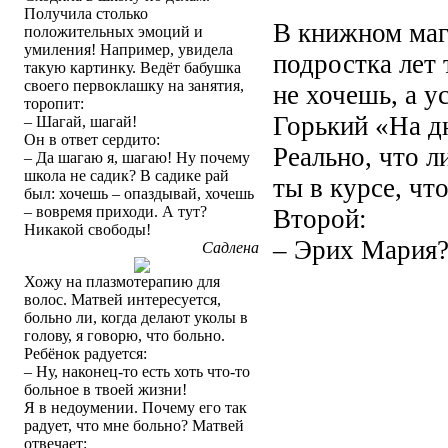
Получила столько
В книжном маг
положительных эмоций и
умиления! Например, увидела
подростка лет 
такую картинку. Ведёт бабушка
своего первоклашку на занятия,
не хочешь, а у
торопит:
Горький «На д
– Шагай, шагай!
Он в ответ сердито:
Реально, что л
– Да шагаю я, шагаю! Ну почему
школа не садик? В садике рай
ты в курсе, чт
был: хочешь – опаздывай, хочешь
– вовремя приходи. А тут?
Второй:
Никакой свободы!
– Эрих Мария?.
Садлена
Хожу на плазмотерапию для
волос. Матвей интересуется,
больно ли, когда делают уколы в
голову, я говорю, что больно.
Ребёнок радуется:
– Ну, наконец-то есть хоть что-то
больное в твоей жизни!
Я в недоумении. Почему его так
радует, что мне больно? Матвей
отвечает: