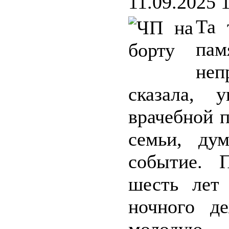
11.09.2025 
Та 
па
неп
сказала, 
врачебной 
семьи, ду
событие. 
шесть лет
ночного д