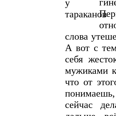
ги
Пер
отн
слова утеш
А вот с тем
себя жесто
мужиками к
что от этог
понимаешь,
сейчас де