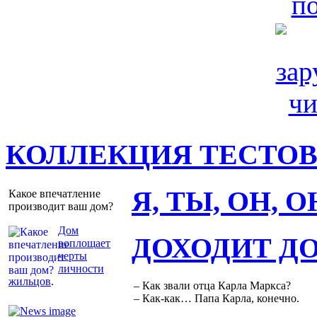
КОЛЛЕКЦИЯ ТЕСТО
Я, ТЫ, ОН, 
Какое впечатление
производит ваш дом?
Дом
ДОХОДИТ Д
воплощает
черты
личности
жильцов
.
– Как звали отца Карла Маркса?
– Как-как… Папа Карла, конечно.