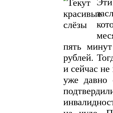
Эт
за
кот
мес
пять мину
рублей. Тог
и сейчас не
уже давно 
подтверди
инвалиднос