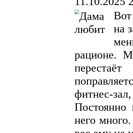
11.10.2025 
Вот
на 
ме
рационе. М
перестаёт
поправляе
фитнес-зал
Постоянно 
него много