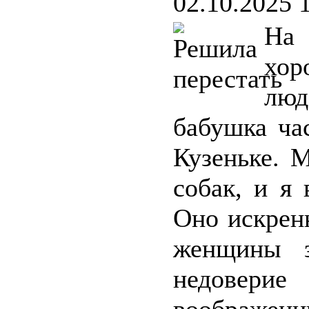
02.10.2025 
На
хор
люд
бабушка ча
Кузеньке. 
собак, и я
Оно искрен
женщины з
недоверие