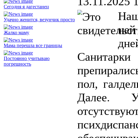
13.11.2025 
Сегодня я дагестанец
Наш
Удачно женится, везунчик просто
ней
Жалко маму
дне
Мама перешла все границы
Санитарк
Постоянно учитываю
погрешность
препиралис
пол, галдел
Далее. У
отсутству
психдиспан