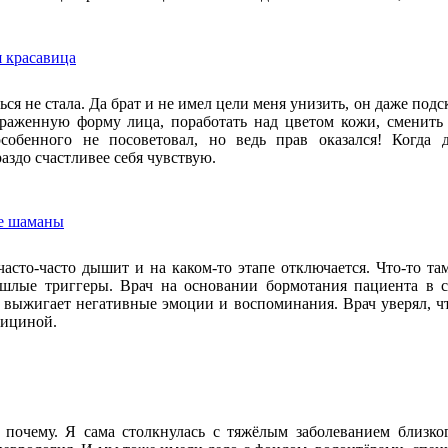
я красавица
ся не стала. Да брат и не имел цели меня унизить, он даже подс
раженную форму лица, поработать над цветом кожи, сменить
собенного не посоветовал, но ведь прав оказался! Когда 
аздо счастливее себя чувствую.
е шаманы
часто-часто дышит и на каком-то этапе отключается. Что-то та
шлые триггеры. Врач на основании бормотания пациента в со
, выжигает негативные эмоции и воспоминания. Врач уверял, чт
дициной.
почему. Я сама столкнулась с тяжёлым заболеванием близког