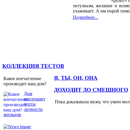
«рулит» 
энтузиазм, желание и возм
ухаживает. А им порой пом
Подробнее...
КОЛЛЕКЦИЯ ТЕСТОВ
Я, ТЫ, ОН, ОНА
Какое впечатление
производит ваш дом?
ДОХОДИТ ДО СМЕШНОГО
Дом
воплощает
Пока доказывала мужу, что умею молч
черты
личности
жильцов
.