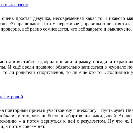
о и выключено
 очень простая девушка, несовременная какая-то. Никакого м
если её спрашивают. Потом переживает, правильно ли ответила.
 проверив, всё равно сомневается, что всё закрыто и выключено.
монта в вестибюле дворца поставили рамку, посадили охранника
лы. И ещё ввели правило: обязательно записаться в журнале пос
 то ли родители спортсменов, то ли ещё кто-то. Столпились у 
 к Петровой
на повторный приём к участковому гинекологу – пусть будет Иван
шейка в кистах, хотя не было ни абортов, ни выкидышей. Анализ
оскопию – а потом вернуться к ней с результатом. Ну что ж.
, а потом совсем нет.