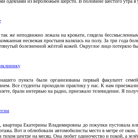
и одеялами из верблюжьей шерсти. В половине шестого утра я у
е
 так же неподвижно лежала на кровати, глядела бессмысленным
комканная несвежая простыня валялась на полу. За три года бо
бтянутый болезненной жёлтой кожей. Округлое лицо потеряло бы
ликлинику
 нашего пункта были организованы первый факультет сем
нием. Все студенты проходили практику у нас. К нам приезжали
азете, брали интервью на радио, приезжало телевидение. Я пол
есни
, квартира Екатерины Владимировны до покупки пустовала ил
этажа. Вот и облюбовали автомобилисты место в метре от окон. 
в тихом центре на месяц. Она любит одиночество и покой, а зелё