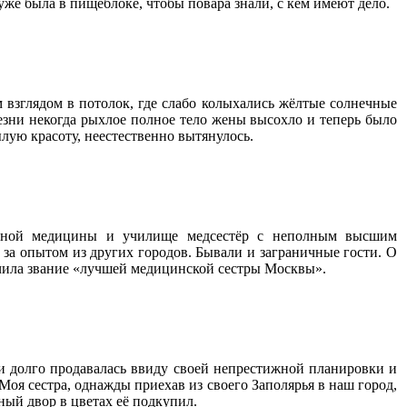
же была в пищеблоке, чтобы повара знали, с кем имеют дело.
 взглядом в потолок, где слабо колыхались жёлтые солнечные
лезни некогда рыхлое полное тело жены высохло и теперь было
лую красоту, неестественно вытянулось.
ейной медицины и училище медсестёр с неполным высшим
 за опытом из других городов. Бывали и заграничные гости. О
учила звание «лучшей медицинской сестры Москвы».
и долго продавалась ввиду своей непрестижной планировки и
Моя сестра, однажды приехав из своего Заполярья в наш город,
ный двор в цветах её подкупил.