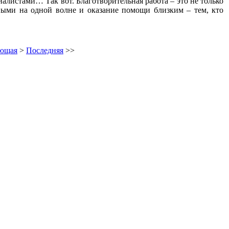
алистами… Так вот. Благотворительная работа – это не только
ными на одной волне и оказание помощи близким – тем, кто
ющая
>
Последняя
>>