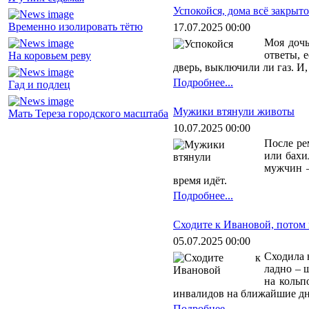
Успокойся, дома всё закрыт
Временно изолировать тётю
17.07.2025 00:00
Моя дочь
ответы, 
На коровьем реву
дверь, выключили ли газ. И,
Подробнее...
Гад и подлец
Мужики втянули животы
Мать Тереза городского масштаба
10.07.2025 00:00
После ре
или бахи
мужчин –
время идёт.
Подробнее...
Сходите к Ивановой, потом
05.07.2025 00:00
Сходила 
ладно – 
на кольп
инвалидов на ближайшие дни
Подробнее...