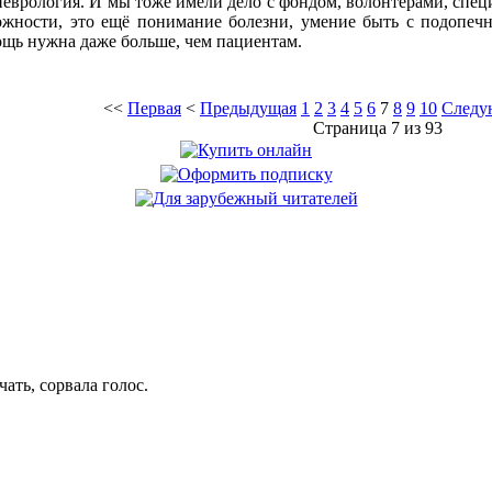
неврология. И мы тоже имели дело с фондом, волонтёрами, специ
ожности, это ещё понимание болезни, умение быть с подопеч
ощь нужна даже больше, чем пациентам.
<<
Первая
<
Предыдущая
1
2
3
4
5
6
7
8
9
10
Следу
Страница 7 из 93
ать, сорвала голос.