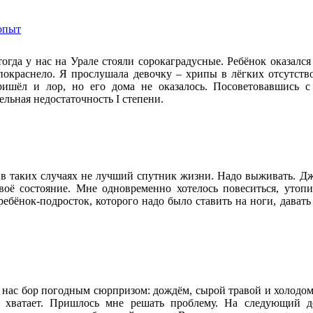
опыт
огда у нас на Урале стояли сорокаградусные. Ребёнок оказалс
покраснело. Я прослушала девочку – хрипы в лёгких отсутство
ишёл и лор, но его дома не оказалось. Посоветовавшись с 
ельная недостаточность I степени.
 в таких случаях не лучший спутник жизни. Надо выживать. Джу
оё состояние. Мне одновременно хотелось повеситься, утопи
ребёнок-подросток, которого надо было ставить на ноги, давать 
 нас бор погодным сюрпризом: дождём, сырой травой и холодом!
е хватает. Пришлось мне решать проблему. На следующий д