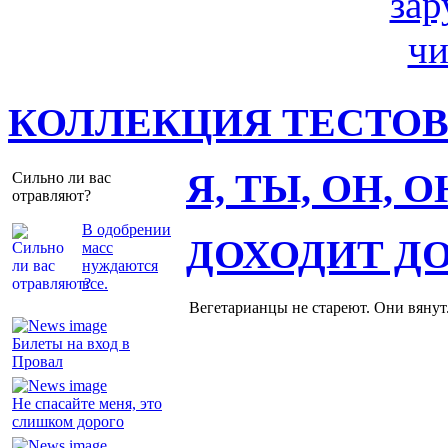
КОЛЛЕКЦИЯ ТЕСТО
Я, ТЫ, ОН, 
Сильно ли вас
отравляют?
В одобрении
ДОХОДИТ Д
масс
нуждаются
все.
Вегетарианцы не стареют. Они вянут
Билеты на вход в
Провал
Не спасайте меня, это
слишком дорого