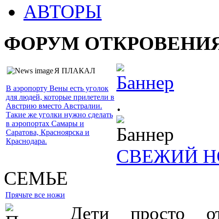
АВТОРЫ
ФОРУМ ОТКРОВЕНИ
Я ПЛАКАЛ
В аэропорту Вены есть уголок
для людей, которые прилетели в
.
Австрию вместо Австралии.
Такие же уголки нужно сделать
в аэропортах Самары и
Саратова, Красноярска и
Краснодара.
СВЕЖИЙ Н
СЕМЬЕ
Прячьте все ножи
Дети просто от