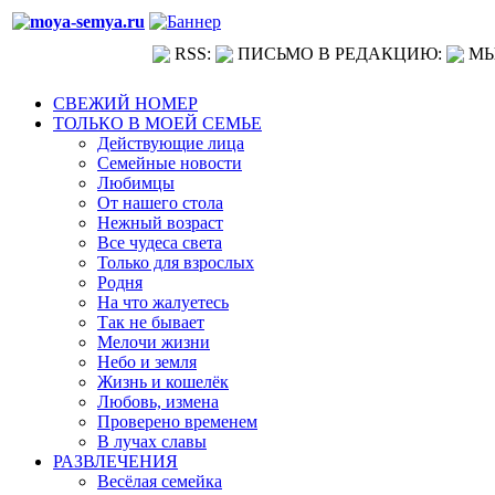
RSS:
ПИСЬМО В РЕДАКЦИЮ:
МЫ
СВЕЖИЙ НОМЕР
ТОЛЬКО В МОЕЙ СЕМЬЕ
Действующие лица
Семейные новости
Любимцы
От нашего стола
Нежный возраст
Все чудеса света
Только для взрослых
Родня
На что жалуетесь
Так не бывает
Мелочи жизни
Небо и земля
Жизнь и кошелёк
Любовь, измена
Проверено временем
В лучах славы
РАЗВЛЕЧЕНИЯ
Весёлая семейка