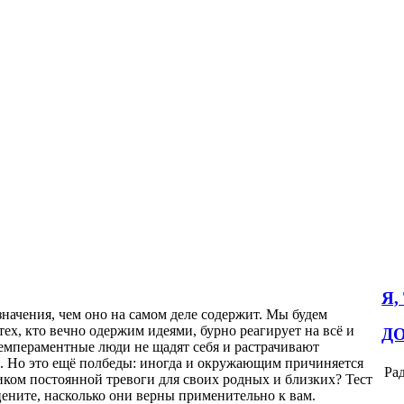
Я,
начения, чем оно на самом деле содержит. Мы будем
ех, кто вечно одержим идеями, бурно реагирует на всё и
Д
емпераментные люди не щадят себя и растрачивают
ы. Но это ещё полбеды: иногда и окружающим причиняется
Рад
иком постоянной тревоги для своих родных и близких? Тест
цените, насколько они верны применительно к вам.