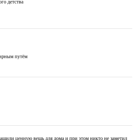
ого детства
мирным путём
стащили ценную вещь для дома и при этом никто не заметил