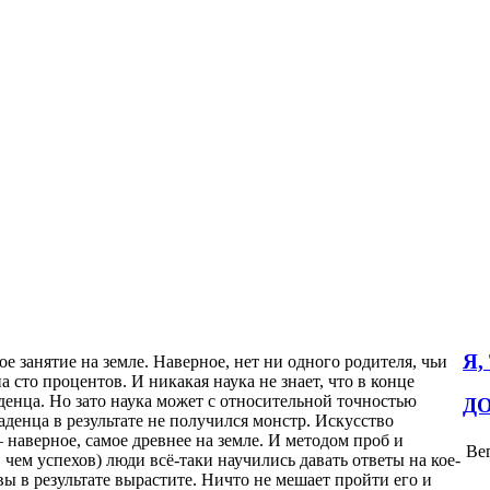
Я,
е занятие на земле. Наверное, нет ни одного родителя, чьи
 сто процентов. И никакая наука не знает, что в конце
денца. Но зато наука может с относительной точностью
Д
аденца в результате не получился монстр. Искусство
 наверное, самое древнее на земле. И методом проб и
Ве
чем успехов) люди всё-таки научились давать ответы на кое-
вы в результате вырастите. Ничто не мешает пройти его и