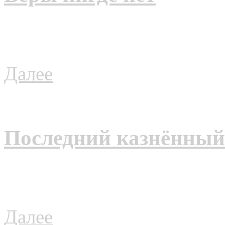
Далее
Последний казнённый
Далее