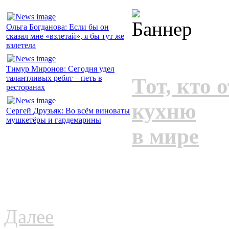
Ольга Богданова: Если бы он
сказал мне «взлетай», я бы тут же
взлетела
Тимур Миронов: Сегодня удел
талантливых ребят – петь в
Тот, кто
ресторанах
кухню
Сергей Друзьяк: Во всём виноваты
мушкетёры и гардемарины
в мире
Далее