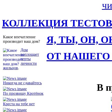
КОЛЛЕКЦИЯ ТЕСТО
Я, ТЫ, ОН, 
Какое впечатление
производит ваш дом?
Дом
ОТ НАШЕГО
воплощает
черты
личности
жильцов
.
Никогда не сдавайтесь
В п
По прозвищу Кротёнок
Креста на тебе нет