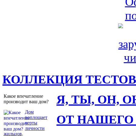
КОЛЛЕКЦИЯ ТЕСТО
Я, ТЫ, ОН, 
Какое впечатление
производит ваш дом?
Дом
ОТ НАШЕГО
воплощает
черты
личности
жильцов
.